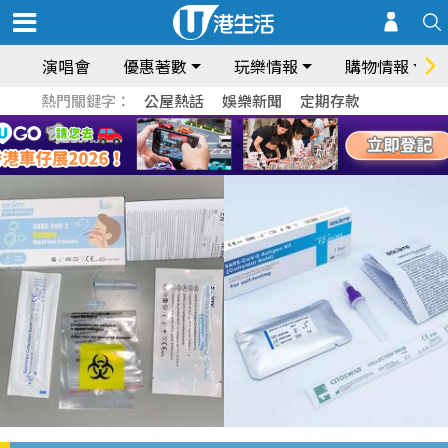
演唱會
優惠著數
玩樂情報
購物情報
熱門關鍵字：
公屋熱話
娛樂新聞
定期存款