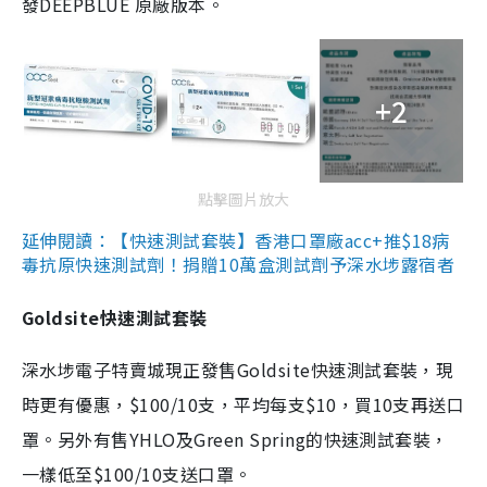
發DEEPBLUE 原廠版本。
+2
點擊圖片放大
延伸閱讀：【快速測試套裝】香港口罩廠acc+推$18病
毒抗原快速測試劑！捐贈10萬盒測試劑予深水埗露宿者
Goldsite快速測試套裝
深水埗電子特賣城現正發售Goldsite快速測試套裝，現
時更有優惠，$100/10支，平均每支$10，買10支再送口
罩。另外有售YHLO及Green Spring的快速測試套裝，
一樣低至$100/10支送口罩。