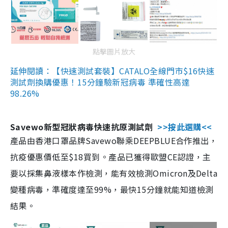
點擊圖片放大
延伸閱讀：【快速測試套裝】CATALO全線門市$16快速
測試劑換購優惠！15分鐘驗新冠病毒 準確性高達
98.26%
Savewo新型冠狀病毒快速抗原測試劑
>>按此選購<<
產品由香港口罩品牌Savewo聯乘DEEPBLUE合作推出，
抗疫優惠價低至$18買到。產品已獲得歐盟CE認證，主
要以採集鼻液樣本作檢測，能有效檢測Omicron及Delta
變種病毒，準確度達至99%，最快15分鐘就能知道檢測
結果。