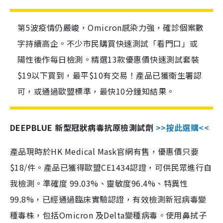
第5波疫情仍嚴峻，Omicron感染力強，確診個案數
字持續高企。不少市民購買快速測試「看門口」或
陽性後作每日檢測。精選13款優惠價快速測試套裝
$19以下買到，最平$10有交易！產品已獲衛生署認
可，或通過歐盟標準，最快10分鐘知結果。
DEEPBLUE 新型冠狀病毒抗原檢測試劑
>>按此選購<<
產品現時於HK Medical Mask官網有售，優惠價只要
$18/件。產品已獲得歐盟CE1434認證，可供民眾進行自
我檢測。準確度 99.03%、靈敏度96.4%、特異性
99.8%，已經通過臨床實驗認證，有效檢測新冠病毒變
種毒株，包括Omicron 及Delta變種病毒。使用鼻拭子