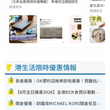
（文章由風傳媒授權轉載） 準備前往韓國旅遊的民眾，近期要特別留
夏天其中一種時
閱讀更多
閱讀更多
港生活限時優惠情報
1
長者優惠｜OK便利店推樂悠咭優惠！買麵包/牛奶/保健品拍卡即減
2
【8月生日優惠2026】全港85大食買玩著數攻略 自助餐/火鍋放題同行免費＋誠品/DONKI送現金券
3
開倉優惠｜銅鑼灣MICHAEL KORS開倉低至17折！直擊$500起買手袋/銀包/鞋款 必買經典Jet Set系列