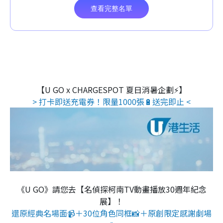
【U GO x CHARGESPOT 夏日消暑企劃⚡】
> 打卡即送充電券！限量1000張🔋送完即止 <
《U GO》請您去【名偵探柯南TV動畫播放30週年紀念
展】！
還原經典名場面📹＋30位角色同框📸＋原創限定感謝劇場