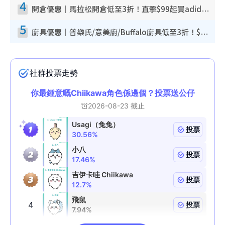
4
開倉優惠｜馬拉松開倉低至3折！直擊$99起買adidas／New Balance／Puma鞋款 STANLEY保溫杯劈價至$119起
5
廚具優惠｜普樂氏/意美廚/Buffalo廚具低至3折！$89起買煎鍋／炒鑊／個人鍋 同場小家電激減至$99起