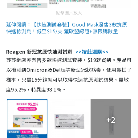
點擊圖片放大
延伸閱讀：【快速測試套裝】Good Mask發售3款抗原
快速檢測劑！低至$15/支 獲歐盟認證+無限購數量
Reagen 新冠抗原快速測試劑
>>按此選購<<
莎莎網店亦有售多款快速測試套裝，$19就買到。產品可
以檢測到Omicron及Delta等新型冠狀病毒，使用鼻拭子
樣本，只需15分鐘就可以取得快速抗原測試結果。靈敏
度95.2%，特異度98.1%。
+2