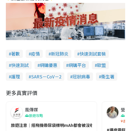
著數
疫情
新冠肺炎
快速測試套裝
快速測試
網購優惠
網購平台
歐盟
護理
SARS－CoV－2
冠狀病毒
衞生署
更多真實評價
風傳媒
營養教
旅遊攻略
生
香港
旅遊注意｜搭飛機帶尿袋標明mAh都會被沒收😱出發前切記檢查「1
#連皮帶籽都