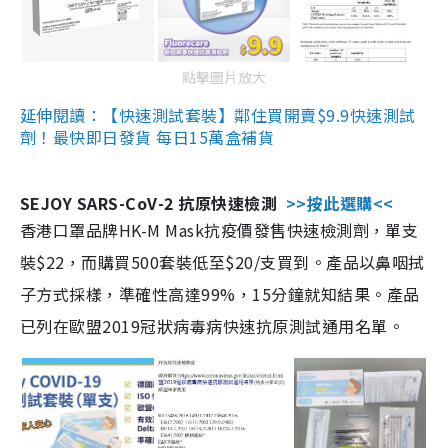
點擊圖片放大
延伸閱讀：【快速測試套裝】鄰住買開賣$9.9快速測試
劑！最快即日發貨 每日15萬盒補貨
SEJOY SARS-CoV-2 抗原快速檢測
>>按此選購<<
香港口罩品牌HK-M Mask抗疫價發售快速檢測劑，單支
裝$22，而購買500套裝低至$20/支買到。產品以鼻咽拭
子方式採樣，準確性高達99%，15分鐘就知結果。產品
已列在歐盟2019冠狀病毒病快速抗原測試通用名單。