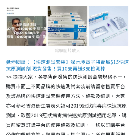
點擊圖片放大
延伸閱讀：【快速測試套裝】深水埗電子特賣城$15快速
抗原測試劑 現貨發售！買10支再送3支檢測棒
<< 提提大家，各零售商發售的快速測試套裝規格不一，
購買市面上不同品牌的快速測試套裝前請留意售賣平台
及該品牌的快速測試套裝使用方法、條款及細則，大家
亦可參考香港衞生署表列認可2019冠狀病毒病快速抗原
測試、歐盟2019冠狀病毒病快速抗原測試通用名單，購
買前留意訂購平台的使用條款及細則，一切以訂購平台
公佈的價錢為準。數量有限，售完即止；所有優惠細則