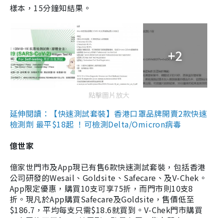
樣本，15分鐘知結果。
+2
點擊圖片放大
延伸閱讀：【快速測試套裝】香港口罩品牌開賣2款快速
檢測劑 最平$18起 ！可檢測Delta/Omicron病毒
億世家
億家世門市及App現已有售6款快速測試套裝，包括香港
公司研發的Wesail、Goldsite、Safecare、及V-Chek。
App限定優惠，購買10支可享75折，而門市則10支8
折。現凡於App購買Safecare及Goldsite，售價低至
$186.7，平均每支只需$18.6就買到。V-Chek門市購買