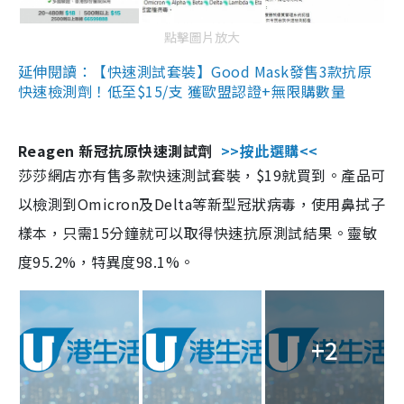
點擊圖片放大
延伸閱讀：【快速測試套裝】Good Mask發售3款抗原
快速檢測劑！低至$15/支 獲歐盟認證+無限購數量
Reagen 新冠抗原快速測試劑
>>按此選購<<
莎莎網店亦有售多款快速測試套裝，$19就買到。產品可
以檢測到Omicron及Delta等新型冠狀病毒，使用鼻拭子
樣本，只需15分鐘就可以取得快速抗原測試結果。靈敏
度95.2%，特異度98.1%。
+2