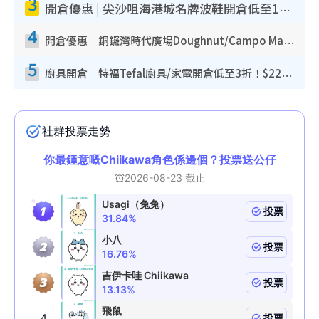
3
開倉優惠 | 尖沙咀海港城名牌波鞋開倉低至1折！On鞋$899起／Joy&Peace鞋履$98起
4
開倉優惠｜銅鑼灣時代廣場Doughnut/Campo Marzio開倉低至1折！背囊、書包、手袋劈價$200起
5
廚具開倉｜特福Tefal廚具/家電開倉低至3折！$220起買平底鍋/炒鑊/湯煲！電飯煲/吸塵機/燙斗$418起