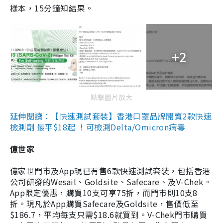
樣本，15分鐘知結果。
+2
點擊圖片放大
延伸閱讀：【快速測試套裝】香港口罩品牌開賣2款快速
檢測劑 最平$18起 ！可檢測Delta/Omicron病毒
億世家
億家世門市及App現已有售6款快速測試套裝，包括香港
公司研發的Wesail、Goldsite、Safecare、及V-Chek。
App限定優惠，購買10支可享75折，而門市則10支8
折。現凡於App購買Safecare及Goldsite，售價低至
$186.7，平均每支只需$18.6就買到。V-Chek門市購買