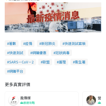
著數
疫情
新冠肺炎
快速測試套裝
快速測試
網購優惠
冠狀病毒
SARS－CoV－2
歐盟
護理
衞生署
網購平台
更多真實評價
風傳媒
營養教
旅遊攻略
生