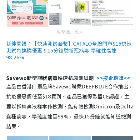
點擊圖片放大
延伸閱讀：【快速測試套裝】CATALO全線門市$16快速
測試劑換購優惠！15分鐘驗新冠病毒 準確性高達
98.26%
Savewo新型冠狀病毒快速抗原測試劑
>>按此選購<<
產品由香港口罩品牌Savewo聯乘DEEPBLUE合作推出，
抗疫優惠價低至$18買到。產品已獲得歐盟CE認證，主
要以採集鼻液樣本作檢測，能有效檢測Omicron及Delta
變種病毒，準確度達至99%，最快15分鐘就能知道檢測
結果。