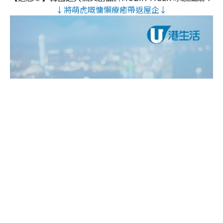
↓將萌虎嘅慵懶療癒帶返屋企↓