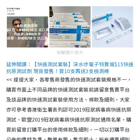
點擊圖片放大
延伸閱讀：【快速測試套裝】深水埗電子特賣城$15快速
抗原測試劑 現貨發售！買10支再送3支檢測棒
<< 提提大家，各零售商發售的快速測試套裝規格不一，
購買市面上不同品牌的快速測試套裝前請留意售賣平台
及該品牌的快速測試套裝使用方法、條款及細則，大家
亦可參考香港衞生署表列認可2019冠狀病毒病快速抗原
測試、歐盟2019冠狀病毒病快速抗原測試通用名單，購
買前留意訂購平台的使用條款及細則，一切以訂購平台
公佈的價錢為準。數量有限，售完即止；所有優惠細則