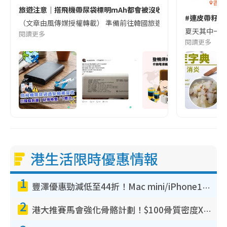
香港
旅遊注意｜搭飛機帶尿袋標明mAh都會被沒收😱出發前切記檢查「1
#連皮帶籽都
（文章由風傳媒授權轉載） 準備前往韓國旅遊的民眾，近期要特別留
夏天其中一種時
閱讀更多
閱讀更多
港生活限時優惠情報
1
豐澤優惠勁減低至44折！Mac mini/iPhone17Pro大減價！廚房家電$220起
2
港大推賽馬會強化骨骼計劃！$100骨質密度X光檢查 完成免費運動訓練送超市禮券！附參加資格