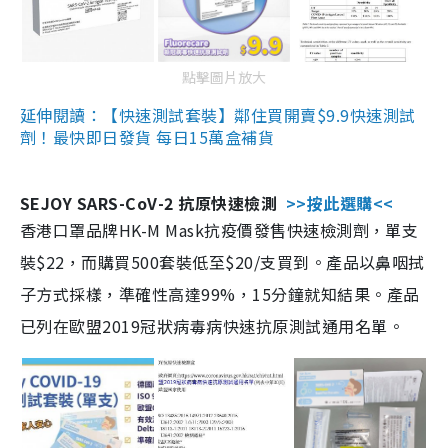
點擊圖片放大
延伸閱讀：【快速測試套裝】鄰住買開賣$9.9快速測試
劑！最快即日發貨 每日15萬盒補貨
SEJOY SARS-CoV-2 抗原快速檢測
>>按此選購<<
香港口罩品牌HK-M Mask抗疫價發售快速檢測劑，單支
裝$22，而購買500套裝低至$20/支買到。產品以鼻咽拭
子方式採樣，準確性高達99%，15分鐘就知結果。產品
已列在歐盟2019冠狀病毒病快速抗原測試通用名單。