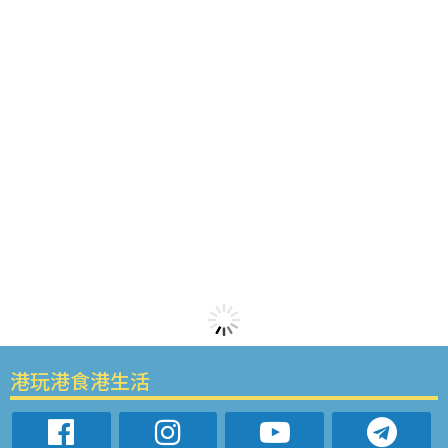
港玩港食港生活