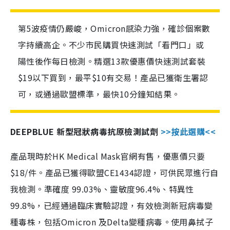
第5波疫情仍嚴峻，Omicron感染力強，確診個案數
字持續高企。不少市民購買快速測試「看門口」或
陽性後作每日檢測。精選13款優惠價快速測試套裝
$19以下買到，最平$10有交易！產品已獲衛生署認
可，或通過歐盟標準，最快10分鐘知結果。
DEEPBLUE 新型冠狀病毒抗原檢測試劑
>>按此選購<<
產品現時於HK Medical Mask官網有售，優惠價只要
$18/件。產品已獲得歐盟CE1434認證，可供民眾進行自
我檢測。準確度 99.03%、靈敏度96.4%、特異性
99.8%，已經通過臨床實驗認證，有效檢測新冠病毒變
種毒株，包括Omicron 及Delta變種病毒。使用鼻拭子