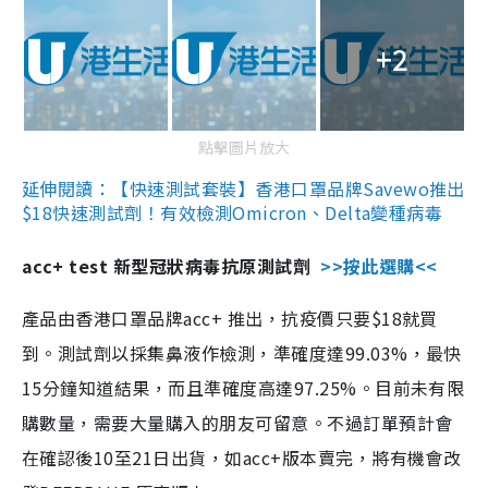
+2
點擊圖片放大
延伸閱讀：【快速測試套裝】香港口罩品牌Savewo推出
$18快速測試劑！有效檢測Omicron、Delta變種病毒
acc+ test 新型冠狀病毒抗原測試劑
>>按此選購<<
產品由香港口罩品牌acc+ 推出，抗疫價只要$18就買
到。測試劑以採集鼻液作檢測，準確度達99.03%，最快
15分鐘知道結果，而且準確度高達97.25%。目前未有限
購數量，需要大量購入的朋友可留意。不過訂單預計會
在確認後10至21日出貨，如acc+版本賣完，將有機會改