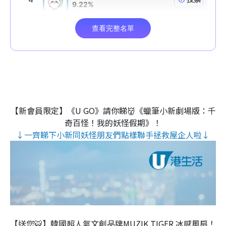
【新會員限定】《U GO》請你睇👹《蠟筆小新劇場版：千
奇百怪！我的妖怪假期》！
↓一齊睇下小新同妖怪朋友們點樣聯手拯救屋企人啦↓
【送您🐯】韓國超人氣文創品牌MUZIK TIGER 冰感風扇！