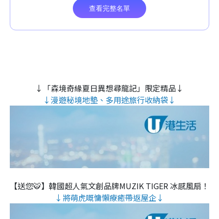
↓「森境奇緣夏日異想尋龍記」限定精品↓
↓漫遊秘境地墊、多用途旅行收納袋↓
【送您🐯】韓國超人氣文創品牌MUZIK TIGER 冰感風扇！
↓將萌虎嘅慵懶療癒帶返屋企↓