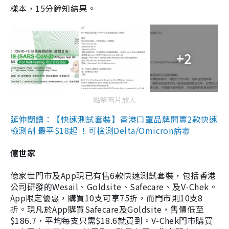
樣本，15分鐘知結果。
+2
點擊圖片放大
延伸閱讀：【快速測試套裝】香港口罩品牌開賣2款快速
檢測劑 最平$18起 ！可檢測Delta/Omicron病毒
億世家
億家世門市及App現已有售6款快速測試套裝，包括香港
公司研發的Wesail、Goldsite、Safecare、及V-Chek。
App限定優惠，購買10支可享75折，而門市則10支8
折。現凡於App購買Safecare及Goldsite，售價低至
$186.7，平均每支只需$18.6就買到。V-Chek門市購買