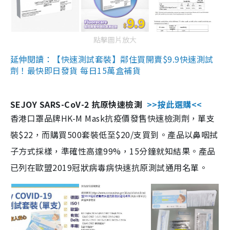
點擊圖片放大
延伸閱讀：【快速測試套裝】鄰住買開賣$9.9快速測試
劑！最快即日發貨 每日15萬盒補貨
SEJOY SARS-CoV-2 抗原快速檢測
>>按此選購<<
香港口罩品牌HK-M Mask抗疫價發售快速檢測劑，單支
裝$22，而購買500套裝低至$20/支買到。產品以鼻咽拭
子方式採樣，準確性高達99%，15分鐘就知結果。產品
已列在歐盟2019冠狀病毒病快速抗原測試通用名單。