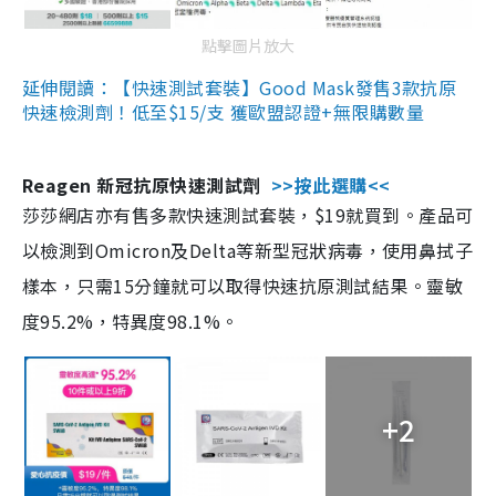
點擊圖片放大
延伸閱讀：【快速測試套裝】Good Mask發售3款抗原
快速檢測劑！低至$15/支 獲歐盟認證+無限購數量
Reagen 新冠抗原快速測試劑
>>按此選購<<
莎莎網店亦有售多款快速測試套裝，$19就買到。產品可
以檢測到Omicron及Delta等新型冠狀病毒，使用鼻拭子
樣本，只需15分鐘就可以取得快速抗原測試結果。靈敏
度95.2%，特異度98.1%。
+2