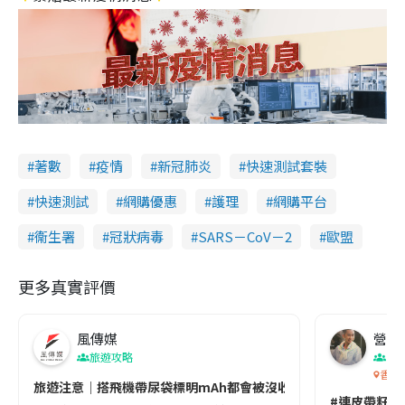
著數
疫情
新冠肺炎
快速測試套裝
快速測試
網購優惠
護理
網購平台
衞生署
冠狀病毒
SARS－CoV－2
歐盟
更多真實評價
風傳媒
營養教
旅遊攻略
生
香港
旅遊注意｜搭飛機帶尿袋標明mAh都會被沒收😱出發前切記檢查「1
#連皮帶籽都