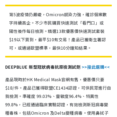
第5波疫情仍嚴峻，Omicron感染力強，確診個案數
字持續高企。不少市民購買快速測試「看門口」或
陽性後作每日檢測。精選13款優惠價快速測試套裝
$19以下買到，最平$10有交易！產品已獲衛生署認
可，或通過歐盟標準，最快10分鐘知結果。
DEEPBLUE 新型冠狀病毒抗原檢測試劑
>>按此選購<<
產品現時於HK Medical Mask官網有售，優惠價只要
$18/件。產品已獲得歐盟CE1434認證，可供民眾進行自
我檢測。準確度 99.03%、靈敏度96.4%、特異性
99.8%，已經通過臨床實驗認證，有效檢測新冠病毒變
種毒株，包括Omicron 及Delta變種病毒。使用鼻拭子