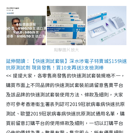
點擊圖片放大
延伸閱讀：【快速測試套裝】深水埗電子特賣城$15快速
抗原測試劑 現貨發售！買10支再送3支檢測棒
<< 提提大家，各零售商發售的快速測試套裝規格不一，
購買市面上不同品牌的快速測試套裝前請留意售賣平台
及該品牌的快速測試套裝使用方法、條款及細則，大家
亦可參考香港衞生署表列認可2019冠狀病毒病快速抗原
測試、歐盟2019冠狀病毒病快速抗原測試通用名單，購
買前留意訂購平台的使用條款及細則，一切以訂購平台
公佈的價錢為準。數量有限，售完即止；所有優惠細則