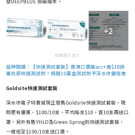
發DEEPBLUE 原廠版本。
+2
點擊圖片放大
延伸閱讀：【快速測試套裝】香港口罩廠acc+推$18病
毒抗原快速測試劑！捐贈10萬盒測試劑予深水埗露宿者
Goldsite快速測試套裝
深水埗電子特賣城現正發售Goldsite快速測試套裝，現
時更有優惠，$100/10支，平均每支$10，買10支再送口
罩。另外有售YHLO及Green Spring的快速測試套裝，
一樣低至$100/10支送口罩。