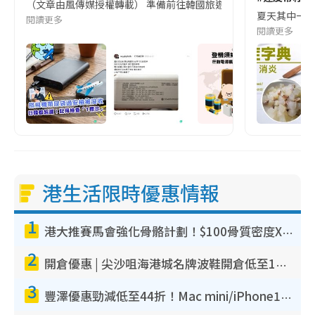
（文章由風傳媒授權轉載） 準備前往韓國旅遊的民眾，近期要特別留
夏天其中一種時
閱讀更多
閱讀更多
港生活限時優惠情報
1
港大推賽馬會強化骨骼計劃！$100骨質密度X光檢查 完成免費運動訓練送超市禮券！附參加資格
2
開倉優惠 | 尖沙咀海港城名牌波鞋開倉低至1折！On鞋$899起／Joy&Peace鞋履$98起
3
豐澤優惠勁減低至44折！Mac mini/iPhone17Pro大減價！廚房家電$220起