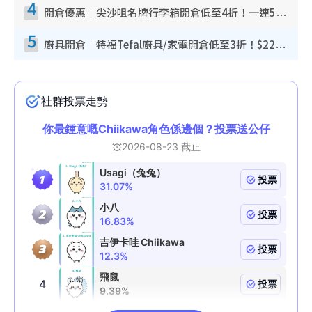
4
開倉優惠｜尖沙咀名牌行李箱開倉低至4折！一連5日 American Tourister/ace./Hallmark $200起！
5
廚具開倉｜特福Tefal廚具/家電開倉低至3折！$220起買平底鍋/炒鑊/湯煲！電飯煲/吸塵機/燙斗$418起