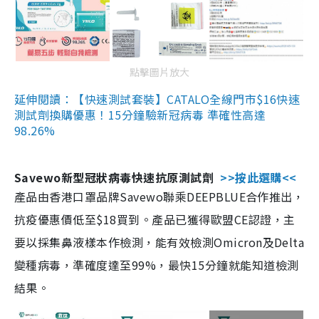
點擊圖片放大
延伸閱讀：【快速測試套裝】CATALO全線門市$16快速
測試劑換購優惠！15分鐘驗新冠病毒 準確性高達
98.26%
Savewo新型冠狀病毒快速抗原測試劑
>>按此選購<<
產品由香港口罩品牌Savewo聯乘DEEPBLUE合作推出，
抗疫優惠價低至$18買到。產品已獲得歐盟CE認證，主
要以採集鼻液樣本作檢測，能有效檢測Omicron及Delta
變種病毒，準確度達至99%，最快15分鐘就能知道檢測
結果。