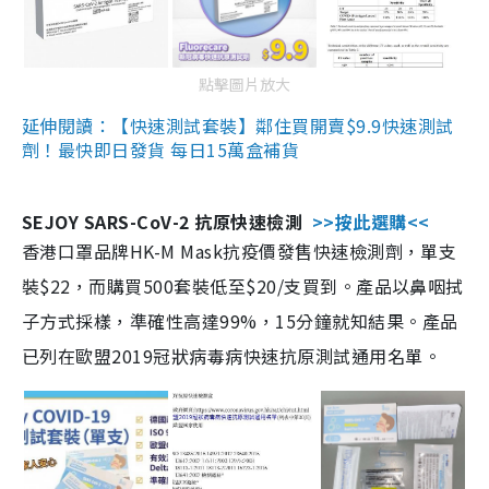
點擊圖片放大
延伸閱讀：【快速測試套裝】鄰住買開賣$9.9快速測試
劑！最快即日發貨 每日15萬盒補貨
SEJOY SARS-CoV-2 抗原快速檢測
>>按此選購<<
香港口罩品牌HK-M Mask抗疫價發售快速檢測劑，單支
裝$22，而購買500套裝低至$20/支買到。產品以鼻咽拭
子方式採樣，準確性高達99%，15分鐘就知結果。產品
已列在歐盟2019冠狀病毒病快速抗原測試通用名單。