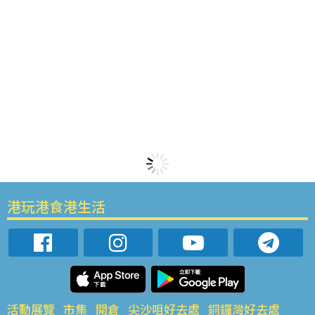
港玩港食港生活
活動展覽
市集
開倉
尖沙咀好去處
銅鑼灣好去處