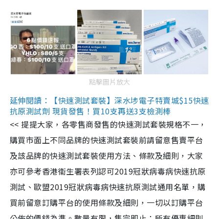
點擊圖片放大
延伸閱讀：【快速測試套裝】深水埗電子特賣城$15快速
抗原測試劑 現貨發售！買10支再送3支檢測棒
<< 提提大家，各零售商發售的快速測試套裝規格不一，
購買市面上不同品牌的快速測試套裝前請留意售賣平台
及該品牌的快速測試套裝使用方法、條款及細則，大家
亦可參考香港衞生署表列認可2019冠狀病毒病快速抗原
測試、歐盟2019冠狀病毒病快速抗原測試通用名單，購
買前留意訂購平台的使用條款及細則，一切以訂購平台
公佈的價錢為準。數量有限，售完即止；所有優惠細則