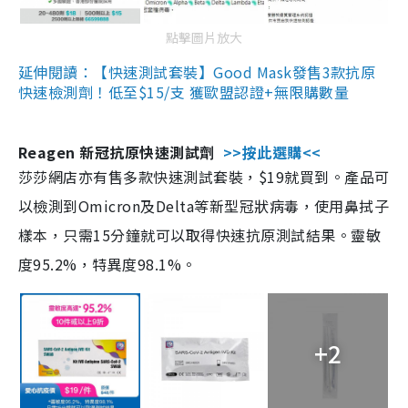
點擊圖片放大
延伸閱讀：【快速測試套裝】Good Mask發售3款抗原
快速檢測劑！低至$15/支 獲歐盟認證+無限購數量
Reagen 新冠抗原快速測試劑
>>按此選購<<
莎莎網店亦有售多款快速測試套裝，$19就買到。產品可
以檢測到Omicron及Delta等新型冠狀病毒，使用鼻拭子
樣本，只需15分鐘就可以取得快速抗原測試結果。靈敏
度95.2%，特異度98.1%。
+2