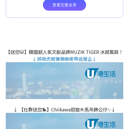
【送您🐯】韓國超人氣文創品牌MUZIK TIGER 冰感風扇！
↓將萌虎嘅慵懶療癒帶返屋企↓
↓ 【社群送您🎠】Chiikawa迴旋木⾺吊飾公仔✨↓