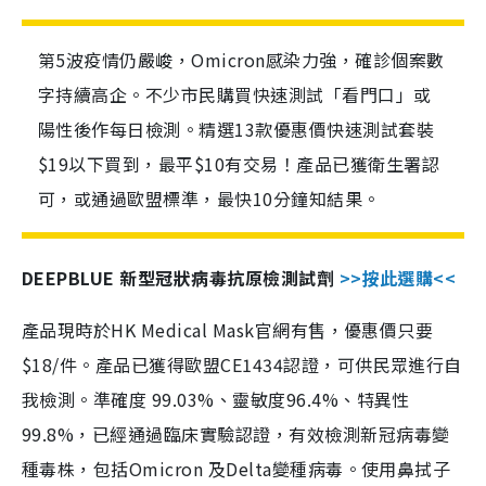
第5波疫情仍嚴峻，Omicron感染力強，確診個案數
字持續高企。不少市民購買快速測試「看門口」或
陽性後作每日檢測。精選13款優惠價快速測試套裝
$19以下買到，最平$10有交易！產品已獲衛生署認
可，或通過歐盟標準，最快10分鐘知結果。
DEEPBLUE 新型冠狀病毒抗原檢測試劑
>>按此選購<<
產品現時於HK Medical Mask官網有售，優惠價只要
$18/件。產品已獲得歐盟CE1434認證，可供民眾進行自
我檢測。準確度 99.03%、靈敏度96.4%、特異性
99.8%，已經通過臨床實驗認證，有效檢測新冠病毒變
種毒株，包括Omicron 及Delta變種病毒。使用鼻拭子