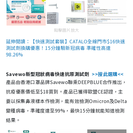
點擊圖片放大
延伸閱讀：【快速測試套裝】CATALO全線門市$16快速
測試劑換購優惠！15分鐘驗新冠病毒 準確性高達
98.26%
Savewo新型冠狀病毒快速抗原測試劑
>>按此選購<<
產品由香港口罩品牌Savewo聯乘DEEPBLUE合作推出，
抗疫優惠價低至$18買到。產品已獲得歐盟CE認證，主
要以採集鼻液樣本作檢測，能有效檢測Omicron及Delta
變種病毒，準確度達至99%，最快15分鐘就能知道檢測
結果。