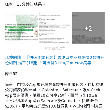
樣本，15分鐘知結果。
+2
點擊圖片放大
延伸閱讀：【快速測試套裝】香港口罩品牌開賣2款快速
檢測劑 最平$18起 ！可檢測Delta/Omicron病毒
億世家
億家世門市及App現已有售6款快速測試套裝，包括香港
公司研發的Wesail、Goldsite、Safecare、及V-Chek。
App限定優惠，購買10支可享75折，而門市則10支8
折。現凡於App購買Safecare及Goldsite，售價低至
$186.7，平均每支只需$18.6就買到。V-Chek門市購買