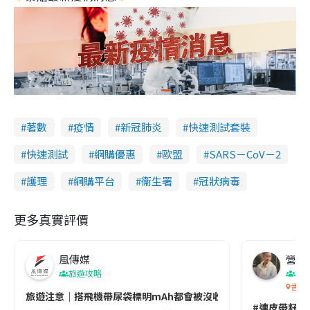
著數
疫情
新冠肺炎
快速測試套裝
快速測試
網購優惠
歐盟
SARS－CoV－2
護理
網購平台
衞生署
冠狀病毒
更多真實評價
風傳媒
營養教
旅遊攻略
生
香港
旅遊注意｜搭飛機帶尿袋標明mAh都會被沒收😱出發前切記檢查「1
#連皮帶籽都