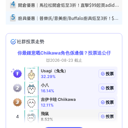
4
開倉優惠｜馬拉松開倉低至3折！直擊$99起買adidas／New Balance／Puma鞋款 STANLEY保溫杯劈價至$119起
5
廚具優惠｜普樂氏/意美廚/Buffalo廚具低至3折！$89起買煎鍋／炒鑊／個人鍋 同場小家電激減至$99起