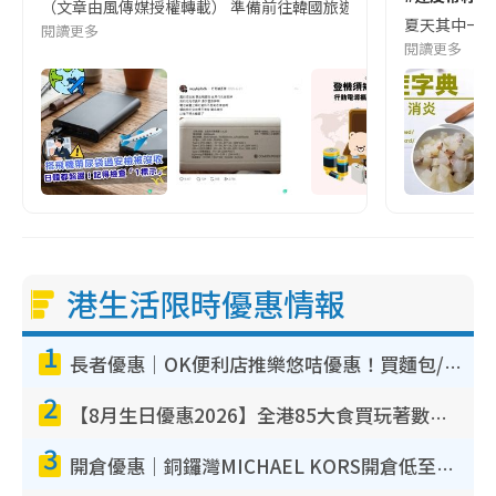
（文章由風傳媒授權轉載） 準備前往韓國旅遊的民眾，近期要特別留
夏天其中一種時
閱讀更多
閱讀更多
港生活限時優惠情報
1
長者優惠｜OK便利店推樂悠咭優惠！買麵包/牛奶/保健品拍卡即減
2
【8月生日優惠2026】全港85大食買玩著數攻略 自助餐/火鍋放題同行免費＋誠品/DONKI送現金券
3
開倉優惠｜銅鑼灣MICHAEL KORS開倉低至17折！直擊$500起買手袋/銀包/鞋款 必買經典Jet Set系列