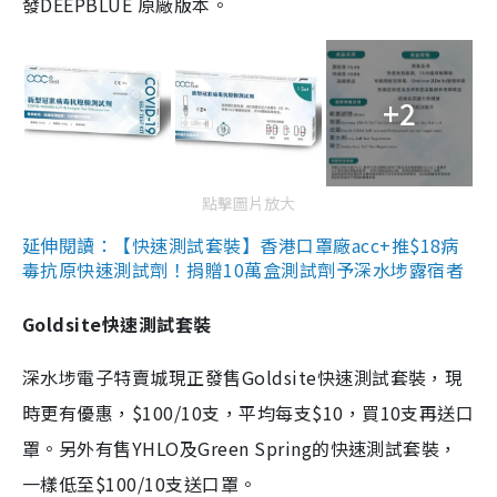
發DEEPBLUE 原廠版本。
+2
點擊圖片放大
延伸閱讀：【快速測試套裝】香港口罩廠acc+推$18病
毒抗原快速測試劑！捐贈10萬盒測試劑予深水埗露宿者
Goldsite快速測試套裝
深水埗電子特賣城現正發售Goldsite快速測試套裝，現
時更有優惠，$100/10支，平均每支$10，買10支再送口
罩。另外有售YHLO及Green Spring的快速測試套裝，
一樣低至$100/10支送口罩。