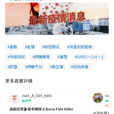
著數
疫情
新冠肺炎
快速測試套裝
快速測試
網購優惠
護理
SARS－CoV－2
歐盟
網購平台
衞生署
冠狀病毒
更多真實評價
Just_A_Girl_eats
co c
娛樂
吹
台灣
追劇日常🎬 殺手媽咪 A Bona Fide Killer
台灣地鐵宣