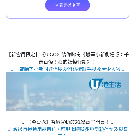
【新會員限定】《U GO》請你睇👹《蠟筆小新劇場版：千
奇百怪！我的妖怪假期》！
↓一齊睇下小新同妖怪朋友們點樣聯手拯救屋企人啦↓
↓ 【免費送】香港運動節2026電子門票！↓
↓ 設過百運動用品攤位 / 可現場體驗多項新穎運動及觀賞