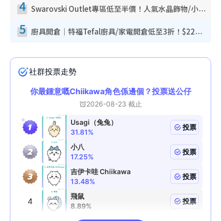
4
Swarovski Outlet專區低至半價！人氣水晶飾物/小擺設$138起！迪士尼款/水晶高跟鞋都有平
5
廚具開倉｜特福Tefal廚具/家電開倉低至3折！$220起買平底鍋/炒鑊/湯煲！電飯煲/吸塵機/燙斗$418起