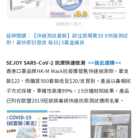
點擊圖片放大
延伸閱讀：【快速測試套裝】鄰住買開賣$9.9快速測試
劑！最快即日發貨 每日15萬盒補貨
SEJOY SARS-CoV-2 抗原快速檢測
>>按此選購<<
香港口罩品牌HK-M Mask抗疫價發售快速檢測劑，單支
裝$22，而購買500套裝低至$20/支買到。產品以鼻咽拭
子方式採樣，準確性高達99%，15分鐘就知結果。產品
已列在歐盟2019冠狀病毒病快速抗原測試通用名單。