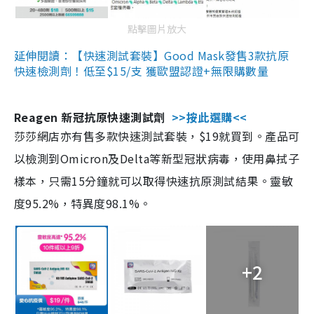
點擊圖片放大
延伸閱讀：【快速測試套裝】Good Mask發售3款抗原
快速檢測劑！低至$15/支 獲歐盟認證+無限購數量
Reagen 新冠抗原快速測試劑
>>按此選購<<
莎莎網店亦有售多款快速測試套裝，$19就買到。產品可
以檢測到Omicron及Delta等新型冠狀病毒，使用鼻拭子
樣本，只需15分鐘就可以取得快速抗原測試結果。靈敏
度95.2%，特異度98.1%。
+2