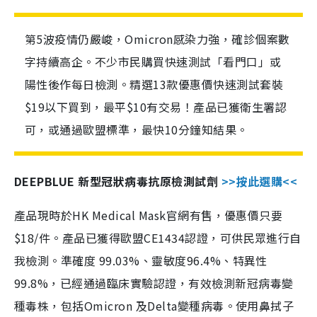
第5波疫情仍嚴峻，Omicron感染力強，確診個案數
字持續高企。不少市民購買快速測試「看門口」或
陽性後作每日檢測。精選13款優惠價快速測試套裝
$19以下買到，最平$10有交易！產品已獲衛生署認
可，或通過歐盟標準，最快10分鐘知結果。
DEEPBLUE 新型冠狀病毒抗原檢測試劑
>>按此選購<<
產品現時於HK Medical Mask官網有售，優惠價只要
$18/件。產品已獲得歐盟CE1434認證，可供民眾進行自
我檢測。準確度 99.03%、靈敏度96.4%、特異性
99.8%，已經通過臨床實驗認證，有效檢測新冠病毒變
種毒株，包括Omicron 及Delta變種病毒。使用鼻拭子