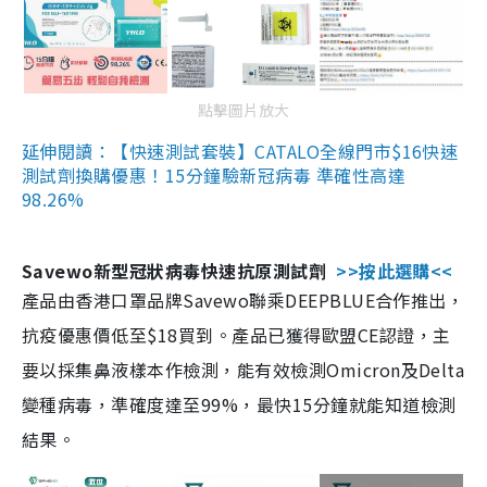
點擊圖片放大
延伸閱讀：【快速測試套裝】CATALO全線門市$16快速
測試劑換購優惠！15分鐘驗新冠病毒 準確性高達
98.26%
Savewo新型冠狀病毒快速抗原測試劑
>>按此選購<<
產品由香港口罩品牌Savewo聯乘DEEPBLUE合作推出，
抗疫優惠價低至$18買到。產品已獲得歐盟CE認證，主
要以採集鼻液樣本作檢測，能有效檢測Omicron及Delta
變種病毒，準確度達至99%，最快15分鐘就能知道檢測
結果。