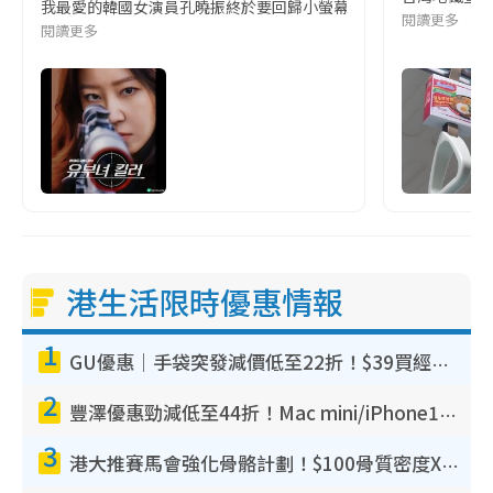
我最愛的韓國女演員孔曉振終於要回歸小螢幕啦!這次的劇本改編自同名
閱讀更多
閱讀更多
港生活限時優惠情報
1
GU優惠｜手袋突發減價低至22折！$39買經典波士頓包/餃子袋！飾物同步減價$29起！
2
豐澤優惠勁減低至44折！Mac mini/iPhone17Pro大減價！廚房家電$220起
3
港大推賽馬會強化骨骼計劃！$100骨質密度X光檢查 完成免費運動訓練送超市禮券！附參加資格