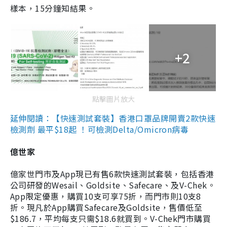
樣本，15分鐘知結果。
+2
點擊圖片放大
延伸閱讀：【快速測試套裝】香港口罩品牌開賣2款快速
檢測劑 最平$18起 ！可檢測Delta/Omicron病毒
億世家
億家世門市及App現已有售6款快速測試套裝，包括香港
公司研發的Wesail、Goldsite、Safecare、及V-Chek。
App限定優惠，購買10支可享75折，而門市則10支8
折。現凡於App購買Safecare及Goldsite，售價低至
$186.7，平均每支只需$18.6就買到。V-Chek門市購買