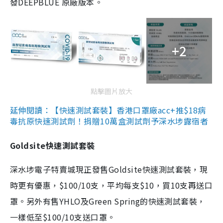
發DEEPBLUE 原廠版本。
+2
點擊圖片放大
延伸閱讀：【快速測試套裝】香港口罩廠acc+推$18病
毒抗原快速測試劑！捐贈10萬盒測試劑予深水埗露宿者
Goldsite快速測試套裝
深水埗電子特賣城現正發售Goldsite快速測試套裝，現
時更有優惠，$100/10支，平均每支$10，買10支再送口
罩。另外有售YHLO及Green Spring的快速測試套裝，
一樣低至$100/10支送口罩。