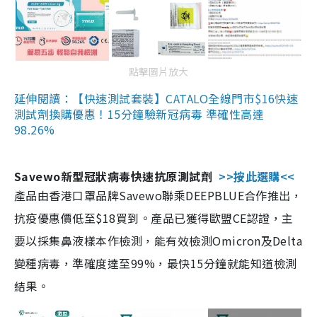
點擊圖片放大
延伸閱讀：【快速測試套裝】CATALO全線門市$16快速
測試劑換購優惠！15分鐘驗新冠病毒 準確性高達
98.26%
Savewo新型冠狀病毒快速抗原測試劑
>>按此選購<<
產品由香港口罩品牌Savewo聯乘DEEPBLUE合作推出，
抗疫優惠價低至$18買到。產品已獲得歐盟CE認證，主
要以採集鼻液樣本作檢測，能有效檢測Omicron及Delta
變種病毒，準確度達至99%，最快15分鐘就能知道檢測
結果。