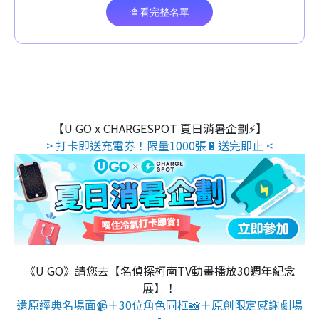
【U GO x CHARGESPOT 夏日消暑企劃⚡】
> 打卡即送充電券！限量1000張🔋送完即止 <
《U GO》請您去【名偵探柯南TV動畫播放30週年紀念
展】！
還原經典名場面📹＋30位角色同框📸＋原創限定感謝劇場