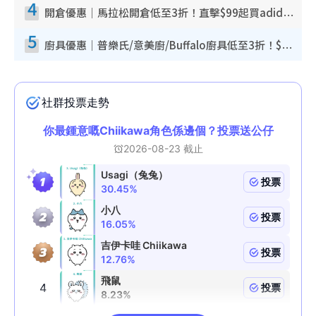
4
開倉優惠｜馬拉松開倉低至3折！直擊$99起買adidas／New Balance／Puma鞋款 STANLEY保溫杯劈價至$119起
5
廚具優惠｜普樂氏/意美廚/Buffalo廚具低至3折！$89起買煎鍋／炒鑊／個人鍋 同場小家電激減至$99起