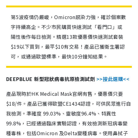
第5波疫情仍嚴峻，Omicron感染力強，確診個案數
字持續高企。不少市民購買快速測試「看門口」或
陽性後作每日檢測。精選13款優惠價快速測試套裝
$19以下買到，最平$10有交易！產品已獲衛生署認
可，或通過歐盟標準，最快10分鐘知結果。
DEEPBLUE 新型冠狀病毒抗原檢測試劑
>>按此選購<<
產品現時於HK Medical Mask官網有售，優惠價只要
$18/件。產品已獲得歐盟CE1434認證，可供民眾進行自
我檢測。準確度 99.03%、靈敏度96.4%、特異性
99.8%，已經通過臨床實驗認證，有效檢測新冠病毒變
種毒株，包括Omicron 及Delta變種病毒。使用鼻拭子