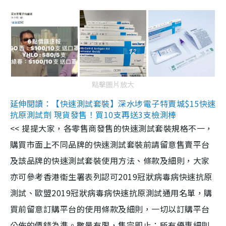
點擊圖片放大
延伸閱讀：【快速測試套裝】深水埗電子特賣城$15快速
抗原測試劑 現貨發售！買10支再送3支檢測棒
<< 提提大家，各零售商發售的快速測試套裝規格不一，
購買市面上不同品牌的快速測試套裝前請留意售賣平台
及該品牌的快速測試套裝使用方法、條款及細則，大家
亦可參考香港衞生署表列認可2019冠狀病毒病快速抗原
測試、歐盟2019冠狀病毒病快速抗原測試通用名單，購
買前留意訂購平台的使用條款及細則，一切以訂購平台
公佈的價錢為準。數量有限，售完即止；所有優惠細則