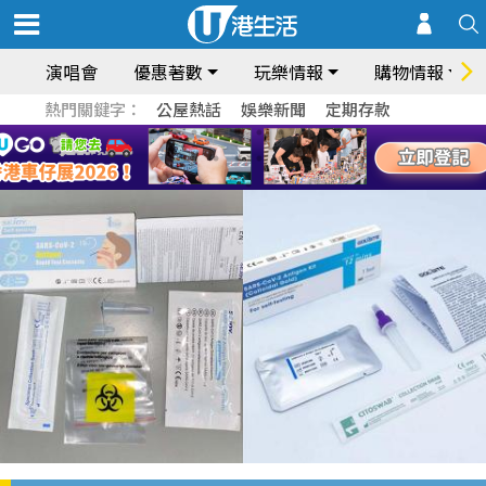
演唱會
優惠著數
玩樂情報
購物情報
熱門關鍵字：
公屋熱話
娛樂新聞
定期存款