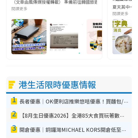
（文章由風傳媒授權轉載） 準備前往韓國旅遊的民眾，近期要特別留
夏天其中一種時
閱讀更多
閱讀更多
港生活限時優惠情報
1
長者優惠｜OK便利店推樂悠咭優惠！買麵包/牛奶/保健品拍卡即減
2
【8月生日優惠2026】全港85大食買玩著數攻略 自助餐/火鍋放題同行免費＋誠品/DONKI送現金券
3
開倉優惠｜銅鑼灣MICHAEL KORS開倉低至17折！直擊$500起買手袋/銀包/鞋款 必買經典Jet Set系列