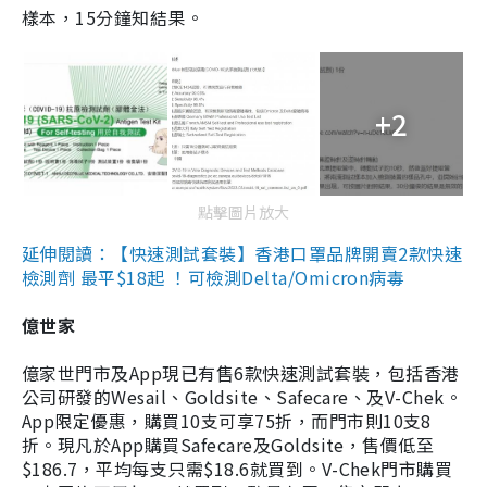
樣本，15分鐘知結果。
+2
點擊圖片放大
延伸閱讀：【快速測試套裝】香港口罩品牌開賣2款快速
檢測劑 最平$18起 ！可檢測Delta/Omicron病毒
億世家
億家世門市及App現已有售6款快速測試套裝，包括香港
公司研發的Wesail、Goldsite、Safecare、及V-Chek。
App限定優惠，購買10支可享75折，而門市則10支8
折。現凡於App購買Safecare及Goldsite，售價低至
$186.7，平均每支只需$18.6就買到。V-Chek門市購買