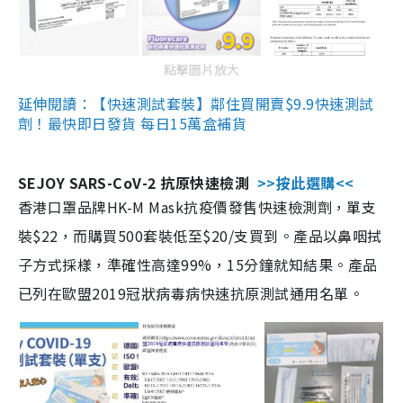
點擊圖片放大
延伸閱讀：【快速測試套裝】鄰住買開賣$9.9快速測試
劑！最快即日發貨 每日15萬盒補貨
SEJOY SARS-CoV-2 抗原快速檢測
>>按此選購<<
香港口罩品牌HK-M Mask抗疫價發售快速檢測劑，單支
裝$22，而購買500套裝低至$20/支買到。產品以鼻咽拭
子方式採樣，準確性高達99%，15分鐘就知結果。產品
已列在歐盟2019冠狀病毒病快速抗原測試通用名單。