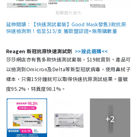
點擊圖片放大
延伸閱讀：【快速測試套裝】Good Mask發售3款抗原
快速檢測劑！低至$15/支 獲歐盟認證+無限購數量
Reagen 新冠抗原快速測試劑
>>按此選購<<
莎莎網店亦有售多款快速測試套裝，$19就買到。產品可
以檢測到Omicron及Delta等新型冠狀病毒，使用鼻拭子
樣本，只需15分鐘就可以取得快速抗原測試結果。靈敏
度95.2%，特異度98.1%。
+2