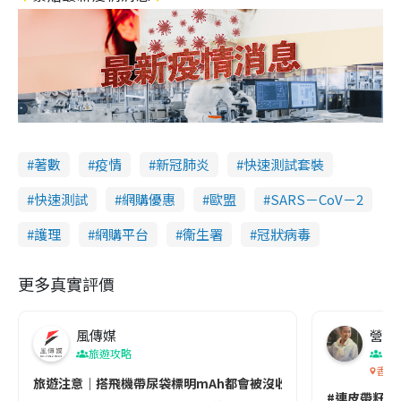
著數
疫情
新冠肺炎
快速測試套裝
快速測試
網購優惠
歐盟
SARS－CoV－2
護理
網購平台
衞生署
冠狀病毒
更多真實評價
風傳媒
營養教
旅遊攻略
生
香港
旅遊注意｜搭飛機帶尿袋標明mAh都會被沒收😱出發前切記檢查「1
#連皮帶籽都