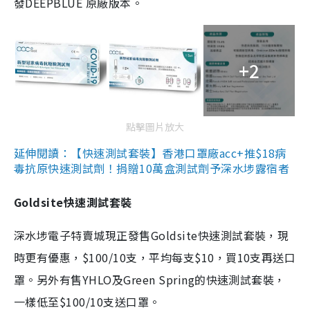
發DEEPBLUE 原廠版本。
+2
點擊圖片放大
延伸閱讀：【快速測試套裝】香港口罩廠acc+推$18病
毒抗原快速測試劑！捐贈10萬盒測試劑予深水埗露宿者
Goldsite快速測試套裝
深水埗電子特賣城現正發售Goldsite快速測試套裝，現
時更有優惠，$100/10支，平均每支$10，買10支再送口
罩。另外有售YHLO及Green Spring的快速測試套裝，
一樣低至$100/10支送口罩。