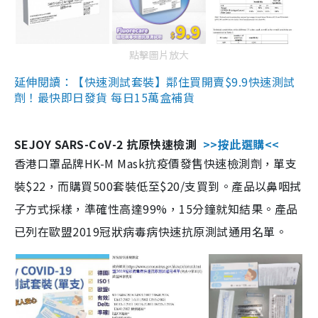
點擊圖片放大
延伸閱讀：【快速測試套裝】鄰住買開賣$9.9快速測試
劑！最快即日發貨 每日15萬盒補貨
SEJOY SARS-CoV-2 抗原快速檢測
>>按此選購<<
香港口罩品牌HK-M Mask抗疫價發售快速檢測劑，單支
裝$22，而購買500套裝低至$20/支買到。產品以鼻咽拭
子方式採樣，準確性高達99%，15分鐘就知結果。產品
已列在歐盟2019冠狀病毒病快速抗原測試通用名單。