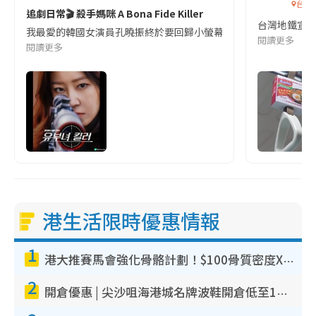
台灣
追劇日常🎬 殺手媽咪 A Bona Fide Killer
台灣地鐵宣
我最愛的韓國女演員孔曉振終於要回歸小螢幕啦!這次的劇本改編自同名
閱讀更多
閱讀更多
港生活限時優惠情報
1
港大推賽馬會強化骨骼計劃！$100骨質密度X光檢查 完成免費運動訓練送超市禮券！附參加資格
2
開倉優惠 | 尖沙咀海港城名牌波鞋開倉低至1折！On鞋$899起／Joy&Peace鞋履$98起