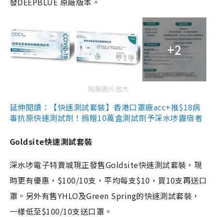
發DEEPBLUE 原廠版本。
+2
點擊圖片放大
延伸閱讀：【快速測試套裝】香港口罩廠acc+推$18病
毒抗原快速測試劑！捐贈10萬盒測試劑予深水埗露宿者
Goldsite快速測試套裝
深水埗電子特賣城現正發售Goldsite快速測試套裝，現
時更有優惠，$100/10支，平均每支$10，買10支再送口
罩。另外有售YHLO及Green Spring的快速測試套裝，
一樣低至$100/10支送口罩。