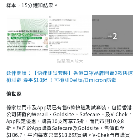
樣本，15分鐘知結果。
+2
點擊圖片放大
延伸閱讀：【快速測試套裝】香港口罩品牌開賣2款快速
檢測劑 最平$18起 ！可檢測Delta/Omicron病毒
億世家
億家世門市及App現已有售6款快速測試套裝，包括香港
公司研發的Wesail、Goldsite、Safecare、及V-Chek。
App限定優惠，購買10支可享75折，而門市則10支8
折。現凡於App購買Safecare及Goldsite，售價低至
$186.7，平均每支只需$18.6就買到。V-Chek門市購買