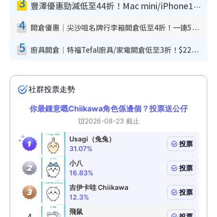
3
豐澤優惠勁減低至44折！Mac mini/iPhone17Pro大減價！廚房家電$220起
4
開倉優惠｜尖沙咀名牌行李箱開倉低至4折！一連5日 American Tourister/ace./Hallmark $200起！
5
廚具開倉｜特福Tefal廚具/家電開倉低至3折！$220起買平底鍋/炒鑊/湯煲！電飯煲/吸塵機/燙斗$418起