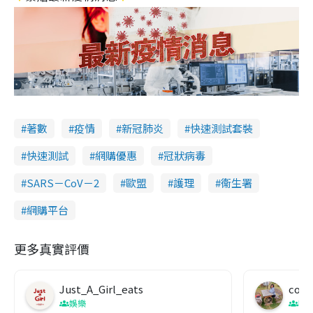
著數
疫情
新冠肺炎
快速測試套裝
快速測試
網購優惠
冠狀病毒
SARS－CoV－2
歐盟
護理
衞生署
網購平台
更多真實評價
Just_A_Girl_eats
co c
娛樂
吹