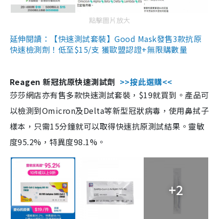
點擊圖片放大
延伸閱讀：【快速測試套裝】Good Mask發售3款抗原
快速檢測劑！低至$15/支 獲歐盟認證+無限購數量
Reagen 新冠抗原快速測試劑
>>按此選購<<
莎莎網店亦有售多款快速測試套裝，$19就買到。產品可
以檢測到Omicron及Delta等新型冠狀病毒，使用鼻拭子
樣本，只需15分鐘就可以取得快速抗原測試結果。靈敏
度95.2%，特異度98.1%。
+2