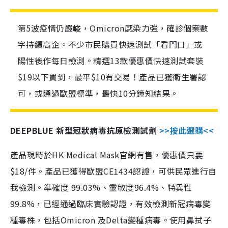
第5波疫情仍嚴峻，Omicron感染力強，確診個案數
字持續高企。不少市民購買快速測試「看門口」或
陽性後作每日檢測。精選13款優惠價快速測試套裝
$19以下買到，最平$10有交易！產品已獲衛生署認
可，或通過歐盟標準，最快10分鐘知結果。
DEEPBLUE 新型冠狀病毒抗原檢測試劑
>>按此選購<<
產品現時於HK Medical Mask官網有售，優惠價只要
$18/件。產品已獲得歐盟CE1434認證，可供民眾進行自
我檢測。準確度 99.03%、靈敏度96.4%、特異性
99.8%，已經通過臨床實驗認證，有效檢測新冠病毒變
種毒株，包括Omicron 及Delta變種病毒。使用鼻拭子