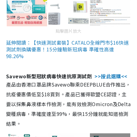
點擊圖片放大
延伸閱讀：【快速測試套裝】CATALO全線門市$16快速
測試劑換購優惠！15分鐘驗新冠病毒 準確性高達
98.26%
Savewo新型冠狀病毒快速抗原測試劑
>>按此選購<<
產品由香港口罩品牌Savewo聯乘DEEPBLUE合作推出，
抗疫優惠價低至$18買到。產品已獲得歐盟CE認證，主
要以採集鼻液樣本作檢測，能有效檢測Omicron及Delta
變種病毒，準確度達至99%，最快15分鐘就能知道檢測
結果。