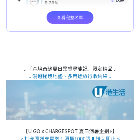
↓「森境奇緣夏日異想尋龍記」限定精品↓
↓漫遊秘境地墊、多用途旅行收納袋↓
【U GO x CHARGESPOT 夏日消暑企劃⚡】
> 打卡即送充電券！限量1000張🔋送完即止 <