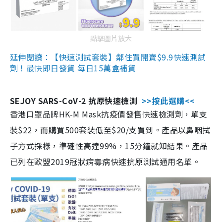
點擊圖片放大
延伸閱讀：【快速測試套裝】鄰住買開賣$9.9快速測試
劑！最快即日發貨 每日15萬盒補貨
SEJOY SARS-CoV-2 抗原快速檢測
>>按此選購<<
香港口罩品牌HK-M Mask抗疫價發售快速檢測劑，單支
裝$22，而購買500套裝低至$20/支買到。產品以鼻咽拭
子方式採樣，準確性高達99%，15分鐘就知結果。產品
已列在歐盟2019冠狀病毒病快速抗原測試通用名單。