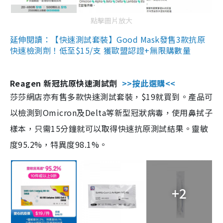
點擊圖片放大
延伸閱讀：【快速測試套裝】Good Mask發售3款抗原
快速檢測劑！低至$15/支 獲歐盟認證+無限購數量
Reagen 新冠抗原快速測試劑
>>按此選購<<
莎莎網店亦有售多款快速測試套裝，$19就買到。產品可
以檢測到Omicron及Delta等新型冠狀病毒，使用鼻拭子
樣本，只需15分鐘就可以取得快速抗原測試結果。靈敏
度95.2%，特異度98.1%。
+2