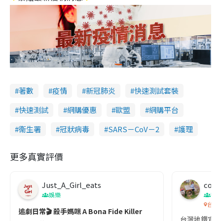
著數
疫情
新冠肺炎
快速測試套裝
快速測試
網購優惠
歐盟
網購平台
衞生署
冠狀病毒
SARS－CoV－2
護理
更多真實評價
Just_A_Girl_eats
co c
娛樂
吹
台灣
追劇日常🎬 殺手媽咪 A Bona Fide Killer
台灣地鐵宣