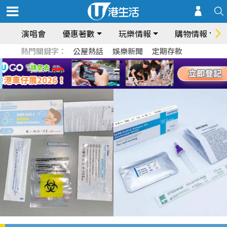
演唱會
優惠著數
玩樂情報
購物情報
熱門關鍵字：
公屋熱話
娛樂新聞
定期存款