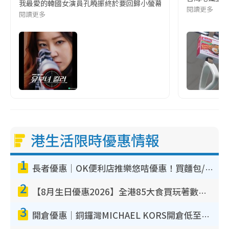
我最愛的韓國女演員孔曉振終於要回歸小螢幕啦!這次的劇本改編自同名
閱讀更多
閱讀更多
港生活限時優惠情報
1
長者優惠｜OK便利店推樂悠咭優惠！買麵包/牛奶/保健品拍卡即減
2
【8月生日優惠2026】全港85大食買玩著數攻略 自助餐/火鍋放題同行免費＋誠品/DONKI送現金券
3
開倉優惠｜銅鑼灣MICHAEL KORS開倉低至17折！直擊$500起買手袋/銀包/鞋款 必買經典Jet Set系列