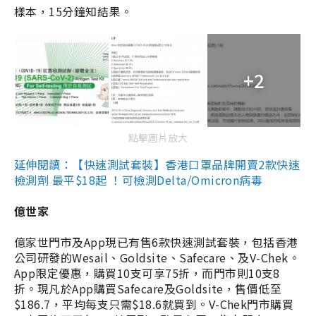
樣本，15分鐘知結果。
+2
點擊圖片放大
延伸閱讀：【快速測試套裝】香港口罩品牌開賣2款快速
檢測劑 最平$18起 ！可檢測Delta/Omicron病毒
億世家
億家世門市及App現已有售6款快速測試套裝，包括香港
公司研發的Wesail、Goldsite、Safecare、及V-Chek。
App限定優惠，購買10支可享75折，而門市則10支8
折。現凡於App購買Safecare及Goldsite，售價低至
$186.7，平均每支只需$18.6就買到。V-Chek門市購買