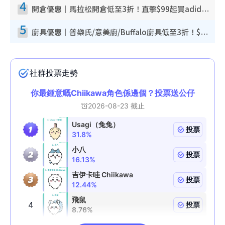
4
開倉優惠｜馬拉松開倉低至3折！直擊$99起買adidas／New Balance／Puma鞋款 STANLEY保溫杯劈價至$119起
5
廚具優惠｜普樂氏/意美廚/Buffalo廚具低至3折！$89起買煎鍋／炒鑊／個人鍋 同場小家電激減至$99起