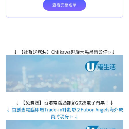
↓ 【社群送您🎠】Chiikawa迴旋木⾺吊飾公仔✨↓
↓ 【免費送】香港電腦通訊節2026電子門票！↓
↓ 首創舊電腦即場Trade-in計劃🧑‍💻Fubon Angels海外成
員將現身✨ ↓