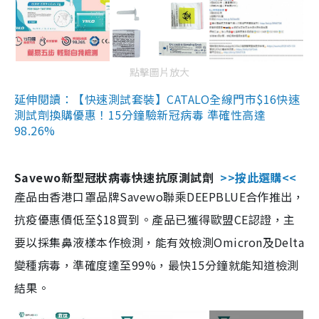
點擊圖片放大
延伸閱讀：【快速測試套裝】CATALO全線門市$16快速
測試劑換購優惠！15分鐘驗新冠病毒 準確性高達
98.26%
Savewo新型冠狀病毒快速抗原測試劑
>>按此選購<<
產品由香港口罩品牌Savewo聯乘DEEPBLUE合作推出，
抗疫優惠價低至$18買到。產品已獲得歐盟CE認證，主
要以採集鼻液樣本作檢測，能有效檢測Omicron及Delta
變種病毒，準確度達至99%，最快15分鐘就能知道檢測
結果。