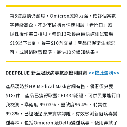
第5波疫情仍嚴峻，Omicron感染力強，確診個案數
字持續高企。不少市民購買快速測試「看門口」或
陽性後作每日檢測。精選13款優惠價快速測試套裝
$19以下買到，最平$10有交易！產品已獲衛生署認
可，或通過歐盟標準，最快10分鐘知結果。
DEEPBLUE 新型冠狀病毒抗原檢測試劑
>>按此選購<<
產品現時於HK Medical Mask官網有售，優惠價只要
$18/件。產品已獲得歐盟CE1434認證，可供民眾進行自
我檢測。準確度 99.03%、靈敏度96.4%、特異性
99.8%，已經通過臨床實驗認證，有效檢測新冠病毒變
種毒株，包括Omicron 及Delta變種病毒。使用鼻拭子