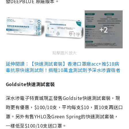
發DEEPBLUE 原廠版本。
+2
點擊圖片放大
延伸閱讀：【快速測試套裝】香港口罩廠acc+推$18病
毒抗原快速測試劑！捐贈10萬盒測試劑予深水埗露宿者
Goldsite快速測試套裝
深水埗電子特賣城現正發售Goldsite快速測試套裝，現
時更有優惠，$100/10支，平均每支$10，買10支再送口
罩。另外有售YHLO及Green Spring的快速測試套裝，
一樣低至$100/10支送口罩。