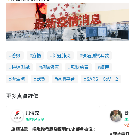
著數
疫情
新冠肺炎
快速測試套裝
快速測試
網購優惠
冠狀病毒
護理
衞生署
歐盟
網購平台
SARS－CoV－2
更多真實評價
風傳媒
營養教
旅遊攻略
生
香港
旅遊注意｜搭飛機帶尿袋標明mAh都會被沒收😱出發前切記檢查「1
#連皮帶籽都