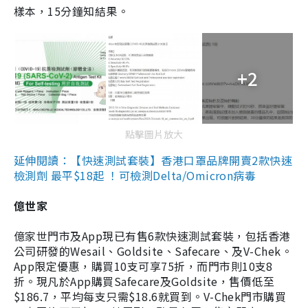
樣本，15分鐘知結果。
+2
點擊圖片放大
延伸閱讀：【快速測試套裝】香港口罩品牌開賣2款快速
檢測劑 最平$18起 ！可檢測Delta/Omicron病毒
億世家
億家世門市及App現已有售6款快速測試套裝，包括香港
公司研發的Wesail、Goldsite、Safecare、及V-Chek。
App限定優惠，購買10支可享75折，而門市則10支8
折。現凡於App購買Safecare及Goldsite，售價低至
$186.7，平均每支只需$18.6就買到。V-Chek門市購買