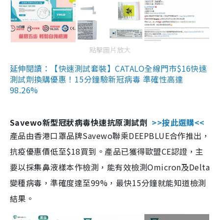
點擊圖片放大
延伸閱讀：【快速測試套裝】CATALO全線門市$16快速
測試劑換購優惠！15分鐘驗新冠病毒 準確性高達
98.26%
Savewo新型冠狀病毒快速抗原測試劑
>>按此選購<<
產品由香港口罩品牌Savewo聯乘DEEPBLUE合作推出，
抗疫優惠價低至$18買到。產品已獲得歐盟CE認證，主
要以採集鼻液樣本作檢測，能有效檢測Omicron及Delta
變種病毒，準確度達至99%，最快15分鐘就能知道檢測
結果。