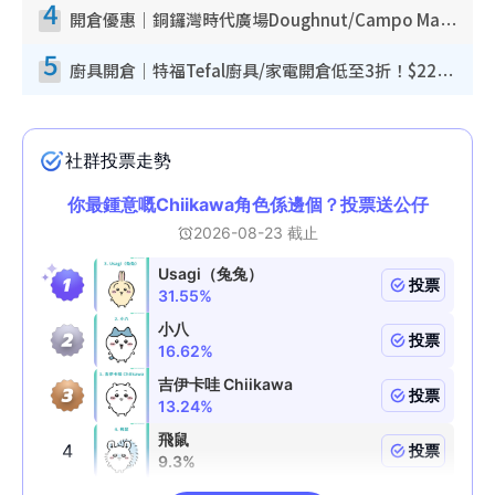
4
開倉優惠｜銅鑼灣時代廣場Doughnut/Campo Marzio開倉低至1折！背囊、書包、手袋劈價$200起
5
廚具開倉｜特福Tefal廚具/家電開倉低至3折！$220起買平底鍋/炒鑊/湯煲！電飯煲/吸塵機/燙斗$418起