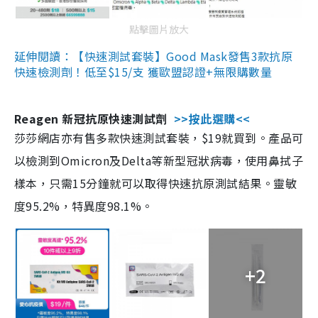
點擊圖片放大
延伸閱讀：【快速測試套裝】Good Mask發售3款抗原
快速檢測劑！低至$15/支 獲歐盟認證+無限購數量
Reagen 新冠抗原快速測試劑
>>按此選購<<
莎莎網店亦有售多款快速測試套裝，$19就買到。產品可
以檢測到Omicron及Delta等新型冠狀病毒，使用鼻拭子
樣本，只需15分鐘就可以取得快速抗原測試結果。靈敏
度95.2%，特異度98.1%。
+2