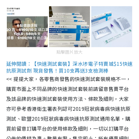
點擊圖片放大
延伸閱讀：【快速測試套裝】深水埗電子特賣城$15快速
抗原測試劑 現貨發售！買10支再送3支檢測棒
<< 提提大家，各零售商發售的快速測試套裝規格不一，
購買市面上不同品牌的快速測試套裝前請留意售賣平台
及該品牌的快速測試套裝使用方法、條款及細則，大家
亦可參考香港衞生署表列認可2019冠狀病毒病快速抗原
測試、歐盟2019冠狀病毒病快速抗原測試通用名單，購
買前留意訂購平台的使用條款及細則，一切以訂購平台
公佈的價錢為準。數量有限，售完即止；所有優惠細則