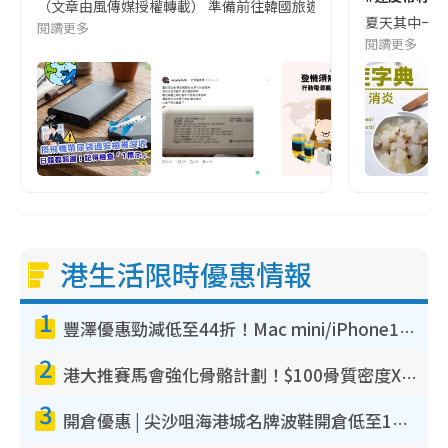
（文章由風傳媒授權轉載） 準備前往韓國旅遊的民眾，近期要特別留
夏天其中一種時
閱讀更多
閱讀更多
港生活限時優惠情報
1
豐澤優惠勁減低至44折！Mac mini/iPhone17Pro大減價！廚房家電$220起
2
港大推賽馬會強化骨骼計劃！$100骨質密度X光檢查 完成免費運動訓練送超市禮券！附參加資格
3
開倉優惠 | 尖沙咀海港城名牌波鞋開倉低至1折！On鞋$899起／Joy&Peace鞋履$98起