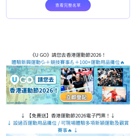
《U GO》請您去香港運動節2026！
體驗新興運動💦＋競技賽事💪＋100+運動用品攤位🔥
↓ 【免費送】香港運動節2026電子門票！↓
↓ 設過百運動用品攤位 / 可現場體驗多項新穎運動及觀賞
賽事🔥 ↓