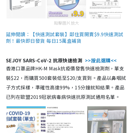
點擊圖片放大
延伸閱讀：【快速測試套裝】鄰住買開賣$9.9快速測試
劑！最快即日發貨 每日15萬盒補貨
SEJOY SARS-CoV-2 抗原快速檢測
>>按此選購<<
香港口罩品牌HK-M Mask抗疫價發售快速檢測劑，單支
裝$22，而購買500套裝低至$20/支買到。產品以鼻咽拭
子方式採樣，準確性高達99%，15分鐘就知結果。產品
已列在歐盟2019冠狀病毒病快速抗原測試通用名單。