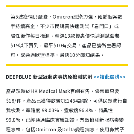
第5波疫情仍嚴峻，Omicron感染力強，確診個案數
字持續高企。不少市民購買快速測試「看門口」或
陽性後作每日檢測。精選13款優惠價快速測試套裝
$19以下買到，最平$10有交易！產品已獲衛生署認
可，或通過歐盟標準，最快10分鐘知結果。
DEEPBLUE 新型冠狀病毒抗原檢測試劑
>>按此選購<<
產品現時於HK Medical Mask官網有售，優惠價只要
$18/件。產品已獲得歐盟CE1434認證，可供民眾進行自
我檢測。準確度 99.03%、靈敏度96.4%、特異性
99.8%，已經通過臨床實驗認證，有效檢測新冠病毒變
種毒株，包括Omicron 及Delta變種病毒。使用鼻拭子