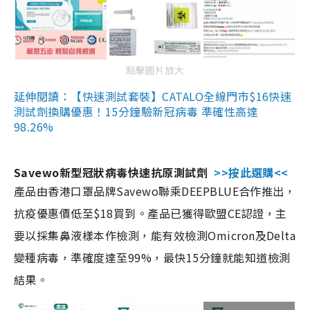
點擊圖片放大
延伸閱讀：【快速測試套裝】CATALO全線門市$16快速
測試劑換購優惠！15分鐘驗新冠病毒 準確性高達
98.26%
Savewo新型冠狀病毒快速抗原測試劑
>>按此選購<<
產品由香港口罩品牌Savewo聯乘DEEPBLUE合作推出，
抗疫優惠價低至$18買到。產品已獲得歐盟CE認證，主
要以採集鼻液樣本作檢測，能有效檢測Omicron及Delta
變種病毒，準確度達至99%，最快15分鐘就能知道檢測
結果。