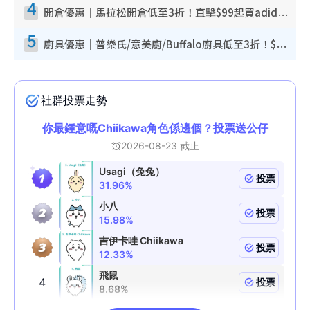
4
開倉優惠｜馬拉松開倉低至3折！直擊$99起買adidas／New Balance／Puma鞋款 STANLEY保溫杯劈價至$119起
5
廚具優惠｜普樂氏/意美廚/Buffalo廚具低至3折！$89起買煎鍋／炒鑊／個人鍋 同場小家電激減至$99起