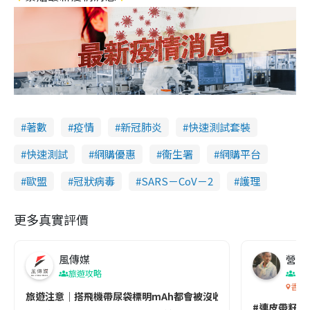
著數
疫情
新冠肺炎
快速測試套裝
快速測試
網購優惠
衞生署
網購平台
歐盟
冠狀病毒
SARS－CoV－2
護理
更多真實評價
風傳媒
營養教
旅遊攻略
生
香港
旅遊注意｜搭飛機帶尿袋標明mAh都會被沒收😱出發前切記檢查「1
#連皮帶籽都