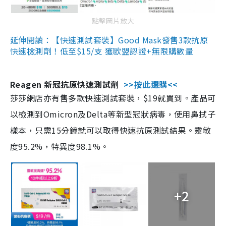
點擊圖片放大
延伸閱讀：【快速測試套裝】Good Mask發售3款抗原
快速檢測劑！低至$15/支 獲歐盟認證+無限購數量
Reagen 新冠抗原快速測試劑
>>按此選購<<
莎莎網店亦有售多款快速測試套裝，$19就買到。產品可
以檢測到Omicron及Delta等新型冠狀病毒，使用鼻拭子
樣本，只需15分鐘就可以取得快速抗原測試結果。靈敏
度95.2%，特異度98.1%。
+2