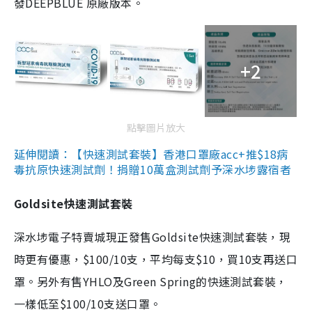
發DEEPBLUE 原廠版本。
+2
點擊圖片放大
延伸閱讀：【快速測試套裝】香港口罩廠acc+推$18病
毒抗原快速測試劑！捐贈10萬盒測試劑予深水埗露宿者
Goldsite快速測試套裝
深水埗電子特賣城現正發售Goldsite快速測試套裝，現
時更有優惠，$100/10支，平均每支$10，買10支再送口
罩。另外有售YHLO及Green Spring的快速測試套裝，
一樣低至$100/10支送口罩。