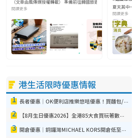
（文章由風傳媒授權轉載） 準備前往韓國旅遊的民眾，近期要特別留
夏天其中一種時
閱讀更多
閱讀更多
港生活限時優惠情報
1
長者優惠｜OK便利店推樂悠咭優惠！買麵包/牛奶/保健品拍卡即減
2
【8月生日優惠2026】全港85大食買玩著數攻略 自助餐/火鍋放題同行免費＋誠品/DONKI送現金券
3
開倉優惠｜銅鑼灣MICHAEL KORS開倉低至17折！直擊$500起買手袋/銀包/鞋款 必買經典Jet Set系列