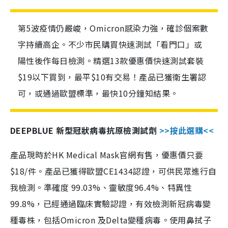
第5波疫情仍嚴峻，Omicron感染力強，確診個案數
字持續高企。不少市民購買快速測試「看門口」或
陽性後作每日檢測。精選13款優惠價快速測試套裝
$19以下買到，最平$10有交易！產品已獲衛生署認
可，或通過歐盟標準，最快10分鐘知結果。
DEEPBLUE 新型冠狀病毒抗原檢測試劑
>>按此選購<<
產品現時於HK Medical Mask官網有售，優惠價只要
$18/件。產品已獲得歐盟CE1434認證，可供民眾進行自
我檢測。準確度 99.03%、靈敏度96.4%、特異性
99.8%，已經通過臨床實驗認證，有效檢測新冠病毒變
種毒株，包括Omicron 及Delta變種病毒。使用鼻拭子