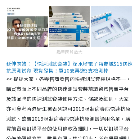
點擊圖片放大
延伸閱讀：【快速測試套裝】深水埗電子特賣城$15快速
抗原測試劑 現貨發售！買10支再送3支檢測棒
<< 提提大家，各零售商發售的快速測試套裝規格不一，
購買市面上不同品牌的快速測試套裝前請留意售賣平台
及該品牌的快速測試套裝使用方法、條款及細則，大家
亦可參考香港衞生署表列認可2019冠狀病毒病快速抗原
測試、歐盟2019冠狀病毒病快速抗原測試通用名單，購
買前留意訂購平台的使用條款及細則，一切以訂購平台
公佈的價錢為準。數量有限，售完即止；所有優惠細則