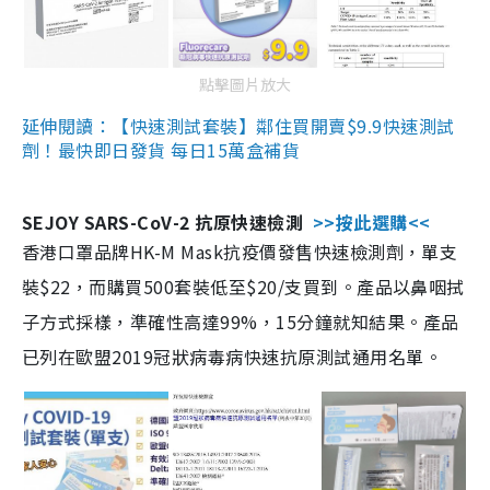
點擊圖片放大
延伸閱讀：【快速測試套裝】鄰住買開賣$9.9快速測試
劑！最快即日發貨 每日15萬盒補貨
SEJOY SARS-CoV-2 抗原快速檢測
>>按此選購<<
香港口罩品牌HK-M Mask抗疫價發售快速檢測劑，單支
裝$22，而購買500套裝低至$20/支買到。產品以鼻咽拭
子方式採樣，準確性高達99%，15分鐘就知結果。產品
已列在歐盟2019冠狀病毒病快速抗原測試通用名單。