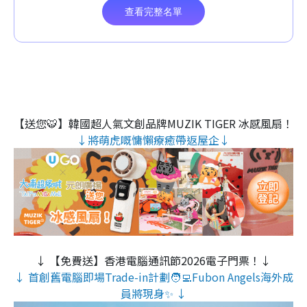
【送您🐯】韓國超人氣文創品牌MUZIK TIGER 冰感風扇！
↓將萌虎嘅慵懶療癒帶返屋企↓
↓ 【免費送】香港電腦通訊節2026電子門票！↓
↓ 首創舊電腦即場Trade-in計劃🧑‍💻Fubon Angels海外成
員將現身✨ ↓