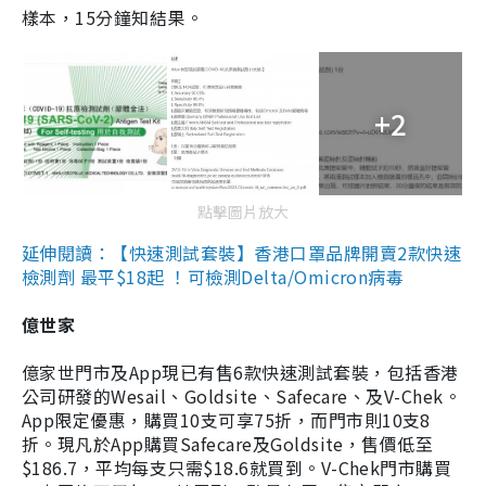
樣本，15分鐘知結果。
+2
點擊圖片放大
延伸閱讀：【快速測試套裝】香港口罩品牌開賣2款快速
檢測劑 最平$18起 ！可檢測Delta/Omicron病毒
億世家
億家世門市及App現已有售6款快速測試套裝，包括香港
公司研發的Wesail、Goldsite、Safecare、及V-Chek。
App限定優惠，購買10支可享75折，而門市則10支8
折。現凡於App購買Safecare及Goldsite，售價低至
$186.7，平均每支只需$18.6就買到。V-Chek門市購買