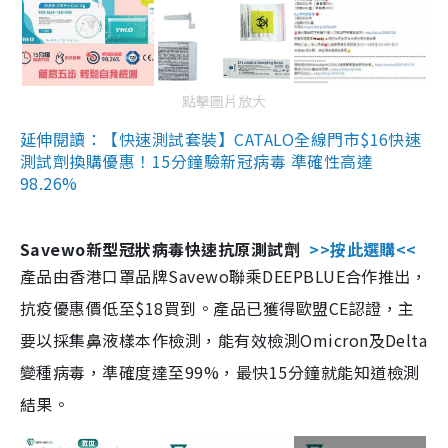
點擊圖片放大
延伸閱讀：【快速測試套裝】CATALO全線門市$16快速
測試劑換購優惠！15分鐘驗新冠病毒 準確性高達
98.26%
Savewo新型冠狀病毒快速抗原測試劑
>>按此選購<<
產品由香港口罩品牌Savewo聯乘DEEPBLUE合作推出，
抗疫優惠價低至$18買到。產品已獲得歐盟CE認證，主
要以採集鼻液樣本作檢測，能有效檢測Omicron及Delta
變種病毒，準確度達至99%，最快15分鐘就能知道檢測
結果。