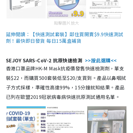
點擊圖片放大
延伸閱讀：【快速測試套裝】鄰住買開賣$9.9快速測試
劑！最快即日發貨 每日15萬盒補貨
SEJOY SARS-CoV-2 抗原快速檢測
>>按此選購<<
香港口罩品牌HK-M Mask抗疫價發售快速檢測劑，單支
裝$22，而購買500套裝低至$20/支買到。產品以鼻咽拭
子方式採樣，準確性高達99%，15分鐘就知結果。產品
已列在歐盟2019冠狀病毒病快速抗原測試通用名單。