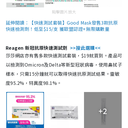
點擊圖片放大
延伸閱讀：【快速測試套裝】Good Mask發售3款抗原
快速檢測劑！低至$15/支 獲歐盟認證+無限購數量
Reagen 新冠抗原快速測試劑
>>按此選購<<
莎莎網店亦有售多款快速測試套裝，$19就買到。產品可
以檢測到Omicron及Delta等新型冠狀病毒，使用鼻拭子
樣本，只需15分鐘就可以取得快速抗原測試結果。靈敏
度95.2%，特異度98.1%。
+2