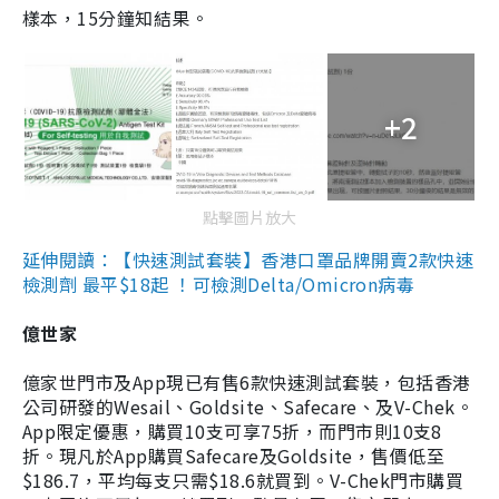
樣本，15分鐘知結果。
+2
點擊圖片放大
延伸閱讀：【快速測試套裝】香港口罩品牌開賣2款快速
檢測劑 最平$18起 ！可檢測Delta/Omicron病毒
億世家
億家世門市及App現已有售6款快速測試套裝，包括香港
公司研發的Wesail、Goldsite、Safecare、及V-Chek。
App限定優惠，購買10支可享75折，而門市則10支8
折。現凡於App購買Safecare及Goldsite，售價低至
$186.7，平均每支只需$18.6就買到。V-Chek門市購買