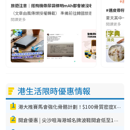
香港
旅遊注意｜搭飛機帶尿袋標明mAh都會被沒收😱出發前切記檢查「1
#連皮帶籽都
（文章由風傳媒授權轉載） 準備前往韓國旅遊的民眾，近期要特別留
夏天其中一種時
閱讀更多
閱讀更多
港生活限時優惠情報
1
港大推賽馬會強化骨骼計劃！$100骨質密度X光檢查 完成免費運動訓練送超市禮券！附參加資格
2
開倉優惠 | 尖沙咀海港城名牌波鞋開倉低至1折！On鞋$899起／Joy&Peace鞋履$98起