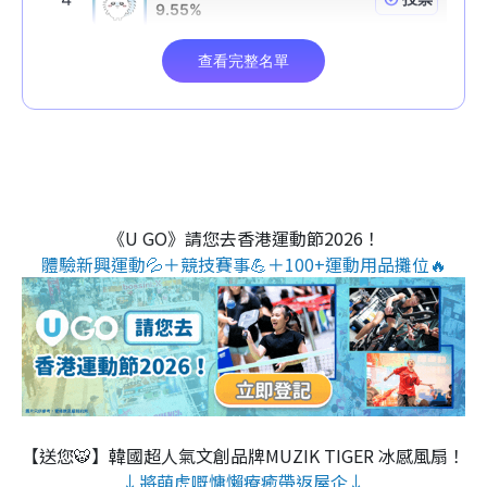
《U GO》請您去香港運動節2026！
體驗新興運動💦＋競技賽事💪＋100+運動用品攤位🔥
【送您🐯】韓國超人氣文創品牌MUZIK TIGER 冰感風扇！
↓將萌虎嘅慵懶療癒帶返屋企↓