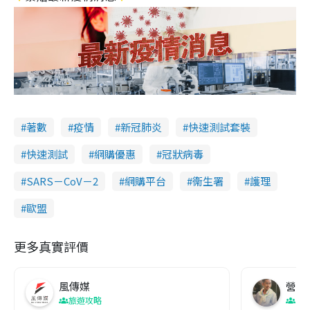
著數
疫情
新冠肺炎
快速測試套裝
快速測試
網購優惠
冠狀病毒
SARS－CoV－2
網購平台
衞生署
護理
歐盟
更多真實評價
風傳媒
營養教
旅遊攻略
生