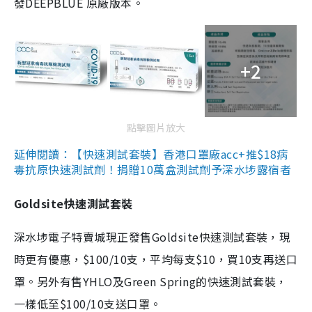
發DEEPBLUE 原廠版本。
+2
點擊圖片放大
延伸閱讀：【快速測試套裝】香港口罩廠acc+推$18病
毒抗原快速測試劑！捐贈10萬盒測試劑予深水埗露宿者
Goldsite快速測試套裝
深水埗電子特賣城現正發售Goldsite快速測試套裝，現
時更有優惠，$100/10支，平均每支$10，買10支再送口
罩。另外有售YHLO及Green Spring的快速測試套裝，
一樣低至$100/10支送口罩。