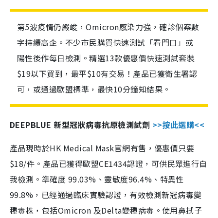
第5波疫情仍嚴峻，Omicron感染力強，確診個案數
字持續高企。不少市民購買快速測試「看門口」或
陽性後作每日檢測。精選13款優惠價快速測試套裝
$19以下買到，最平$10有交易！產品已獲衛生署認
可，或通過歐盟標準，最快10分鐘知結果。
DEEPBLUE 新型冠狀病毒抗原檢測試劑
>>按此選購<<
產品現時於HK Medical Mask官網有售，優惠價只要
$18/件。產品已獲得歐盟CE1434認證，可供民眾進行自
我檢測。準確度 99.03%、靈敏度96.4%、特異性
99.8%，已經通過臨床實驗認證，有效檢測新冠病毒變
種毒株，包括Omicron 及Delta變種病毒。使用鼻拭子