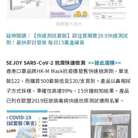
點擊圖片放大
延伸閱讀：【快速測試套裝】鄰住買開賣$9.9快速測試
劑！最快即日發貨 每日15萬盒補貨
SEJOY SARS-CoV-2 抗原快速檢測
>>按此選購<<
香港口罩品牌HK-M Mask抗疫價發售快速檢測劑，單支
裝$22，而購買500套裝低至$20/支買到。產品以鼻咽拭
子方式採樣，準確性高達99%，15分鐘就知結果。產品
已列在歐盟2019冠狀病毒病快速抗原測試通用名單。