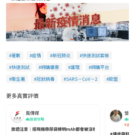
著數
疫情
新冠肺炎
快速測試套裝
快速測試
網購優惠
護理
網購平台
衞生署
冠狀病毒
SARS－CoV－2
歐盟
更多真實評價
風傳媒
營養教
旅遊攻略
生
香港
旅遊注意｜搭飛機帶尿袋標明mAh都會被沒收😱出發前切記檢查「1
#連皮帶籽都