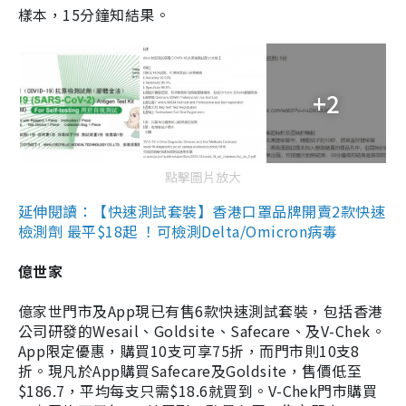
樣本，15分鐘知結果。
+2
點擊圖片放大
延伸閱讀：【快速測試套裝】香港口罩品牌開賣2款快速
檢測劑 最平$18起 ！可檢測Delta/Omicron病毒
億世家
億家世門市及App現已有售6款快速測試套裝，包括香港
公司研發的Wesail、Goldsite、Safecare、及V-Chek。
App限定優惠，購買10支可享75折，而門市則10支8
折。現凡於App購買Safecare及Goldsite，售價低至
$186.7，平均每支只需$18.6就買到。V-Chek門市購買