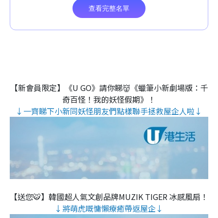
【新會員限定】《U GO》請你睇👹《蠟筆小新劇場版：千
奇百怪！我的妖怪假期》！
↓一齊睇下小新同妖怪朋友們點樣聯手拯救屋企人啦↓
【送您🐯】韓國超人氣文創品牌MUZIK TIGER 冰感風扇！
↓將萌虎嘅慵懶療癒帶返屋企↓