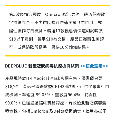
第5波疫情仍嚴峻，Omicron感染力強，確診個案數
字持續高企。不少市民購買快速測試「看門口」或
陽性後作每日檢測。精選13款優惠價快速測試套裝
$19以下買到，最平$10有交易！產品已獲衛生署認
可，或通過歐盟標準，最快10分鐘知結果。
DEEPBLUE 新型冠狀病毒抗原檢測試劑
>>按此選購<<
產品現時於HK Medical Mask官網有售，優惠價只要
$18/件。產品已獲得歐盟CE1434認證，可供民眾進行自
我檢測。準確度 99.03%、靈敏度96.4%、特異性
99.8%，已經通過臨床實驗認證，有效檢測新冠病毒變
種毒株，包括Omicron 及Delta變種病毒。使用鼻拭子