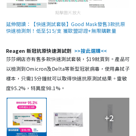
點擊圖片放大
延伸閱讀：【快速測試套裝】Good Mask發售3款抗原
快速檢測劑！低至$15/支 獲歐盟認證+無限購數量
Reagen 新冠抗原快速測試劑
>>按此選購<<
莎莎網店亦有售多款快速測試套裝，$19就買到。產品可
以檢測到Omicron及Delta等新型冠狀病毒，使用鼻拭子
樣本，只需15分鐘就可以取得快速抗原測試結果。靈敏
度95.2%，特異度98.1%。
+2