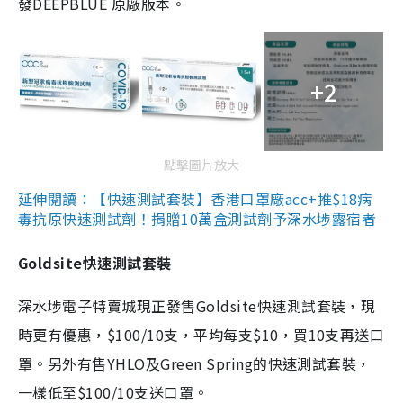
發DEEPBLUE 原廠版本。
+2
點擊圖片放大
延伸閱讀：【快速測試套裝】香港口罩廠acc+推$18病
毒抗原快速測試劑！捐贈10萬盒測試劑予深水埗露宿者
Goldsite快速測試套裝
深水埗電子特賣城現正發售Goldsite快速測試套裝，現
時更有優惠，$100/10支，平均每支$10，買10支再送口
罩。另外有售YHLO及Green Spring的快速測試套裝，
一樣低至$100/10支送口罩。