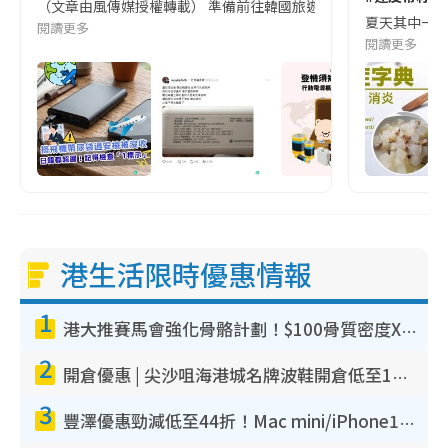
（文章由風傳媒授權轉載） 準備前往韓國旅遊的民眾，近期要特別留
夏天其中一種時
閱讀更多
閱讀更多
港生活限時優惠情報
1
港大推賽馬會強化骨骼計劃！$100骨質密度X光檢查 完成免費運動訓練送超市禮券！附參加資格
2
開倉優惠 | 尖沙咀海港城名牌波鞋開倉低至1折！On鞋$899起／Joy&Peace鞋履$98起
3
豐澤優惠勁減低至44折！Mac mini/iPhone17Pro大減價！廚房家電$220起