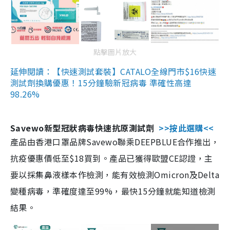
點擊圖片放大
延伸閱讀：【快速測試套裝】CATALO全線門市$16快速
測試劑換購優惠！15分鐘驗新冠病毒 準確性高達
98.26%
Savewo新型冠狀病毒快速抗原測試劑
>>按此選購<<
產品由香港口罩品牌Savewo聯乘DEEPBLUE合作推出，
抗疫優惠價低至$18買到。產品已獲得歐盟CE認證，主
要以採集鼻液樣本作檢測，能有效檢測Omicron及Delta
變種病毒，準確度達至99%，最快15分鐘就能知道檢測
結果。