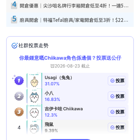
4
開倉優惠｜尖沙咀名牌行李箱開倉低至4折！一連5日 American Tourister/ace./Hallmark $200起！
5
廚具開倉｜特福Tefal廚具/家電開倉低至3折！$220起買平底鍋/炒鑊/湯煲！電飯煲/吸塵機/燙斗$418起