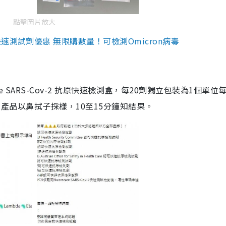
點擊圖片放大
測試劑優惠 無限購數量！可檢測Omicron病毒
are SARS-Cov-2 抗原快速檢測盒，每20劑獨立包裝為1個單位
5。產品以鼻拭子採樣，10至15分鐘知結果。