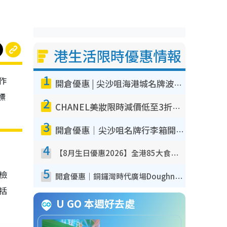
港生活限時優惠情報
1
作
開倉優惠 | 尖沙咀海港城名牌波鞋開倉低至1折！On鞋$899起／Joy&Peace鞋履$98起
標
2
CHANEL美妝限時減價低至3折！人氣粉底/唇膏/精華液低至$275！COCO香水都有平
3
開倉優惠｜尖沙咀名牌行李箱開倉低至4折！一連5日 American Tourister/ace./Hallmark $200起！
4
【8月生日優惠2026】全港85大食買玩著數攻略 自助餐/火鍋放題同行免費＋誠品/DONKI送現金券
5
我檢
開倉優惠｜銅鑼灣時代廣場Doughnut/Campo Marzio開倉低至1折！背囊、書包、手袋劈價$200起
包括
U GO 本週好去處