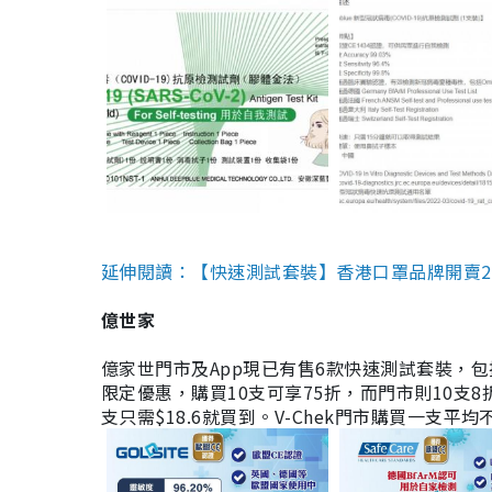
延伸閱讀：【快速測試套裝】香港口罩品牌開賣2款快速
億世家
億家世門市及App現已有售6款快速測試套裝，包括香港公司
限定優惠，購買10支可享75折，而門市則10支8折。現
支只需$18.6就買到。V-Chek門市購買一支平