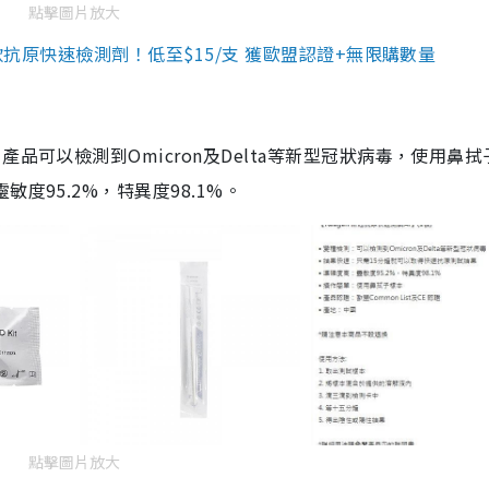
點擊圖片放大
3款抗原快速檢測劑！低至$15/支 獲歐盟認證+無限購數量
品可以檢測到Omicron及Delta等新型冠狀病毒，使用鼻拭
度95.2%，特異度98.1%。
點擊圖片放大