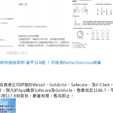
點擊圖片放大
檢測劑 最平$18起 ！可檢測Delta/Omicron病毒
研發的Wesail、Goldsite、Safecare、及V-Chek。
凡於App購買Safecare及Goldsite，售價低至$186.7
均不用$17.9就買到，數量有限，售完即止。