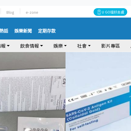
Blog
e-zone
U GO搵好去處
熱話
娛樂新聞
定期存款
情報
飲食情報
娛樂
社會
影片專區