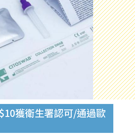
$10獲衛生署認可/通過歐