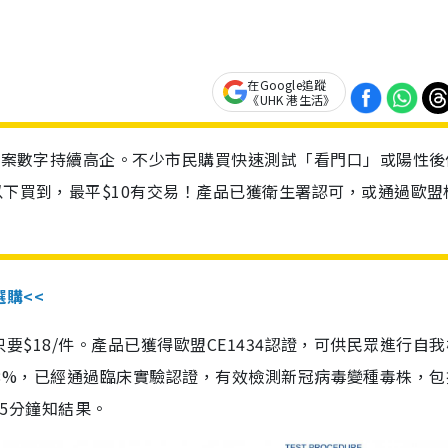
在Google追蹤
《UHK 港生活》
診個案數字持續高企。不少市民購買快速測試「看門口」或陽性後
以下買到，最平$10有交易！產品已獲衛生署認可，或通過歐盟
選購<<
惠價只要$18/件。產品已獲得歐盟CE1434認證，可供民眾進行自
性99.8%，已經通過臨床實驗認證，有效檢測新冠病毒變種毒株，
，15分鐘知結果。