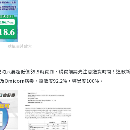
點擊圖片放大
劑，現時只要超低價$9.9就買到，購買前請先注意送貨時間！這款
Omicorn病毒，靈敏度92.2%，特異度100%。