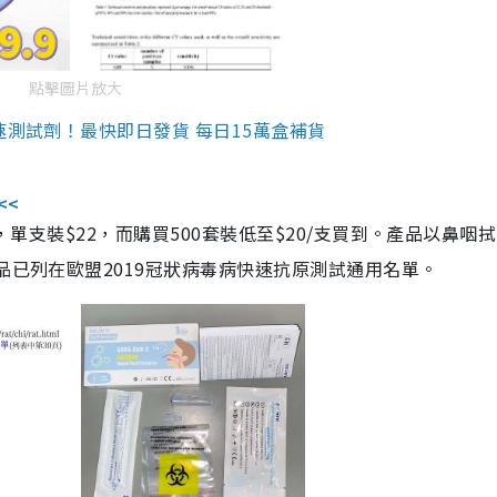
點擊圖片放大
速測試劑！最快即日發貨 每日15萬盒補貨
<<
，單支裝$22，而購買500套裝低至$20/支買到。產品以鼻咽
品已列在歐盟2019冠狀病毒病快速抗原測試通用名單。