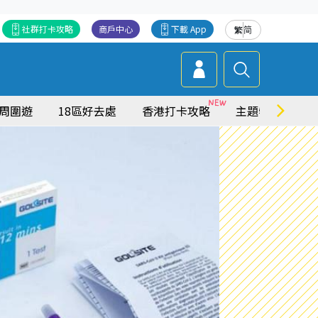
社群打卡攻略
商戶中心
下載 App
繁
简
周圍遊
18區好去處
香港打卡攻略
主題特集