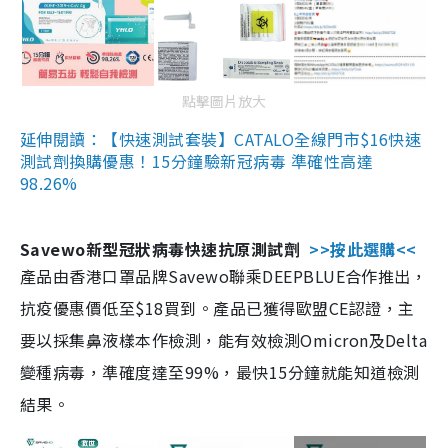
點擊圖片放大
延伸閱讀：【快速測試套裝】CATALO全線門市$16快速
測試劑換購優惠！15分鐘驗新冠病毒 準確性高達
98.26%
Savewo新型冠狀病毒快速抗原測試劑
>>按此選購<<
產品由香港口罩品牌Savewo聯乘DEEPBLUE合作推出，
抗疫優惠價低至$18買到。產品已獲得歐盟CE認證，主
要以採集鼻液樣本作檢測，能有效檢測Omicron及Delta
變種病毒，準確度達至99%，最快15分鐘就能知道檢測
結果。