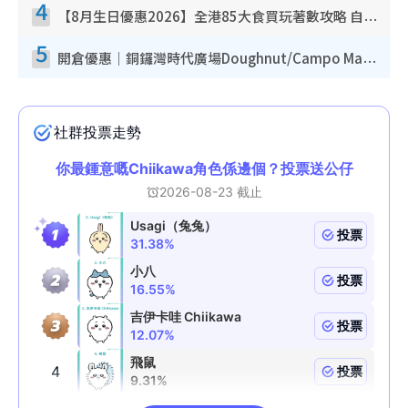
4
【8月生日優惠2026】全港85大食買玩著數攻略 自助餐/火鍋放題同行免費＋誠品/DONKI送現金券
5
開倉優惠｜銅鑼灣時代廣場Doughnut/Campo Marzio開倉低至1折！背囊、書包、手袋劈價$200起