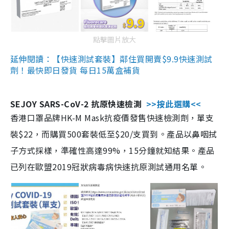
點擊圖片放大
延伸閱讀：【快速測試套裝】鄰住買開賣$9.9快速測試
劑！最快即日發貨 每日15萬盒補貨
SEJOY SARS-CoV-2 抗原快速檢測
>>按此選購<<
香港口罩品牌HK-M Mask抗疫價發售快速檢測劑，單支
裝$22，而購買500套裝低至$20/支買到。產品以鼻咽拭
子方式採樣，準確性高達99%，15分鐘就知結果。產品
已列在歐盟2019冠狀病毒病快速抗原測試通用名單。