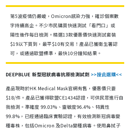
第5波疫情仍嚴峻，Omicron感染力強，確診個案數
字持續高企。不少市民購買快速測試「看門口」或
陽性後作每日檢測。精選13款優惠價快速測試套裝
$19以下買到，最平$10有交易！產品已獲衛生署認
可，或通過歐盟標準，最快10分鐘知結果。
DEEPBLUE 新型冠狀病毒抗原檢測試劑
>>按此選購<<
產品現時於HK Medical Mask官網有售，優惠價只要
$18/件。產品已獲得歐盟CE1434認證，可供民眾進行自
我檢測。準確度 99.03%、靈敏度96.4%、特異性
99.8%，已經通過臨床實驗認證，有效檢測新冠病毒變
種毒株，包括Omicron 及Delta變種病毒。使用鼻拭子