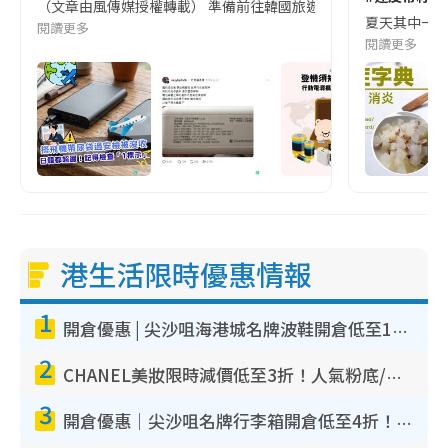
（文章由風傳媒授權轉載） 準備前往韓國旅遊的民眾，近期要特別留
夏天其中一種時
閱讀更多
閱讀更多
港生活限時優惠情報
1
開倉優惠 | 尖沙咀海港城名牌波鞋開倉低至1折！On鞋$899起／Joy&Peace鞋履$98起
2
CHANEL美妝限時減價低至3折！人氣粉底/唇膏/精華液低至$275！COCO香水都有平
3
開倉優惠｜尖沙咀名牌行李箱開倉低至4折！一連5日 American Tourister/ace./Hallmark $200起！