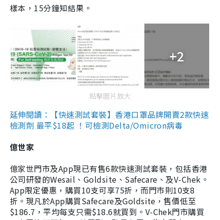
樣本，15分鐘知結果。
+2
點擊圖片放大
延伸閱讀：【快速測試套裝】香港口罩品牌開賣2款快速
檢測劑 最平$18起 ！可檢測Delta/Omicron病毒
億世家
億家世門市及App現已有售6款快速測試套裝，包括香港
公司研發的Wesail、Goldsite、Safecare、及V-Chek。
App限定優惠，購買10支可享75折，而門市則10支8
折。現凡於App購買Safecare及Goldsite，售價低至
$186.7，平均每支只需$18.6就買到。V-Chek門市購買