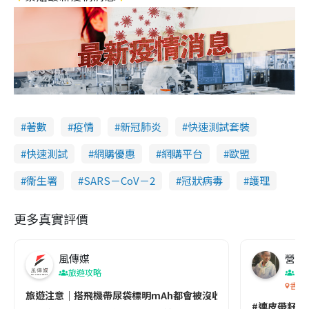
著數
疫情
新冠肺炎
快速測試套裝
快速測試
網購優惠
網購平台
歐盟
衞生署
SARS－CoV－2
冠狀病毒
護理
更多真實評價
風傳媒
營養教
旅遊攻略
生
香港
旅遊注意｜搭飛機帶尿袋標明mAh都會被沒收😱出發前切記檢查「1
#連皮帶籽都