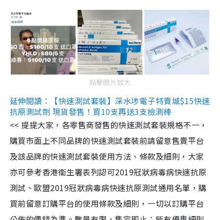
點擊圖片放大
延伸閱讀：【快速測試套裝】深水埗電子特賣城$15快速
抗原測試劑 現貨發售！買10支再送3支檢測棒
<< 提提大家，各零售商發售的快速測試套裝規格不一，
購買市面上不同品牌的快速測試套裝前請留意售賣平台
及該品牌的快速測試套裝使用方法、條款及細則，大家
亦可參考香港衞生署表列認可2019冠狀病毒病快速抗原
測試、歐盟2019冠狀病毒病快速抗原測試通用名單，購
買前留意訂購平台的使用條款及細則，一切以訂購平台
公佈的價錢為準。數量有限，售完即止；所有優惠細則