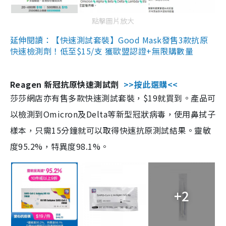
點擊圖片放大
延伸閱讀：【快速測試套裝】Good Mask發售3款抗原
快速檢測劑！低至$15/支 獲歐盟認證+無限購數量
Reagen 新冠抗原快速測試劑
>>按此選購<<
莎莎網店亦有售多款快速測試套裝，$19就買到。產品可
以檢測到Omicron及Delta等新型冠狀病毒，使用鼻拭子
樣本，只需15分鐘就可以取得快速抗原測試結果。靈敏
度95.2%，特異度98.1%。
+2