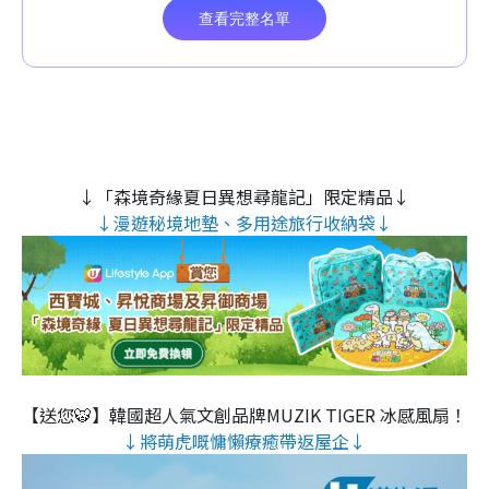
↓「森境奇緣夏日異想尋龍記」限定精品↓
↓漫遊秘境地墊、多用途旅行收納袋↓
【送您🐯】韓國超人氣文創品牌MUZIK TIGER 冰感風扇！
↓將萌虎嘅慵懶療癒帶返屋企↓