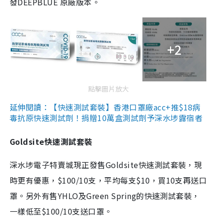
發DEEPBLUE 原廠版本。
+2
點擊圖片放大
延伸閱讀：【快速測試套裝】香港口罩廠acc+推$18病
毒抗原快速測試劑！捐贈10萬盒測試劑予深水埗露宿者
Goldsite快速測試套裝
深水埗電子特賣城現正發售Goldsite快速測試套裝，現
時更有優惠，$100/10支，平均每支$10，買10支再送口
罩。另外有售YHLO及Green Spring的快速測試套裝，
一樣低至$100/10支送口罩。