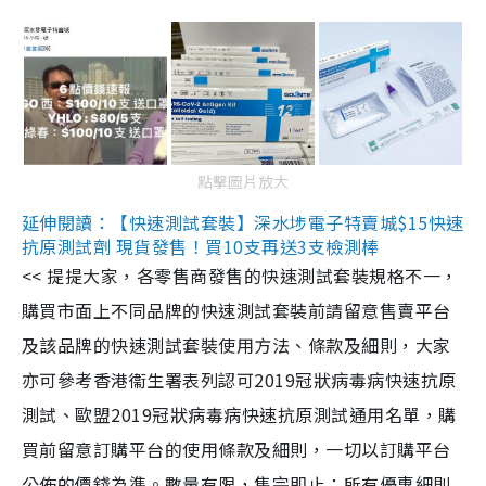
點擊圖片放大
延伸閱讀：【快速測試套裝】深水埗電子特賣城$15快速
抗原測試劑 現貨發售！買10支再送3支檢測棒
<< 提提大家，各零售商發售的快速測試套裝規格不一，
購買市面上不同品牌的快速測試套裝前請留意售賣平台
及該品牌的快速測試套裝使用方法、條款及細則，大家
亦可參考香港衞生署表列認可2019冠狀病毒病快速抗原
測試、歐盟2019冠狀病毒病快速抗原測試通用名單，購
買前留意訂購平台的使用條款及細則，一切以訂購平台
公佈的價錢為準。數量有限，售完即止；所有優惠細則