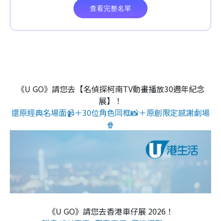
《U GO》請您去【名偵探柯南TV動畫播放30週年紀念
展】！
還原經典名場面📹＋30位角色同框📸＋原創限定感謝劇場
🍿
《U GO》請您去香港車仔展 2026！