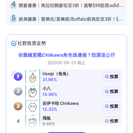
4
開倉優惠｜馬拉松開倉低至3折！直擊$99起買adidas／New Balance／Puma鞋款 STANLEY保溫杯劈價至$119起
5
廚具優惠｜普樂氏/意美廚/Buffalo廚具低至3折！$89起買煎鍋／炒鑊／個人鍋 同場小家電激減至$99起