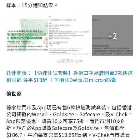
樣本，15分鐘知結果。
+2
點擊圖片放大
延伸閱讀：【快速測試套裝】香港口罩品牌開賣2款快速
檢測劑 最平$18起 ！可檢測Delta/Omicron病毒
億世家
億家世門市及App現已有售6款快速測試套裝，包括香港
公司研發的Wesail、Goldsite、Safecare、及V-Chek。
App限定優惠，購買10支可享75折，而門市則10支8
折。現凡於App購買Safecare及Goldsite，售價低至
$186.7，平均每支只需$18.6就買到。V-Chek門市購買