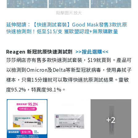
點擊圖片放大
延伸閱讀：【快速測試套裝】Good Mask發售3款抗原
快速檢測劑！低至$15/支 獲歐盟認證+無限購數量
Reagen 新冠抗原快速測試劑
>>按此選購<<
莎莎網店亦有售多款快速測試套裝，$19就買到。產品可
以檢測到Omicron及Delta等新型冠狀病毒，使用鼻拭子
樣本，只需15分鐘就可以取得快速抗原測試結果。靈敏
度95.2%，特異度98.1%。
+2