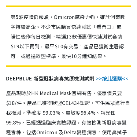
第5波疫情仍嚴峻，Omicron感染力強，確診個案數
字持續高企。不少市民購買快速測試「看門口」或
陽性後作每日檢測。精選13款優惠價快速測試套裝
$19以下買到，最平$10有交易！產品已獲衛生署認
可，或通過歐盟標準，最快10分鐘知結果。
DEEPBLUE 新型冠狀病毒抗原檢測試劑
>>按此選購<<
產品現時於HK Medical Mask官網有售，優惠價只要
$18/件。產品已獲得歐盟CE1434認證，可供民眾進行自
我檢測。準確度 99.03%、靈敏度96.4%、特異性
99.8%，已經通過臨床實驗認證，有效檢測新冠病毒變
種毒株，包括Omicron 及Delta變種病毒。使用鼻拭子