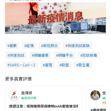
著數
疫情
新冠肺炎
快速測試套裝
快速測試
網購優惠
網購平台
冠狀病毒
SARS－CoV－2
護理
歐盟
衞生署
更多真實評價
風傳媒
營養教
旅遊攻略
生
香港
旅遊注意｜搭飛機帶尿袋標明mAh都會被沒收😱出發前切記檢查「1
#連皮帶籽都