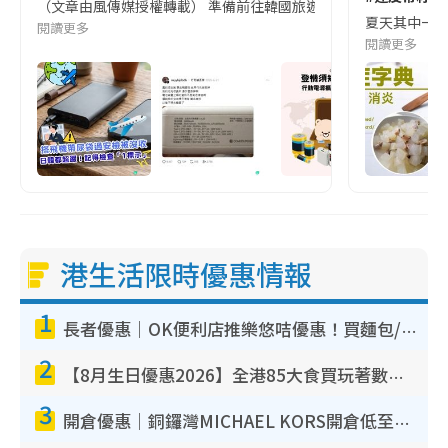
（文章由風傳媒授權轉載） 準備前往韓國旅遊的民眾，近期要特別留
夏天其中一種時
閱讀更多
閱讀更多
港生活限時優惠情報
1
長者優惠｜OK便利店推樂悠咭優惠！買麵包/牛奶/保健品拍卡即減
2
【8月生日優惠2026】全港85大食買玩著數攻略 自助餐/火鍋放題同行免費＋誠品/DONKI送現金券
3
開倉優惠｜銅鑼灣MICHAEL KORS開倉低至17折！直擊$500起買手袋/銀包/鞋款 必買經典Jet Set系列