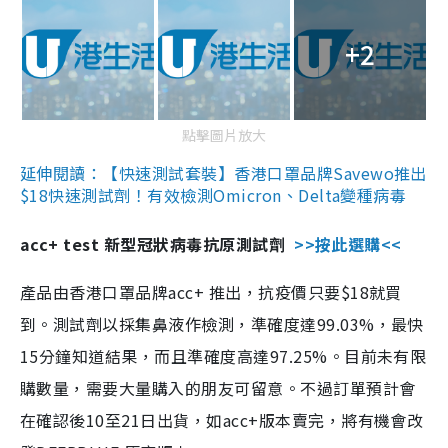
+2
點擊圖片放大
延伸閱讀：【快速測試套裝】香港口罩品牌Savewo推出
$18快速測試劑！有效檢測Omicron、Delta變種病毒
acc+ test 新型冠狀病毒抗原測試劑
>>按此選購<<
產品由香港口罩品牌acc+ 推出，抗疫價只要$18就買
到。測試劑以採集鼻液作檢測，準確度達99.03%，最快
15分鐘知道結果，而且準確度高達97.25%。目前未有限
購數量，需要大量購入的朋友可留意。不過訂單預計會
在確認後10至21日出貨，如acc+版本賣完，將有機會改