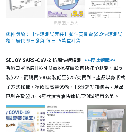
點擊圖片放大
延伸閱讀：【快速測試套裝】鄰住買開賣$9.9快速測試
劑！最快即日發貨 每日15萬盒補貨
SEJOY SARS-CoV-2 抗原快速檢測
>>按此選購<<
香港口罩品牌HK-M Mask抗疫價發售快速檢測劑，單支
裝$22，而購買500套裝低至$20/支買到。產品以鼻咽拭
子方式採樣，準確性高達99%，15分鐘就知結果。產品
已列在歐盟2019冠狀病毒病快速抗原測試通用名單。