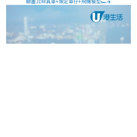
睇盡JDM真車+限定車仔+飛機模型🏎️✈️