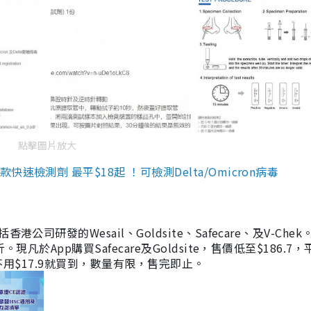
點擊圖片放大
檢測劑 最平$18起 ！可檢測Delta/Omicron病毒
研發的Wesail、Goldsite、Safecare、及V-Chek。
凡於App購買Safecare及Goldsite，售價低至$186.7
均不用$17.9就買到，數量有限，售完即止。