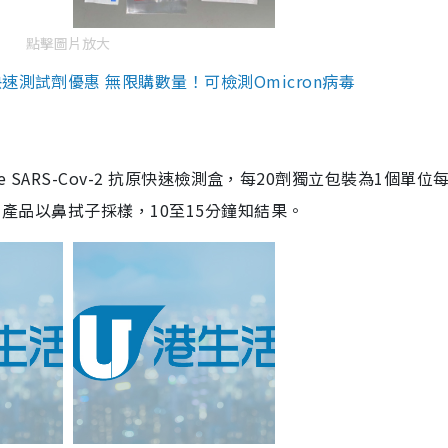
點擊圖片放大
測試劑優惠 無限購數量！可檢測Omicron病毒
are SARS-Cov-2 抗原快速檢測盒，每20劑獨立包裝為1個單位
5。產品以鼻拭子採樣，10至15分鐘知結果。