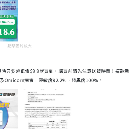
點擊圖片放大
劑，現時只要超低價$9.9就買到，購買前請先注意送貨時間！這款
Omicorn病毒，靈敏度92.2%，特異度100%。