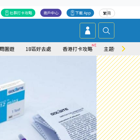
社群打卡攻略
商戶中心
下載 App
繁
简
周圍遊
18區好去處
香港打卡攻略
主題特集