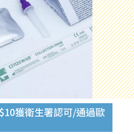
$10獲衛生署認可/通過歐