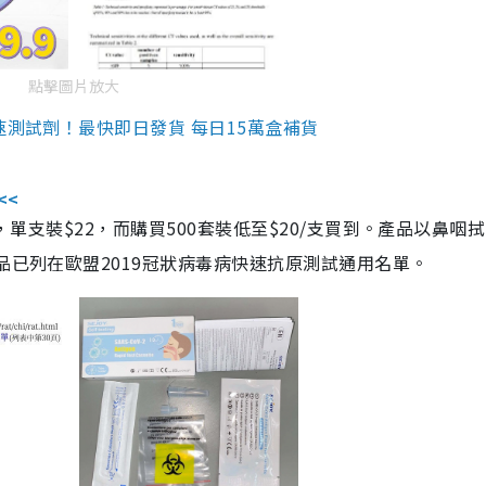
點擊圖片放大
速測試劑！最快即日發貨 每日15萬盒補貨
<<
，單支裝$22，而購買500套裝低至$20/支買到。產品以鼻咽
品已列在歐盟2019冠狀病毒病快速抗原測試通用名單。