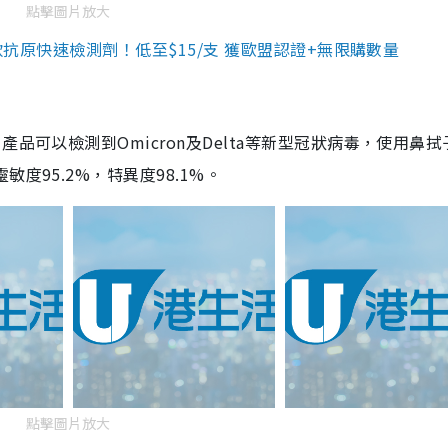
點擊圖片放大
3款抗原快速檢測劑！低至$15/支 獲歐盟認證+無限購數量
品可以檢測到Omicron及Delta等新型冠狀病毒，使用鼻拭
度95.2%，特異度98.1%。
點擊圖片放大