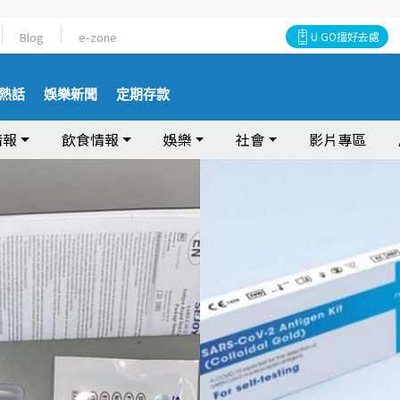
Blog
e-zone
U GO搵好去處
熱話
娛樂新聞
定期存款
情報
飲食情報
娛樂
社會
影片專區