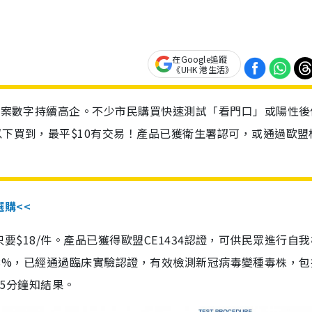
在Google追蹤
《UHK 港生活》
診個案數字持續高企。不少市民購買快速測試「看門口」或陽性後
以下買到，最平$10有交易！產品已獲衛生署認可，或通過歐盟
選購<<
惠價只要$18/件。產品已獲得歐盟CE1434認證，可供民眾進行自
性99.8%，已經通過臨床實驗認證，有效檢測新冠病毒變種毒株，
，15分鐘知結果。