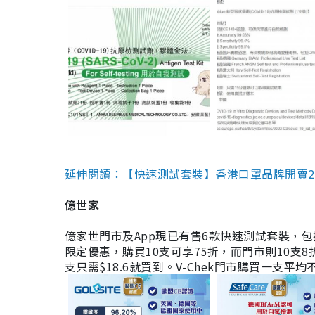
延伸閱讀：【快速測試套裝】香港口罩品牌開賣2款快速
億世家
億家世門市及App現已有售6款快速測試套裝，包括香港公司
限定優惠，購買10支可享75折，而門市則10支8折。現
支只需$18.6就買到。V-Chek門市購買一支平