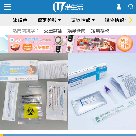
演唱會
優惠著數
玩樂情報
購物情報
熱門關鍵字：
公屋熱話
娛樂新聞
定期存款