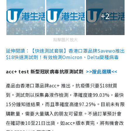
+2
點擊圖片放大
延伸閱讀：【快速測試套裝】香港口罩品牌Savewo推出
$18快速測試劑！有效檢測Omicron、Delta變種病毒
acc+ test 新型冠狀病毒抗原測試劑
>>按此選購<<
產品由香港口罩品牌acc+ 推出，抗疫價只要$18就買
到。測試劑以採集鼻液作檢測，準確度達99.03%，最快
15分鐘知道結果，而且準確度高達97.25%。目前未有限
購數量，需要大量購入的朋友可留意。不過訂單預計會
在確認後10至21日出貨，如acc+版本賣完，將有機會改