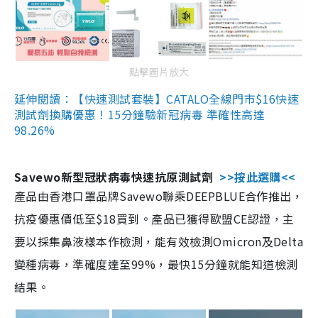
點擊圖片放大
延伸閱讀：【快速測試套裝】CATALO全線門市$16快速
測試劑換購優惠！15分鐘驗新冠病毒 準確性高達
98.26%
Savewo新型冠狀病毒快速抗原測試劑
>>按此選購<<
產品由香港口罩品牌Savewo聯乘DEEPBLUE合作推出，
抗疫優惠價低至$18買到。產品已獲得歐盟CE認證，主
要以採集鼻液樣本作檢測，能有效檢測Omicron及Delta
變種病毒，準確度達至99%，最快15分鐘就能知道檢測
結果。