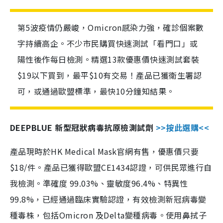
第5波疫情仍嚴峻，Omicron感染力強，確診個案數
字持續高企。不少市民購買快速測試「看門口」或
陽性後作每日檢測。精選13款優惠價快速測試套裝
$19以下買到，最平$10有交易！產品已獲衛生署認
可，或通過歐盟標準，最快10分鐘知結果。
DEEPBLUE 新型冠狀病毒抗原檢測試劑
>>按此選購<<
產品現時於HK Medical Mask官網有售，優惠價只要
$18/件。產品已獲得歐盟CE1434認證，可供民眾進行自
我檢測。準確度 99.03%、靈敏度96.4%、特異性
99.8%，已經通過臨床實驗認證，有效檢測新冠病毒變
種毒株，包括Omicron 及Delta變種病毒。使用鼻拭子