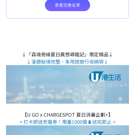
↓「森境奇緣夏日異想尋龍記」限定精品↓
↓漫遊秘境地墊、多用途旅行收納袋↓
【U GO x CHARGESPOT 夏日消暑企劃⚡】
> 打卡即送充電券！限量1000張🔋送完即止 <