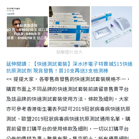
點擊圖片放大
延伸閱讀：【快速測試套裝】深水埗電子特賣城$15快速
抗原測試劑 現貨發售！買10支再送3支檢測棒
<< 提提大家，各零售商發售的快速測試套裝規格不一，
購買市面上不同品牌的快速測試套裝前請留意售賣平台
及該品牌的快速測試套裝使用方法、條款及細則，大家
亦可參考香港衞生署表列認可2019冠狀病毒病快速抗原
測試、歐盟2019冠狀病毒病快速抗原測試通用名單，購
買前留意訂購平台的使用條款及細則，一切以訂購平台
公佈的價錢為準。數量有限，售完即止；所有優惠細則