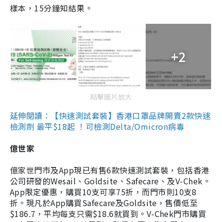
樣本，15分鐘知結果。
+2
點擊圖片放大
延伸閱讀：【快速測試套裝】香港口罩品牌開賣2款快速
檢測劑 最平$18起 ！可檢測Delta/Omicron病毒
億世家
億家世門市及App現已有售6款快速測試套裝，包括香港
公司研發的Wesail、Goldsite、Safecare、及V-Chek。
App限定優惠，購買10支可享75折，而門市則10支8
折。現凡於App購買Safecare及Goldsite，售價低至
$186.7，平均每支只需$18.6就買到。V-Chek門市購買