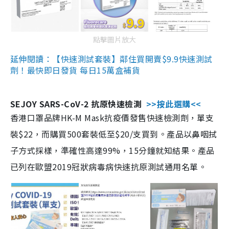
點擊圖片放大
延伸閱讀：【快速測試套裝】鄰住買開賣$9.9快速測試
劑！最快即日發貨 每日15萬盒補貨
SEJOY SARS-CoV-2 抗原快速檢測
>>按此選購<<
香港口罩品牌HK-M Mask抗疫價發售快速檢測劑，單支
裝$22，而購買500套裝低至$20/支買到。產品以鼻咽拭
子方式採樣，準確性高達99%，15分鐘就知結果。產品
已列在歐盟2019冠狀病毒病快速抗原測試通用名單。