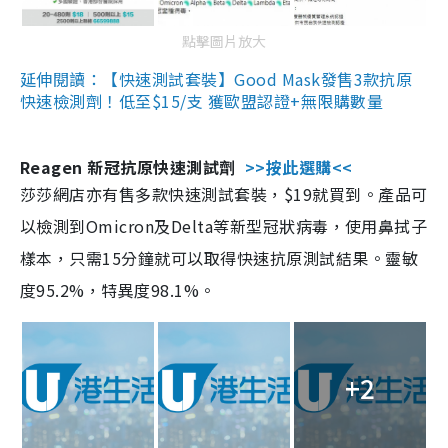
點擊圖片放大
延伸閱讀：【快速測試套裝】Good Mask發售3款抗原
快速檢測劑！低至$15/支 獲歐盟認證+無限購數量
Reagen 新冠抗原快速測試劑
>>按此選購<<
莎莎網店亦有售多款快速測試套裝，$19就買到。產品可
以檢測到Omicron及Delta等新型冠狀病毒，使用鼻拭子
樣本，只需15分鐘就可以取得快速抗原測試結果。靈敏
度95.2%，特異度98.1%。
+2