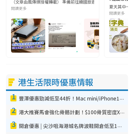
（文章由風傳媒授權轉載） 準備前往韓國旅遊的民眾，近期要特別留
夏天其中一種時
閱讀更多
閱讀更多
港生活限時優惠情報
1
豐澤優惠勁減低至44折！Mac mini/iPhone17Pro大減價！廚房家電$220起
2
港大推賽馬會強化骨骼計劃！$100骨質密度X光檢查 完成免費運動訓練送超市禮券！附參加資格
3
開倉優惠 | 尖沙咀海港城名牌波鞋開倉低至1折！On鞋$899起／Joy&Peace鞋履$98起