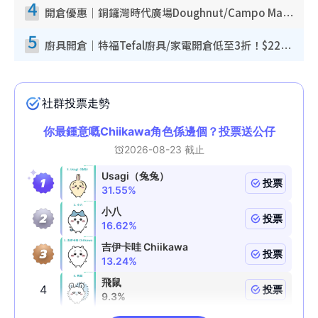
4
開倉優惠｜銅鑼灣時代廣場Doughnut/Campo Marzio開倉低至1折！背囊、書包、手袋劈價$200起
5
廚具開倉｜特福Tefal廚具/家電開倉低至3折！$220起買平底鍋/炒鑊/湯煲！電飯煲/吸塵機/燙斗$418起