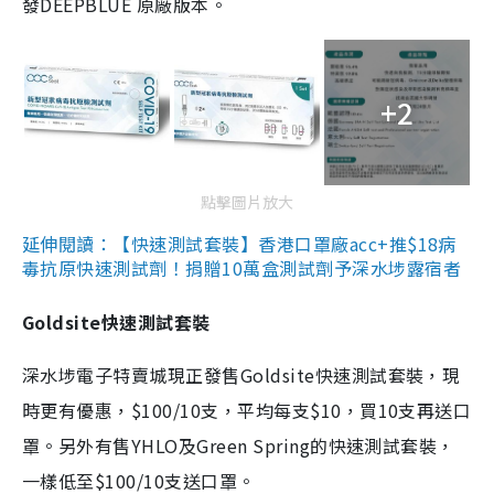
發DEEPBLUE 原廠版本。
+2
點擊圖片放大
延伸閱讀：【快速測試套裝】香港口罩廠acc+推$18病
毒抗原快速測試劑！捐贈10萬盒測試劑予深水埗露宿者
Goldsite快速測試套裝
深水埗電子特賣城現正發售Goldsite快速測試套裝，現
時更有優惠，$100/10支，平均每支$10，買10支再送口
罩。另外有售YHLO及Green Spring的快速測試套裝，
一樣低至$100/10支送口罩。