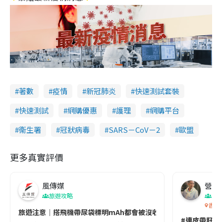
著數
疫情
新冠肺炎
快速測試套裝
快速測試
網購優惠
護理
網購平台
衞生署
冠狀病毒
SARS－CoV－2
歐盟
更多真實評價
風傳媒
營養教
旅遊攻略
生
香港
旅遊注意｜搭飛機帶尿袋標明mAh都會被沒收😱出發前切記檢查「1
#連皮帶籽都