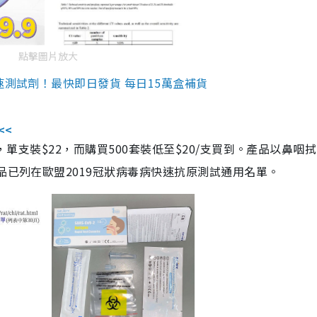
點擊圖片放大
速測試劑！最快即日發貨 每日15萬盒補貨
<<
，單支裝$22，而購買500套裝低至$20/支買到。產品以鼻咽
品已列在歐盟2019冠狀病毒病快速抗原測試通用名單。