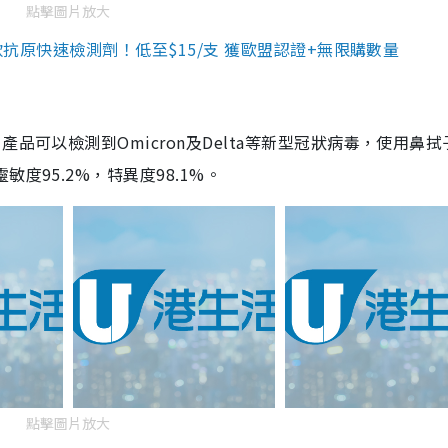
點擊圖片放大
3款抗原快速檢測劑！低至$15/支 獲歐盟認證+無限購數量
品可以檢測到Omicron及Delta等新型冠狀病毒，使用鼻拭
度95.2%，特異度98.1%。
點擊圖片放大