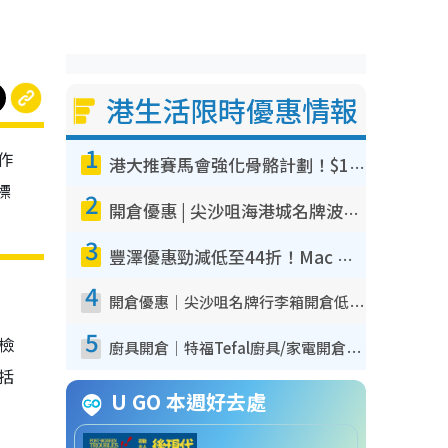
港生活限時優惠情報
1
作
港大推賽馬會強化骨骼計劃！$100骨質密度X光檢查 完成免費運動訓練送超市禮券！附參加資格
標
2
開倉優惠 | 尖沙咀海港城名牌波鞋開倉低至1折！On鞋$899起／Joy&Peace鞋履$98起
3
豐澤優惠勁減低至44折！Mac mini/iPhone17Pro大減價！廚房家電$220起
4
開倉優惠｜尖沙咀名牌行李箱開倉低至4折！一連5日 American Tourister/ace./Hallmark $200起！
5
我檢
廚具開倉｜特福Tefal廚具/家電開倉低至3折！$220起買平底鍋/炒鑊/湯煲！電飯煲/吸塵機/燙斗$418起
包括
U GO 本週好去處