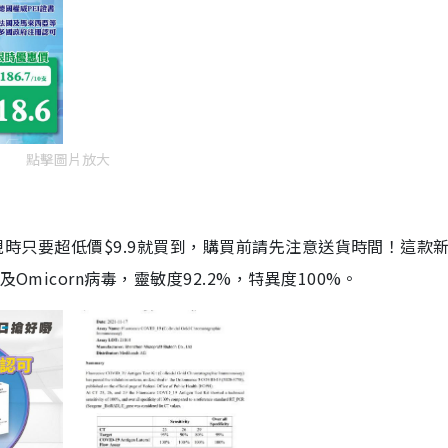
點擊圖片放大
劑，現時只要超低價$9.9就買到，購買前請先注意送貨時間！這款
Omicorn病毒，靈敏度92.2%，特異度100%。