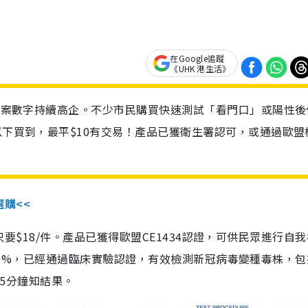
在Google追蹤
《UHK 港生活》
診個案數字持續高企。不少市民購買快速測試「看門口」或陽性後
以下買到，最平$10有交易！產品已獲衛生署認可，或通過歐盟
選購<<
惠價只要$18/件。產品已獲得歐盟CE1434認證，可供民眾進行自
性99.8%，已經通過臨床實驗認證，有效檢測新冠病毒變種毒株，
，15分鐘知結果。