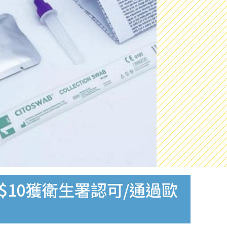
$10獲衛生署認可/通過歐