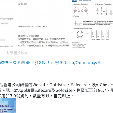
點擊圖片放大
檢測劑 最平$18起 ！可檢測Delta/Omicron病毒
研發的Wesail、Goldsite、Safecare、及V-Chek。
凡於App購買Safecare及Goldsite，售價低至$186.7
均不用$17.9就買到，數量有限，售完即止。