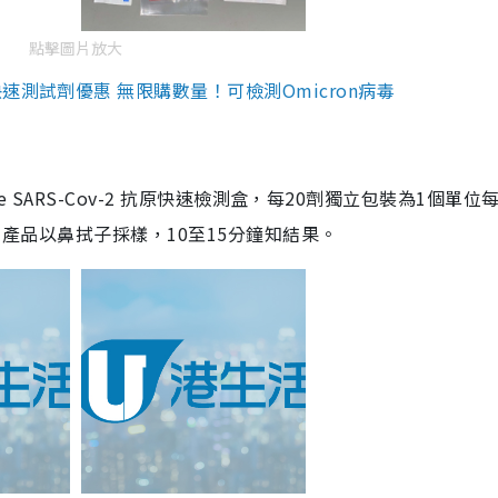
點擊圖片放大
測試劑優惠 無限購數量！可檢測Omicron病毒
are SARS-Cov-2 抗原快速檢測盒，每20劑獨立包裝為1個單位
5。產品以鼻拭子採樣，10至15分鐘知結果。