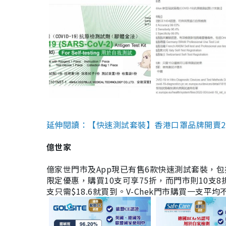
延伸閱讀：【快速測試套裝】香港口罩品牌開賣2款快速
億世家
億家世門市及App現已有售6款快速測試套裝，包括香港公司
限定優惠，購買10支可享75折，而門市則10支8折。現
支只需$18.6就買到。V-Chek門市購買一支平