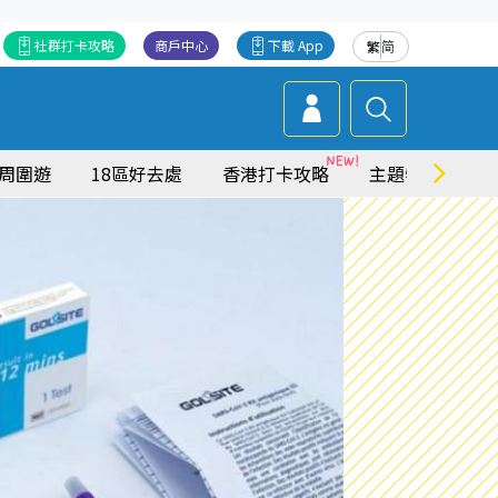
社群打卡攻略
商戶中心
下載 App
繁
简
周圍遊
18區好去處
香港打卡攻略
主題特集