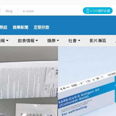
Blog
e-zone
U GO搵好去處
熱話
娛樂新聞
定期存款
情報
飲食情報
娛樂
社會
影片專區