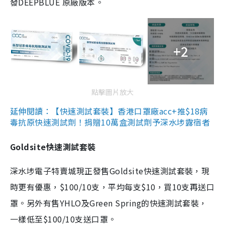
發DEEPBLUE 原廠版本。
+2
點擊圖片放大
延伸閱讀：【快速測試套裝】香港口罩廠acc+推$18病
毒抗原快速測試劑！捐贈10萬盒測試劑予深水埗露宿者
Goldsite快速測試套裝
深水埗電子特賣城現正發售Goldsite快速測試套裝，現
時更有優惠，$100/10支，平均每支$10，買10支再送口
罩。另外有售YHLO及Green Spring的快速測試套裝，
一樣低至$100/10支送口罩。