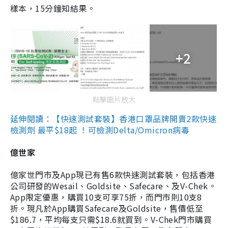
樣本，15分鐘知結果。
+2
點擊圖片放大
延伸閱讀：【快速測試套裝】香港口罩品牌開賣2款快速
檢測劑 最平$18起 ！可檢測Delta/Omicron病毒
億世家
億家世門市及App現已有售6款快速測試套裝，包括香港
公司研發的Wesail、Goldsite、Safecare、及V-Chek。
App限定優惠，購買10支可享75折，而門市則10支8
折。現凡於App購買Safecare及Goldsite，售價低至
$186.7，平均每支只需$18.6就買到。V-Chek門市購買