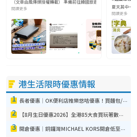
（文章由風傳媒授權轉載） 準備前往韓國旅遊的民眾，近期要特別留
夏天其中一種時
閱讀更多
閱讀更多
港生活限時優惠情報
1
長者優惠｜OK便利店推樂悠咭優惠！買麵包/牛奶/保健品拍卡即減
2
【8月生日優惠2026】全港85大食買玩著數攻略 自助餐/火鍋放題同行免費＋誠品/DONKI送現金券
3
開倉優惠｜銅鑼灣MICHAEL KORS開倉低至17折！直擊$500起買手袋/銀包/鞋款 必買經典Jet Set系列