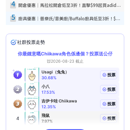
4
開倉優惠｜馬拉松開倉低至3折！直擊$99起買adidas／New Balance／Puma鞋款 STANLEY保溫杯劈價至$119起
5
廚具優惠｜普樂氏/意美廚/Buffalo廚具低至3折！$89起買煎鍋／炒鑊／個人鍋 同場小家電激減至$99起