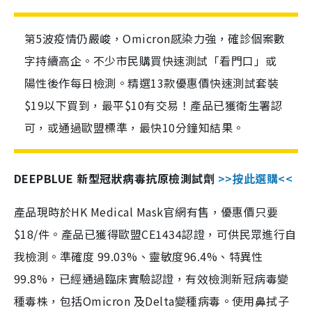
第5波疫情仍嚴峻，Omicron感染力強，確診個案數
字持續高企。不少市民購買快速測試「看門口」或
陽性後作每日檢測。精選13款優惠價快速測試套裝
$19以下買到，最平$10有交易！產品已獲衛生署認
可，或通過歐盟標準，最快10分鐘知結果。
DEEPBLUE 新型冠狀病毒抗原檢測試劑
>>按此選購<<
產品現時於HK Medical Mask官網有售，優惠價只要
$18/件。產品已獲得歐盟CE1434認證，可供民眾進行自
我檢測。準確度 99.03%、靈敏度96.4%、特異性
99.8%，已經通過臨床實驗認證，有效檢測新冠病毒變
種毒株，包括Omicron 及Delta變種病毒。使用鼻拭子