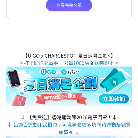
【U GO x CHARGESPOT 夏日消暑企劃⚡】
> 打卡即送充電券！限量1000張🔋送完即止 <
↓ 【免費送】香港運動節2026電子門票！↓
↓ 設過百運動用品攤位 / 可現場體驗多項新穎運動及觀賞
賽事🔥 ↓