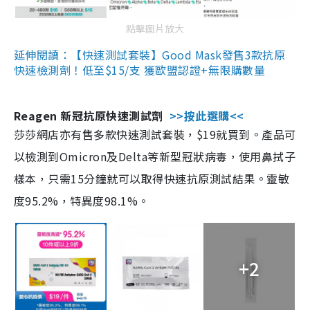
點擊圖片放大
延伸閱讀：【快速測試套裝】Good Mask發售3款抗原
快速檢測劑！低至$15/支 獲歐盟認證+無限購數量
Reagen 新冠抗原快速測試劑
>>按此選購<<
莎莎網店亦有售多款快速測試套裝，$19就買到。產品可
以檢測到Omicron及Delta等新型冠狀病毒，使用鼻拭子
樣本，只需15分鐘就可以取得快速抗原測試結果。靈敏
度95.2%，特異度98.1%。
+2