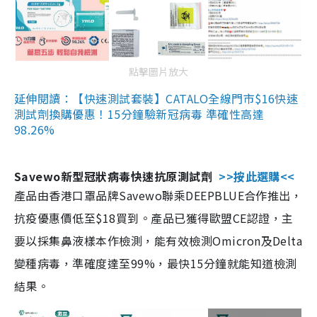
點擊圖片放大
延伸閱讀：【快速測試套裝】CATALO全線門市$16快速
測試劑換購優惠！15分鐘驗新冠病毒 準確性高達
98.26%
Savewo新型冠狀病毒快速抗原測試劑
>>按此選購<<
產品由香港口罩品牌Savewo聯乘DEEPBLUE合作推出，
抗疫優惠價低至$18買到。產品已獲得歐盟CE認證，主
要以採集鼻液樣本作檢測，能有效檢測Omicron及Delta
變種病毒，準確度達至99%，最快15分鐘就能知道檢測
結果。