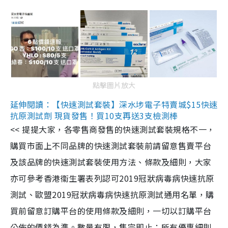
點擊圖片放大
延伸閱讀：【快速測試套裝】深水埗電子特賣城$15快速
抗原測試劑 現貨發售！買10支再送3支檢測棒
<< 提提大家，各零售商發售的快速測試套裝規格不一，
購買市面上不同品牌的快速測試套裝前請留意售賣平台
及該品牌的快速測試套裝使用方法、條款及細則，大家
亦可參考香港衞生署表列認可2019冠狀病毒病快速抗原
測試、歐盟2019冠狀病毒病快速抗原測試通用名單，購
買前留意訂購平台的使用條款及細則，一切以訂購平台
公佈的價錢為準。數量有限，售完即止；所有優惠細則