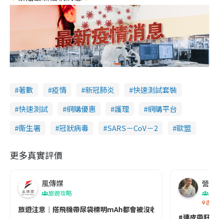
著數
疫情
新冠肺炎
快速測試套裝
快速測試
網購優惠
護理
網購平台
衞生署
冠狀病毒
SARS－CoV－2
歐盟
更多真實評價
風傳媒
營養教
旅遊攻略
生
香港
旅遊注意｜搭飛機帶尿袋標明mAh都會被沒收😱出發前切記檢查「1
#連皮帶籽都