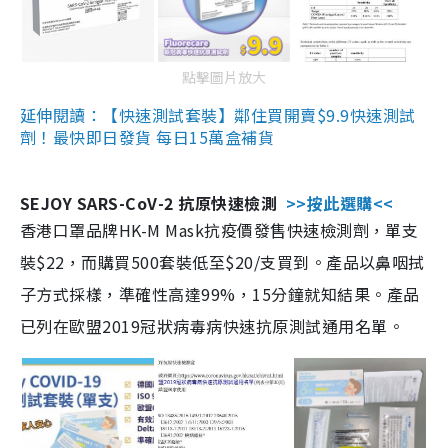
點擊圖片放大
延伸閱讀：【快速測試套裝】鄰住買開賣$9.9快速測試
劑！最快即日發貨 每日15萬盒補貨
SEJOY SARS-CoV-2 抗原快速檢測
>>按此選購<<
香港口罩品牌HK-M Mask抗疫價發售快速檢測劑，單支
裝$22，而購買500套裝低至$20/支買到。產品以鼻咽拭
子方式採樣，準確性高達99%，15分鐘就知結果。產品
已列在歐盟2019冠狀病毒病快速抗原測試通用名單。