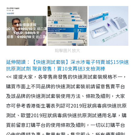
點擊圖片放大
延伸閱讀：【快速測試套裝】深水埗電子特賣城$15快速
抗原測試劑 現貨發售！買10支再送3支檢測棒
<< 提提大家，各零售商發售的快速測試套裝規格不一，
購買市面上不同品牌的快速測試套裝前請留意售賣平台
及該品牌的快速測試套裝使用方法、條款及細則，大家
亦可參考香港衞生署表列認可2019冠狀病毒病快速抗原
測試、歐盟2019冠狀病毒病快速抗原測試通用名單，購
買前留意訂購平台的使用條款及細則，一切以訂購平台
公佈的價錢為準。數量有限，售完即止；所有優惠細則