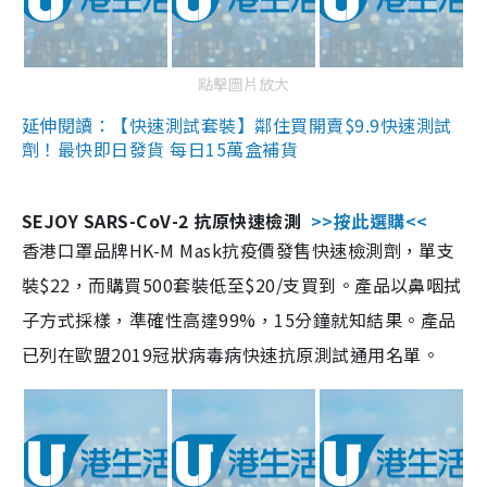
點擊圖片放大
延伸閱讀：【快速測試套裝】鄰住買開賣$9.9快速測試
劑！最快即日發貨 每日15萬盒補貨
SEJOY SARS-CoV-2 抗原快速檢測
>>按此選購<<
香港口罩品牌HK-M Mask抗疫價發售快速檢測劑，單支
裝$22，而購買500套裝低至$20/支買到。產品以鼻咽拭
子方式採樣，準確性高達99%，15分鐘就知結果。產品
已列在歐盟2019冠狀病毒病快速抗原測試通用名單。