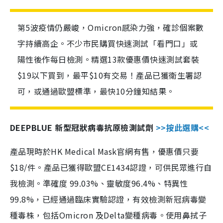
第5波疫情仍嚴峻，Omicron感染力強，確診個案數
字持續高企。不少市民購買快速測試「看門口」或
陽性後作每日檢測。精選13款優惠價快速測試套裝
$19以下買到，最平$10有交易！產品已獲衛生署認
可，或通過歐盟標準，最快10分鐘知結果。
DEEPBLUE 新型冠狀病毒抗原檢測試劑
>>按此選購<<
產品現時於HK Medical Mask官網有售，優惠價只要
$18/件。產品已獲得歐盟CE1434認證，可供民眾進行自
我檢測。準確度 99.03%、靈敏度96.4%、特異性
99.8%，已經通過臨床實驗認證，有效檢測新冠病毒變
種毒株，包括Omicron 及Delta變種病毒。使用鼻拭子