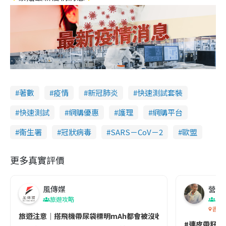
著數
疫情
新冠肺炎
快速測試套裝
快速測試
網購優惠
護理
網購平台
衞生署
冠狀病毒
SARS－CoV－2
歐盟
更多真實評價
風傳媒
營養教
旅遊攻略
生
香港
旅遊注意｜搭飛機帶尿袋標明mAh都會被沒收😱出發前切記檢查「1
#連皮帶籽都