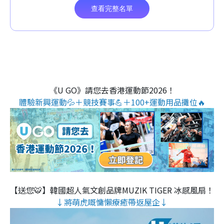
《U GO》請您去香港運動節2026！
體驗新興運動💦＋競技賽事💪＋100+運動用品攤位🔥
【送您🐯】韓國超人氣文創品牌MUZIK TIGER 冰感風扇！
↓將萌虎嘅慵懶療癒帶返屋企↓