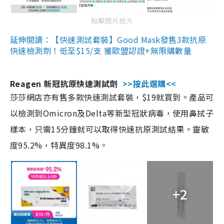
點擊圖片放大
延伸閱讀：【快速測試套裝】Good Mask發售3款抗原
快速檢測劑！低至$15/支 獲歐盟認證+無限購數量
Reagen 新冠抗原快速測試劑
>>按此選購<<
莎莎網店亦有售多款快速測試套裝，$19就買到。產品可
以檢測到Omicron及Delta等新型冠狀病毒，使用鼻拭子
樣本，只需15分鐘就可以取得快速抗原測試結果。靈敏
度95.2%，特異度98.1%。
+2