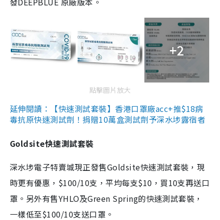
發DEEPBLUE 原廠版本。
+2
點擊圖片放大
延伸閱讀：【快速測試套裝】香港口罩廠acc+推$18病
毒抗原快速測試劑！捐贈10萬盒測試劑予深水埗露宿者
Goldsite快速測試套裝
深水埗電子特賣城現正發售Goldsite快速測試套裝，現
時更有優惠，$100/10支，平均每支$10，買10支再送口
罩。另外有售YHLO及Green Spring的快速測試套裝，
一樣低至$100/10支送口罩。