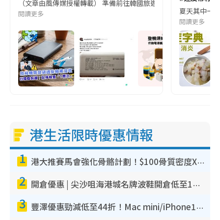
（文章由風傳媒授權轉載） 準備前往韓國旅遊的民眾，近期要特別留
夏天其中一種時
閱讀更多
閱讀更多
港生活限時優惠情報
1
港大推賽馬會強化骨骼計劃！$100骨質密度X光檢查 完成免費運動訓練送超市禮券！附參加資格
2
開倉優惠 | 尖沙咀海港城名牌波鞋開倉低至1折！On鞋$899起／Joy&Peace鞋履$98起
3
豐澤優惠勁減低至44折！Mac mini/iPhone17Pro大減價！廚房家電$220起