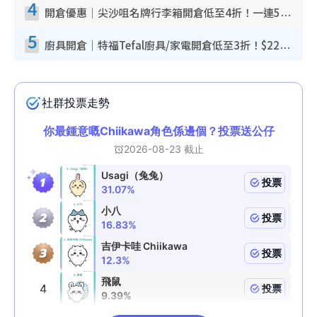
4
開倉優惠｜尖沙咀名牌行李箱開倉低至4折！一連5日 American Tourister/ace./Hallmark $200起！
5
廚具開倉｜特福Tefal廚具/家電開倉低至3折！$220起買平底鍋/炒鑊/湯煲！電飯煲/吸塵機/燙斗$418起