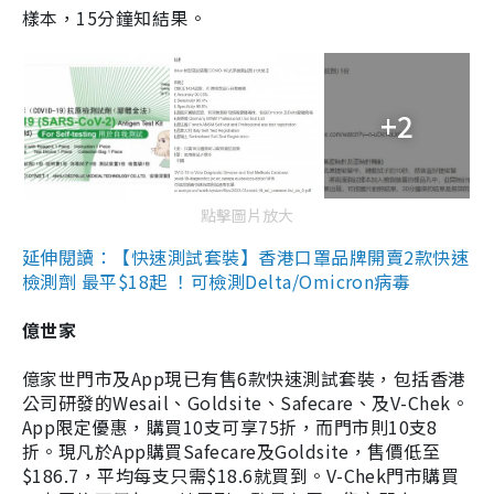
樣本，15分鐘知結果。
+2
點擊圖片放大
延伸閱讀：【快速測試套裝】香港口罩品牌開賣2款快速
檢測劑 最平$18起 ！可檢測Delta/Omicron病毒
億世家
億家世門市及App現已有售6款快速測試套裝，包括香港
公司研發的Wesail、Goldsite、Safecare、及V-Chek。
App限定優惠，購買10支可享75折，而門市則10支8
折。現凡於App購買Safecare及Goldsite，售價低至
$186.7，平均每支只需$18.6就買到。V-Chek門市購買