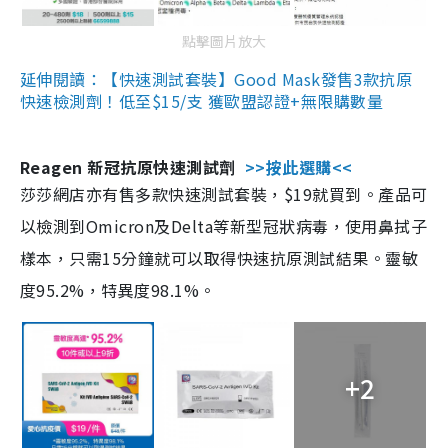
點擊圖片放大
延伸閱讀：【快速測試套裝】Good Mask發售3款抗原
快速檢測劑！低至$15/支 獲歐盟認證+無限購數量
Reagen 新冠抗原快速測試劑
>>按此選購<<
莎莎網店亦有售多款快速測試套裝，$19就買到。產品可
以檢測到Omicron及Delta等新型冠狀病毒，使用鼻拭子
樣本，只需15分鐘就可以取得快速抗原測試結果。靈敏
度95.2%，特異度98.1%。
+2