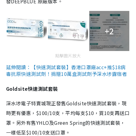
發DEEPBLUE 原廠版本。
+2
點擊圖片放大
延伸閱讀：【快速測試套裝】香港口罩廠acc+推$18病
毒抗原快速測試劑！捐贈10萬盒測試劑予深水埗露宿者
Goldsite快速測試套裝
深水埗電子特賣城現正發售Goldsite快速測試套裝，現
時更有優惠，$100/10支，平均每支$10，買10支再送口
罩。另外有售YHLO及Green Spring的快速測試套裝，
一樣低至$100/10支送口罩。