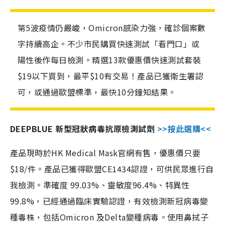
第5波疫情仍嚴峻，Omicron感染力強，確診個案數
字持續高企。不少市民購買快速測試「看門口」或
陽性後作每日檢測。精選13款優惠價快速測試套裝
$19以下買到，最平$10有交易！產品已獲衛生署認
可，或通過歐盟標準，最快10分鐘知結果。
DEEPBLUE 新型冠狀病毒抗原檢測試劑
>>按此選購<<
產品現時於HK Medical Mask官網有售，優惠價只要
$18/件。產品已獲得歐盟CE1434認證，可供民眾進行自
我檢測。準確度 99.03%、靈敏度96.4%、特異性
99.8%，已經通過臨床實驗認證，有效檢測新冠病毒變
種毒株，包括Omicron 及Delta變種病毒。使用鼻拭子