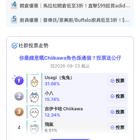
4
開倉優惠｜馬拉松開倉低至3折！直擊$99起買adidas／New Balance／Puma鞋款 STANLEY保溫杯劈價至$119起
5
廚具優惠｜普樂氏/意美廚/Buffalo廚具低至3折！$89起買煎鍋／炒鑊／個人鍋 同場小家電激減至$99起