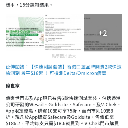
樣本，15分鐘知結果。
+2
點擊圖片放大
延伸閱讀：【快速測試套裝】香港口罩品牌開賣2款快速
檢測劑 最平$18起 ！可檢測Delta/Omicron病毒
億世家
億家世門市及App現已有售6款快速測試套裝，包括香港
公司研發的Wesail、Goldsite、Safecare、及V-Chek。
App限定優惠，購買10支可享75折，而門市則10支8
折。現凡於App購買Safecare及Goldsite，售價低至
$186.7，平均每支只需$18.6就買到。V-Chek門市購買