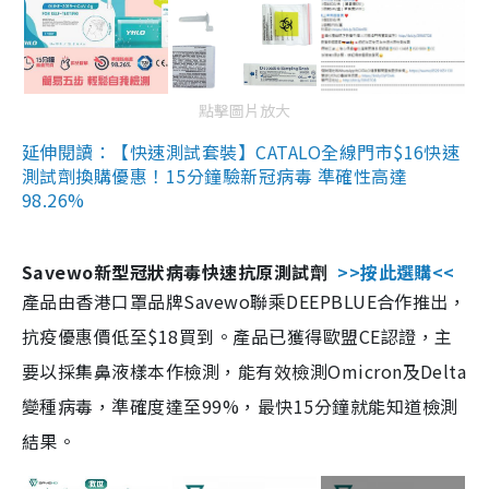
點擊圖片放大
延伸閱讀：【快速測試套裝】CATALO全線門市$16快速
測試劑換購優惠！15分鐘驗新冠病毒 準確性高達
98.26%
Savewo新型冠狀病毒快速抗原測試劑
>>按此選購<<
產品由香港口罩品牌Savewo聯乘DEEPBLUE合作推出，
抗疫優惠價低至$18買到。產品已獲得歐盟CE認證，主
要以採集鼻液樣本作檢測，能有效檢測Omicron及Delta
變種病毒，準確度達至99%，最快15分鐘就能知道檢測
結果。