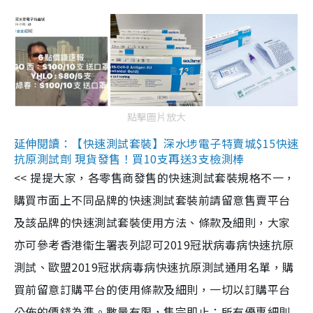
點擊圖片放大
延伸閱讀：【快速測試套裝】深水埗電子特賣城$15快速
抗原測試劑 現貨發售！買10支再送3支檢測棒
<< 提提大家，各零售商發售的快速測試套裝規格不一，
購買市面上不同品牌的快速測試套裝前請留意售賣平台
及該品牌的快速測試套裝使用方法、條款及細則，大家
亦可參考香港衞生署表列認可2019冠狀病毒病快速抗原
測試、歐盟2019冠狀病毒病快速抗原測試通用名單，購
買前留意訂購平台的使用條款及細則，一切以訂購平台
公佈的價錢為準。數量有限，售完即止；所有優惠細則