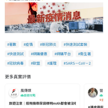
著數
疫情
新冠肺炎
快速測試套裝
快速測試
網購優惠
網購平台
衞生署
冠狀病毒
歐盟
護理
SARS－CoV－2
更多真實評價
風傳媒
營養教
旅遊攻略
生
香港
旅遊注意｜搭飛機帶尿袋標明mAh都會被沒收😱出發前切記檢查「1
#連皮帶籽都