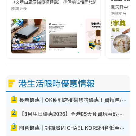
（文章由風傳媒授權轉載） 準備前往韓國旅遊的民眾，近期要特別留
夏天其中一種時
閱讀更多
閱讀更多
港生活限時優惠情報
1
長者優惠｜OK便利店推樂悠咭優惠！買麵包/牛奶/保健品拍卡即減
2
【8月生日優惠2026】全港85大食買玩著數攻略 自助餐/火鍋放題同行免費＋誠品/DONKI送現金券
3
開倉優惠｜銅鑼灣MICHAEL KORS開倉低至17折！直擊$500起買手袋/銀包/鞋款 必買經典Jet Set系列