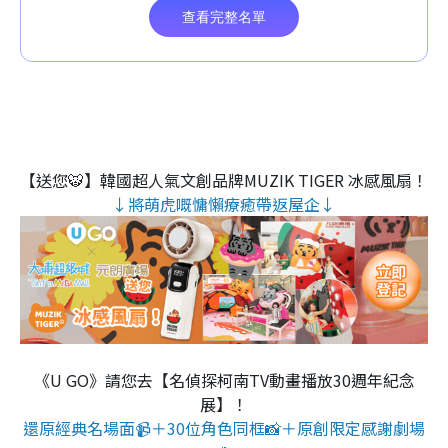
【送您🐯】韓國超人氣文創品牌MUZIK TIGER 冰感風扇！
↓將萌虎嘅慵懶療癒帶返屋企↓
《U GO》請您去【名偵探柯南TV動畫播放30週年紀念
展】！
還原經典名場面📹＋30位角色同框📸＋原創限定感謝劇場