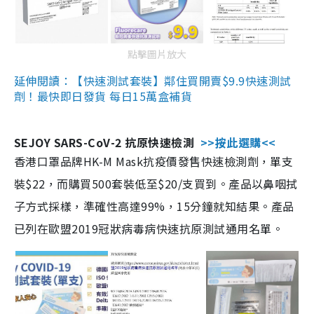
點擊圖片放大
延伸閱讀：【快速測試套裝】鄰住買開賣$9.9快速測試
劑！最快即日發貨 每日15萬盒補貨
SEJOY SARS-CoV-2 抗原快速檢測
>>按此選購<<
香港口罩品牌HK-M Mask抗疫價發售快速檢測劑，單支
裝$22，而購買500套裝低至$20/支買到。產品以鼻咽拭
子方式採樣，準確性高達99%，15分鐘就知結果。產品
已列在歐盟2019冠狀病毒病快速抗原測試通用名單。