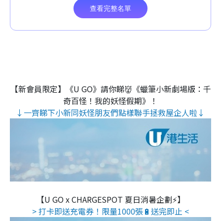
【新會員限定】《U GO》請你睇👹《蠟筆小新劇場版：千
奇百怪！我的妖怪假期》！
↓一齊睇下小新同妖怪朋友們點樣聯手拯救屋企人啦↓
【U GO x CHARGESPOT 夏日消暑企劃⚡】
> 打卡即送充電券！限量1000張🔋送完即止 <