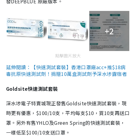
發DEEPBLUE 原廠版本。
+2
點擊圖片放大
延伸閱讀：【快速測試套裝】香港口罩廠acc+推$18病
毒抗原快速測試劑！捐贈10萬盒測試劑予深水埗露宿者
Goldsite快速測試套裝
深水埗電子特賣城現正發售Goldsite快速測試套裝，現
時更有優惠，$100/10支，平均每支$10，買10支再送口
罩。另外有售YHLO及Green Spring的快速測試套裝，
一樣低至$100/10支送口罩。