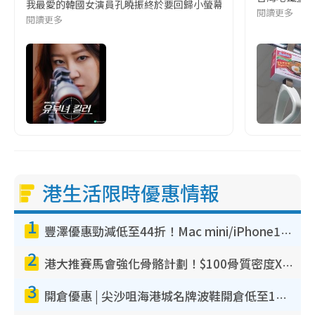
我最愛的韓國女演員孔曉振終於要回歸小螢幕啦!這次的劇本改編自同名
閱讀更多
閱讀更多
港生活限時優惠情報
1
豐澤優惠勁減低至44折！Mac mini/iPhone17Pro大減價！廚房家電$220起
2
港大推賽馬會強化骨骼計劃！$100骨質密度X光檢查 完成免費運動訓練送超市禮券！附參加資格
3
開倉優惠 | 尖沙咀海港城名牌波鞋開倉低至1折！On鞋$899起／Joy&Peace鞋履$98起