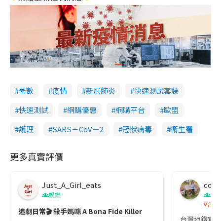
著數
疫情
新冠肺炎
快速測試套裝
快速測試
網購優惠
網購平台
歐盟
護理
SARS－CoV－2
冠狀病毒
衞生署
更多真實評價
Just_A_Girl_eats
co c
娛樂
吹
台灣
追劇日常🎬 殺手媽咪 A Bona Fide Killer
台灣地鐵宣