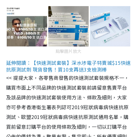
點擊圖片放大
延伸閱讀：【快速測試套裝】深水埗電子特賣城$15快速
抗原測試劑 現貨發售！買10支再送3支檢測棒
<< 提提大家，各零售商發售的快速測試套裝規格不一，
購買市面上不同品牌的快速測試套裝前請留意售賣平台
及該品牌的快速測試套裝使用方法、條款及細則，大家
亦可參考香港衞生署表列認可2019冠狀病毒病快速抗原
測試、歐盟2019冠狀病毒病快速抗原測試通用名單，購
買前留意訂購平台的使用條款及細則，一切以訂購平台
公佈的價錢為準。數量有限，售完即止；所有優惠細則