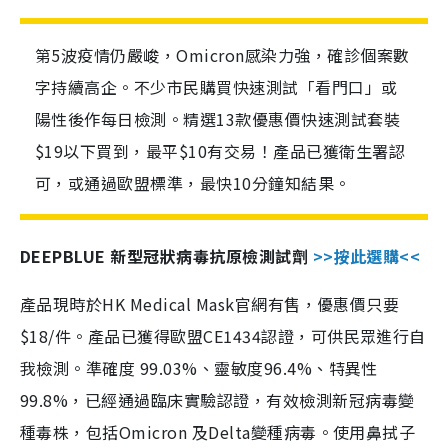
第5波疫情仍嚴峻，Omicron感染力強，確診個案數
字持續高企。不少市民購買快速測試「看門口」或
陽性後作每日檢測。精選13款優惠價快速測試套裝
$19以下買到，最平$10有交易！產品已獲衛生署認
可，或通過歐盟標準，最快10分鐘知結果。
DEEPBLUE 新型冠狀病毒抗原檢測試劑
>>按此選購<<
產品現時於HK Medical Mask官網有售，優惠價只要
$18/件。產品已獲得歐盟CE1434認證，可供民眾進行自
我檢測。準確度 99.03%、靈敏度96.4%、特異性
99.8%，已經通過臨床實驗認證，有效檢測新冠病毒變
種毒株，包括Omicron 及Delta變種病毒。使用鼻拭子