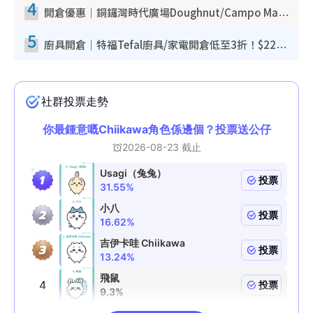
4
開倉優惠｜銅鑼灣時代廣場Doughnut/Campo Marzio開倉低至1折！背囊、書包、手袋劈價$200起
5
廚具開倉｜特福Tefal廚具/家電開倉低至3折！$220起買平底鍋/炒鑊/湯煲！電飯煲/吸塵機/燙斗$418起