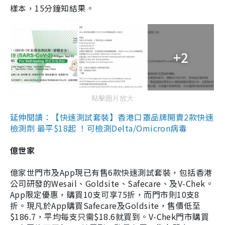
樣本，15分鐘知結果。
+2
點擊圖片放大
延伸閱讀：【快速測試套裝】香港口罩品牌開賣2款快速
檢測劑 最平$18起 ！可檢測Delta/Omicron病毒
億世家
億家世門市及App現已有售6款快速測試套裝，包括香港
公司研發的Wesail、Goldsite、Safecare、及V-Chek。
App限定優惠，購買10支可享75折，而門市則10支8
折。現凡於App購買Safecare及Goldsite，售價低至
$186.7，平均每支只需$18.6就買到。V-Chek門市購買