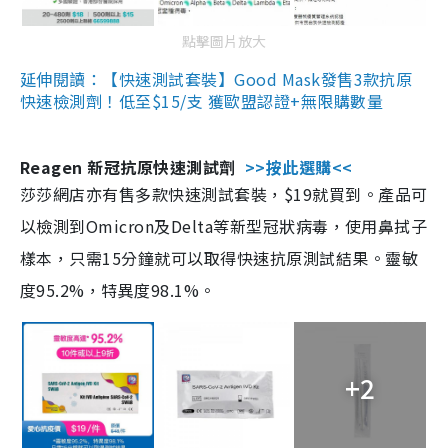
點擊圖片放大
延伸閱讀：【快速測試套裝】Good Mask發售3款抗原
快速檢測劑！低至$15/支 獲歐盟認證+無限購數量
Reagen 新冠抗原快速測試劑
>>按此選購<<
莎莎網店亦有售多款快速測試套裝，$19就買到。產品可
以檢測到Omicron及Delta等新型冠狀病毒，使用鼻拭子
樣本，只需15分鐘就可以取得快速抗原測試結果。靈敏
度95.2%，特異度98.1%。
+2