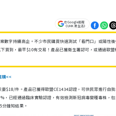
在Google追蹤
《UHK 港生活》
診個案數字持續高企。不少市民購買快速測試「看門口」或陽性後
以下買到，最平$10有交易！產品已獲衛生署認可，或通過歐盟
選購<<
惠價只要$18/件。產品已獲得歐盟CE1434認證，可供民眾進行自
性99.8%，已經通過臨床實驗認證，有效檢測新冠病毒變種毒株，
，15分鐘知結果。