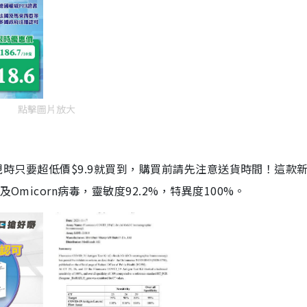
點擊圖片放大
劑，現時只要超低價$9.9就買到，購買前請先注意送貨時間！這款
Omicorn病毒，靈敏度92.2%，特異度100%。