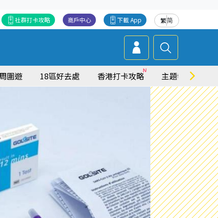
社群打卡攻略
商戶中心
下載 App
繁
简
周圍遊
18區好去處
香港打卡攻略
主題特集