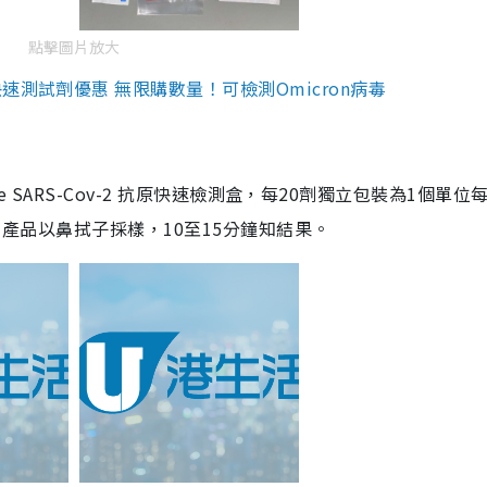
點擊圖片放大
測試劑優惠 無限購數量！可檢測Omicron病毒
are SARS-Cov-2 抗原快速檢測盒，每20劑獨立包裝為1個單位
5。產品以鼻拭子採樣，10至15分鐘知結果。