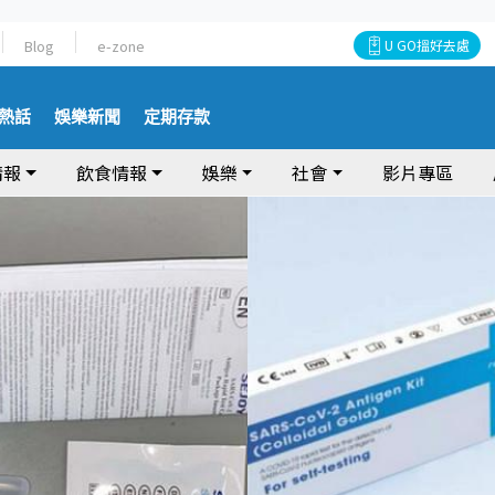
Blog
e-zone
U GO搵好去處
熱話
娛樂新聞
定期存款
情報
飲食情報
娛樂
社會
影片專區