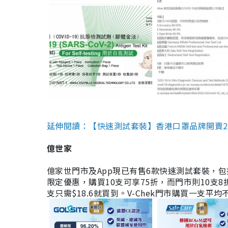
延伸閱讀：【快速測試套裝】香港口罩品牌開賣2款快速
億世家
億家世門市及App現已有售6款快速測試套裝，包括香港公司
限定優惠，購買10支可享75折，而門市則10支8折。現
支只需$18.6就買到。V-Chek門市購買一支平