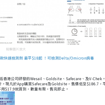
點擊圖片放大
檢測劑 最平$18起 ！可檢測Delta/Omicron病毒
研發的Wesail、Goldsite、Safecare、及V-Chek。
凡於App購買Safecare及Goldsite，售價低至$186.7
均不用$17.9就買到，數量有限，售完即止。