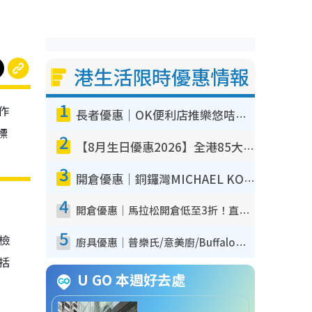
港生活限時優惠情報
1
作
長者優惠｜OK便利店推樂悠咭優惠！買麵包/牛奶/保健品拍卡即減
標
2
【8月生日優惠2026】全港85大食買玩著數攻略 自助餐/火鍋放題同行免費＋誠品/DONKI送現金券
3
開倉優惠｜銅鑼灣MICHAEL KORS開倉低至17折！直擊$500起買手袋/銀包/鞋款 必買經典Jet Set系列
4
開倉優惠｜馬拉松開倉低至3折！直擊$99起買adidas／New Balance／Puma鞋款 STANLEY保溫杯劈價至$119起
5
我檢
廚具優惠｜普樂氏/意美廚/Buffalo廚具低至3折！$89起買煎鍋／炒鑊／個人鍋 同場小家電激減至$99起
包括
U GO 本週好去處