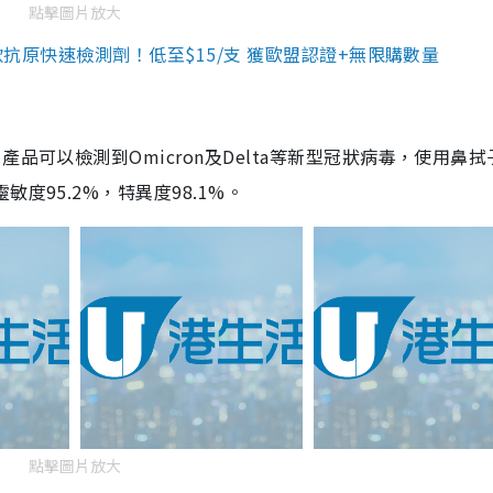
點擊圖片放大
3款抗原快速檢測劑！低至$15/支 獲歐盟認證+無限購數量
品可以檢測到Omicron及Delta等新型冠狀病毒，使用鼻拭
度95.2%，特異度98.1%。
點擊圖片放大