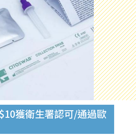
$10獲衛生署認可/通過歐