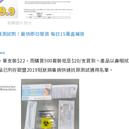
點擊圖片放大
速測試劑！最快即日發貨 每日15萬盒補貨
<<
，單支裝$22，而購買500套裝低至$20/支買到。產品以鼻咽
品已列在歐盟2019冠狀病毒病快速抗原測試通用名單。