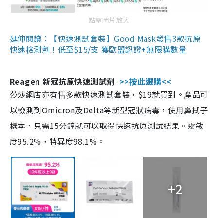
點擊圖片放大
延伸閱讀：【快速測試套裝】Good Mask發售3款抗原
快速檢測劑！低至$15/支 獲歐盟認證+無限購數量
Reagen 新冠抗原快速測試劑
>>按此選購<<
莎莎網店亦有售多款快速測試套裝，$19就買到。產品可
以檢測到Omicron及Delta等新型冠狀病毒，使用鼻拭子
樣本，只需15分鐘就可以取得快速抗原測試結果。靈敏
度95.2%，特異度98.1%。
+2