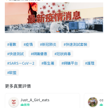
著數
疫情
新冠肺炎
快速測試套裝
快速測試
網購優惠
冠狀病毒
SARS－CoV－2
衞生署
網購平台
護理
歐盟
更多真實評價
Just_A_Girl_eats
co c
娛樂
吹