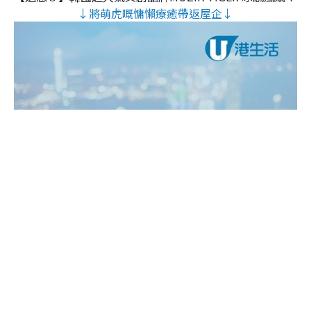
↓將萌虎嘅慵懶療癒帶返屋企↓