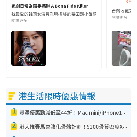
台灣
追劇日常🎬 殺手媽咪 A Bona Fide Killer
台灣地鐵宣
我最愛的韓國女演員孔曉振終於要回歸小螢幕啦!這次的劇本改編自同名
閱讀更多
閱讀更多
港生活限時優惠情報
1
豐澤優惠勁減低至44折！Mac mini/iPhone17Pro大減價！廚房家電$220起
2
港大推賽馬會強化骨骼計劃！$100骨質密度X光檢查 完成免費運動訓練送超市禮券！附參加資格