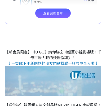
【新會員限定】《U GO》請你睇👹《蠟筆小新劇場版：千
奇百怪！我的妖怪假期》！
↓一齊睇下小新同妖怪朋友們點樣聯手拯救屋企人啦↓
【送您🐯】韓國超人氣文創品牌MUZIK TIGER 冰感風扇！