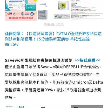
點擊圖片放大
延伸閱讀：【快速測試套裝】CATALO全線門市$16快速
測試劑換購優惠！15分鐘驗新冠病毒 準確性高達
98.26%
Savewo新型冠狀病毒快速抗原測試劑
>>按此選購<<
產品由香港口罩品牌Savewo聯乘DEEPBLUE合作推出，
抗疫優惠價低至$18買到。產品已獲得歐盟CE認證，主
要以採集鼻液樣本作檢測，能有效檢測Omicron及Delta
變種病毒，準確度達至99%，最快15分鐘就能知道檢測
結果。