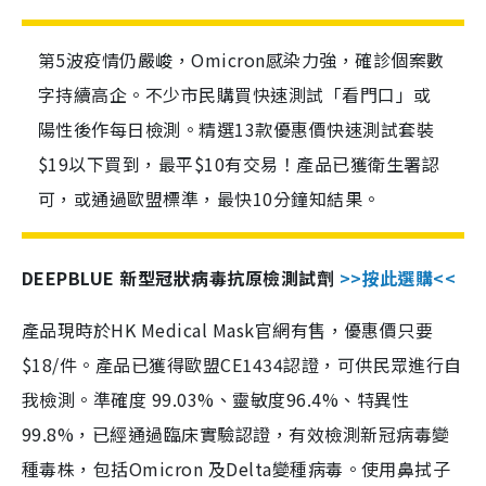
第5波疫情仍嚴峻，Omicron感染力強，確診個案數
字持續高企。不少市民購買快速測試「看門口」或
陽性後作每日檢測。精選13款優惠價快速測試套裝
$19以下買到，最平$10有交易！產品已獲衛生署認
可，或通過歐盟標準，最快10分鐘知結果。
DEEPBLUE 新型冠狀病毒抗原檢測試劑
>>按此選購<<
產品現時於HK Medical Mask官網有售，優惠價只要
$18/件。產品已獲得歐盟CE1434認證，可供民眾進行自
我檢測。準確度 99.03%、靈敏度96.4%、特異性
99.8%，已經通過臨床實驗認證，有效檢測新冠病毒變
種毒株，包括Omicron 及Delta變種病毒。使用鼻拭子