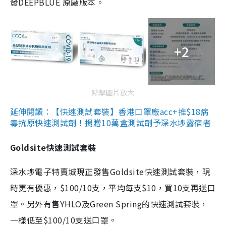
發DEEPBLUE 原廠版本。
+2
點擊圖片放大
延伸閱讀：【快速測試套裝】香港口罩廠acc+推$18病
毒抗原快速測試劑！捐贈10萬盒測試劑予深水埗露宿者
Goldsite快速測試套裝
深水埗電子特賣城現正發售Goldsite快速測試套裝，現
時更有優惠，$100/10支，平均每支$10，買10支再送口
罩。另外有售YHLO及Green Spring的快速測試套裝，
一樣低至$100/10支送口罩。