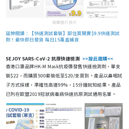
點擊圖片放大
延伸閱讀：【快速測試套裝】鄰住買開賣$9.9快速測試
劑！最快即日發貨 每日15萬盒補貨
SEJOY SARS-CoV-2 抗原快速檢測
>>按此選購<<
香港口罩品牌HK-M Mask抗疫價發售快速檢測劑，單支
裝$22，而購買500套裝低至$20/支買到。產品以鼻咽拭
子方式採樣，準確性高達99%，15分鐘就知結果。產品
已列在歐盟2019冠狀病毒病快速抗原測試通用名單。