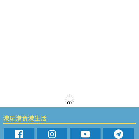
港玩港食港生活