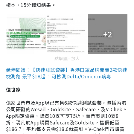
樣本，15分鐘知結果。
+2
點擊圖片放大
延伸閱讀：【快速測試套裝】香港口罩品牌開賣2款快速
檢測劑 最平$18起 ！可檢測Delta/Omicron病毒
億世家
億家世門市及App現已有售6款快速測試套裝，包括香港
公司研發的Wesail、Goldsite、Safecare、及V-Chek。
App限定優惠，購買10支可享75折，而門市則10支8
折。現凡於App購買Safecare及Goldsite，售價低至
$186.7，平均每支只需$18.6就買到。V-Chek門市購買