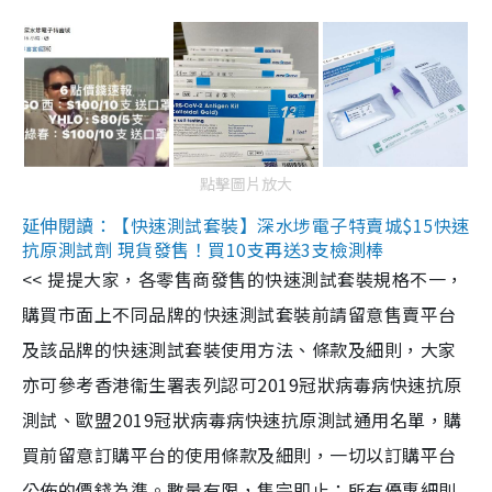
點擊圖片放大
延伸閱讀：【快速測試套裝】深水埗電子特賣城$15快速
抗原測試劑 現貨發售！買10支再送3支檢測棒
<< 提提大家，各零售商發售的快速測試套裝規格不一，
購買市面上不同品牌的快速測試套裝前請留意售賣平台
及該品牌的快速測試套裝使用方法、條款及細則，大家
亦可參考香港衞生署表列認可2019冠狀病毒病快速抗原
測試、歐盟2019冠狀病毒病快速抗原測試通用名單，購
買前留意訂購平台的使用條款及細則，一切以訂購平台
公佈的價錢為準。數量有限，售完即止；所有優惠細則