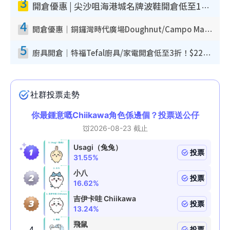
3
開倉優惠 | 尖沙咀海港城名牌波鞋開倉低至1折！On鞋$899起／Joy&Peace鞋履$98起
4
開倉優惠｜銅鑼灣時代廣場Doughnut/Campo Marzio開倉低至1折！背囊、書包、手袋劈價$200起
5
廚具開倉｜特福Tefal廚具/家電開倉低至3折！$220起買平底鍋/炒鑊/湯煲！電飯煲/吸塵機/燙斗$418起