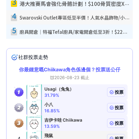
3
港大推賽馬會強化骨骼計劃！$100骨質密度X光檢查 完成免費運動訓練送超市禮券！附參加資格
4
Swarovski Outlet專區低至半價！人氣水晶飾物/小擺設$138起！迪士尼款/水晶高跟鞋都有平
5
廚具開倉｜特福Tefal廚具/家電開倉低至3折！$220起買平底鍋/炒鑊/湯煲！電飯煲/吸塵機/燙斗$418起