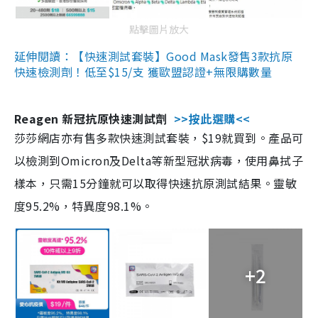
點擊圖片放大
延伸閱讀：【快速測試套裝】Good Mask發售3款抗原
快速檢測劑！低至$15/支 獲歐盟認證+無限購數量
Reagen 新冠抗原快速測試劑
>>按此選購<<
莎莎網店亦有售多款快速測試套裝，$19就買到。產品可
以檢測到Omicron及Delta等新型冠狀病毒，使用鼻拭子
樣本，只需15分鐘就可以取得快速抗原測試結果。靈敏
度95.2%，特異度98.1%。
+2