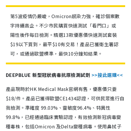
第5波疫情仍嚴峻，Omicron感染力強，確診個案數
字持續高企。不少市民購買快速測試「看門口」或
陽性後作每日檢測。精選13款優惠價快速測試套裝
$19以下買到，最平$10有交易！產品已獲衛生署認
可，或通過歐盟標準，最快10分鐘知結果。
DEEPBLUE 新型冠狀病毒抗原檢測試劑
>>按此選購<<
產品現時於HK Medical Mask官網有售，優惠價只要
$18/件。產品已獲得歐盟CE1434認證，可供民眾進行自
我檢測。準確度 99.03%、靈敏度96.4%、特異性
99.8%，已經通過臨床實驗認證，有效檢測新冠病毒變
種毒株，包括Omicron 及Delta變種病毒。使用鼻拭子