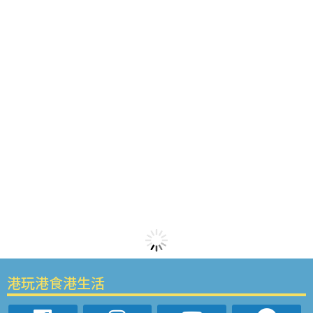
港玩港食港生活