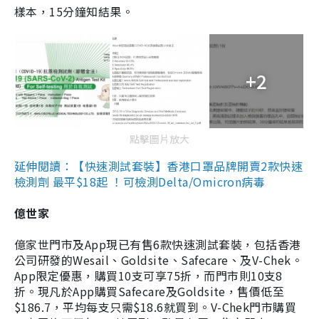
樣本，15分鐘知結果。
+2
點擊圖片放大
延伸閱讀：【快速測試套裝】香港口罩品牌開賣2款快速
檢測劑 最平$18起 ！可檢測Delta/Omicron病毒
億世家
億家世門市及App現已有售6款快速測試套裝，包括香港
公司研發的Wesail、Goldsite、Safecare、及V-Chek。
App限定優惠，購買10支可享75折，而門市則10支8
折。現凡於App購買Safecare及Goldsite，售價低至
$186.7，平均每支只需$18.6就買到。V-Chek門市購買