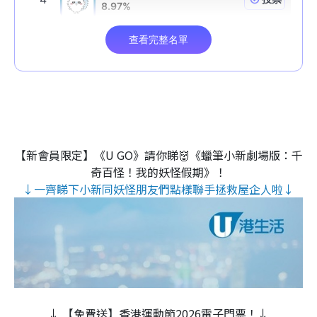
【新會員限定】《U GO》請你睇👹《蠟筆小新劇場版：千
奇百怪！我的妖怪假期》！
↓一齊睇下小新同妖怪朋友們點樣聯手拯救屋企人啦↓
↓ 【免費送】香港運動節2026電子門票！↓