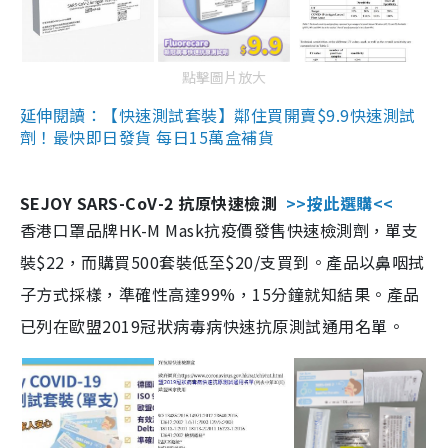
點擊圖片放大
延伸閱讀：【快速測試套裝】鄰住買開賣$9.9快速測試
劑！最快即日發貨 每日15萬盒補貨
SEJOY SARS-CoV-2 抗原快速檢測
>>按此選購<<
香港口罩品牌HK-M Mask抗疫價發售快速檢測劑，單支
裝$22，而購買500套裝低至$20/支買到。產品以鼻咽拭
子方式採樣，準確性高達99%，15分鐘就知結果。產品
已列在歐盟2019冠狀病毒病快速抗原測試通用名單。