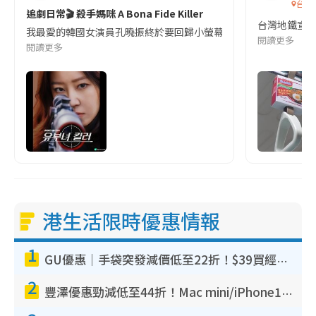
台灣
追劇日常🎬 殺手媽咪 A Bona Fide Killer
台灣地鐵宣
我最愛的韓國女演員孔曉振終於要回歸小螢幕啦!這次的劇本改編自同名
閱讀更多
閱讀更多
港生活限時優惠情報
1
GU優惠｜手袋突發減價低至22折！$39買經典波士頓包/餃子袋！飾物同步減價$29起！
2
豐澤優惠勁減低至44折！Mac mini/iPhone17Pro大減價！廚房家電$220起