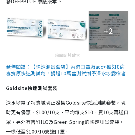
發DEEPBLUE 原廠版本。
+2
點擊圖片放大
延伸閱讀：【快速測試套裝】香港口罩廠acc+推$18病
毒抗原快速測試劑！捐贈10萬盒測試劑予深水埗露宿者
Goldsite快速測試套裝
深水埗電子特賣城現正發售Goldsite快速測試套裝，現
時更有優惠，$100/10支，平均每支$10，買10支再送口
罩。另外有售YHLO及Green Spring的快速測試套裝，
一樣低至$100/10支送口罩。