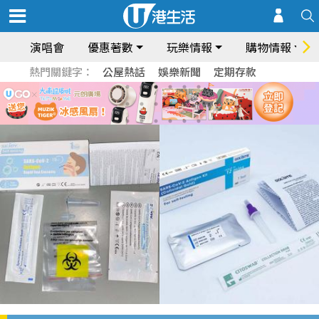
演唱會
優惠著數
玩樂情報
購物情報
熱門關鍵字：
公屋熱話
娛樂新聞
定期存款