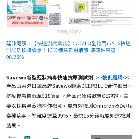
點擊圖片放大
延伸閱讀：【快速測試套裝】CATALO全線門市$16快速
測試劑換購優惠！15分鐘驗新冠病毒 準確性高達
98.26%
Savewo新型冠狀病毒快速抗原測試劑
>>按此選購<<
產品由香港口罩品牌Savewo聯乘DEEPBLUE合作推出，
抗疫優惠價低至$18買到。產品已獲得歐盟CE認證，主
要以採集鼻液樣本作檢測，能有效檢測Omicron及Delta
變種病毒，準確度達至99%，最快15分鐘就能知道檢測
結果。