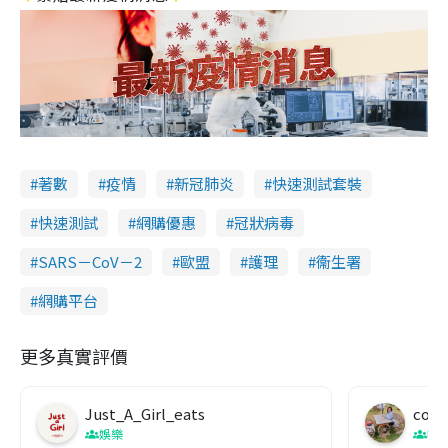
著數
疫情
新冠肺炎
快速測試套裝
快速測試
網購優惠
冠狀病毒
SARS－CoV－2
歐盟
護理
衞生署
網購平台
更多真實評價
Just_A_Girl_eats
co c
娛樂
吹