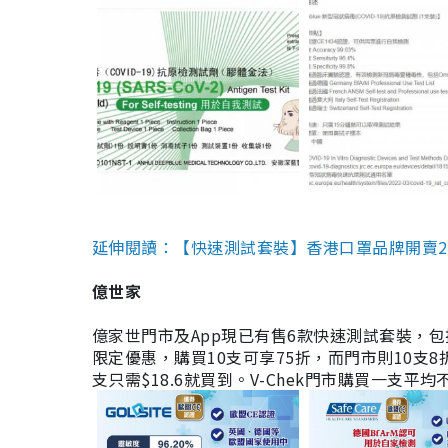
延伸閱讀：【快速測試套裝】香港口罩品牌開賣2款快速
億世家
億家世門市及App現已有售6款快速測試套裝，包括香港公司
限定優惠，購買10支可享75折，而門市則10支8折。現
支只需$18.6就買到。V-Chek門市購買一支平