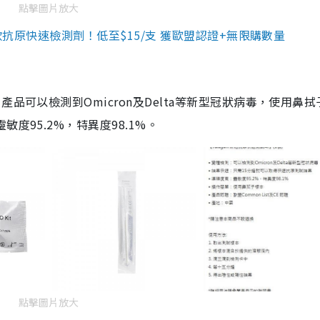
點擊圖片放大
3款抗原快速檢測劑！低至$15/支 獲歐盟認證+無限購數量
品可以檢測到Omicron及Delta等新型冠狀病毒，使用鼻拭
度95.2%，特異度98.1%。
點擊圖片放大