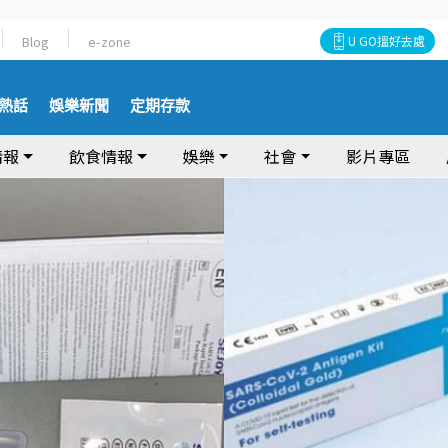
Blog
e-zone
U GO搵好去處
熱話
娛樂新聞
定期存款
情報
飲食情報
娛樂
社會
影片專區