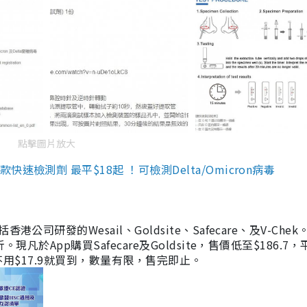
點擊圖片放大
檢測劑 最平$18起 ！可檢測Delta/Omicron病毒
研發的Wesail、Goldsite、Safecare、及V-Chek。
凡於App購買Safecare及Goldsite，售價低至$186.7
均不用$17.9就買到，數量有限，售完即止。