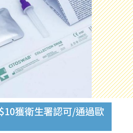
$10獲衛生署認可/通過歐