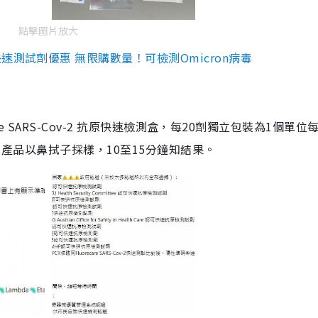
點擊圖片放大
測試劑優惠 無限購數量！可檢測Omicron病毒
are SARS-Cov-2 抗原快速檢測盒，每20劑獨立包裝為1個單位
5。產品以鼻拭子採樣，10至15分鐘知結果。