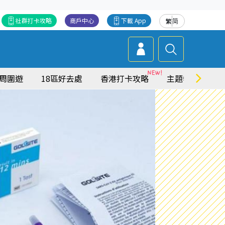
社群打卡攻略
商戶中心
下載 App
繁
简
周圍遊
18區好去處
香港打卡攻略
主題特集