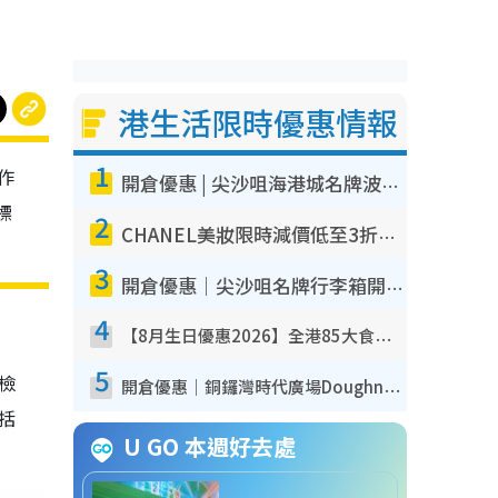
港生活限時優惠情報
1
作
開倉優惠 | 尖沙咀海港城名牌波鞋開倉低至1折！On鞋$899起／Joy&Peace鞋履$98起
標
2
CHANEL美妝限時減價低至3折！人氣粉底/唇膏/精華液低至$275！COCO香水都有平
3
開倉優惠｜尖沙咀名牌行李箱開倉低至4折！一連5日 American Tourister/ace./Hallmark $200起！
4
【8月生日優惠2026】全港85大食買玩著數攻略 自助餐/火鍋放題同行免費＋誠品/DONKI送現金券
5
我檢
開倉優惠｜銅鑼灣時代廣場Doughnut/Campo Marzio開倉低至1折！背囊、書包、手袋劈價$200起
包括
U GO 本週好去處