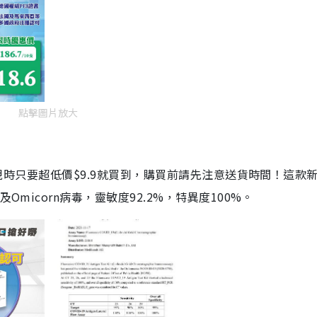
點擊圖片放大
劑，現時只要超低價$9.9就買到，購買前請先注意送貨時間！這款
Omicorn病毒，靈敏度92.2%，特異度100%。