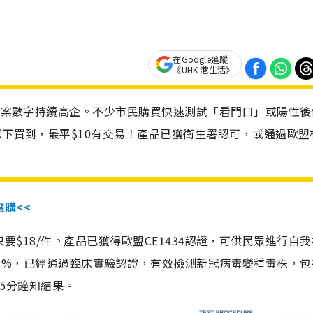
在Google追蹤
《UHK 港生活》
診個案數字持續高企。不少市民購買快速測試「看門口」或陽性後
以下買到，最平$10有交易！產品已獲衛生署認可，或通過歐盟
選購<<
惠價只要$18/件。產品已獲得歐盟CE1434認證，可供民眾進行自
性99.8%，已經通過臨床實驗認證，有效檢測新冠病毒變種毒株，
，15分鐘知結果。