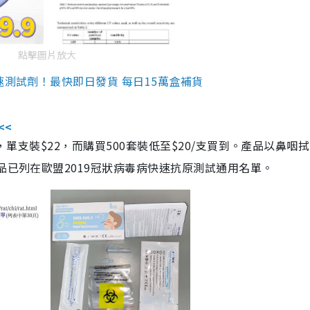
點擊圖片放大
速測試劑！最快即日發貨 每日15萬盒補貨
<<
，單支裝$22，而購買500套裝低至$20/支買到。產品以鼻咽
品已列在歐盟2019冠狀病毒病快速抗原測試通用名單。