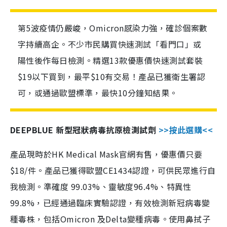
第5波疫情仍嚴峻，Omicron感染力強，確診個案數
字持續高企。不少市民購買快速測試「看門口」或
陽性後作每日檢測。精選13款優惠價快速測試套裝
$19以下買到，最平$10有交易！產品已獲衛生署認
可，或通過歐盟標準，最快10分鐘知結果。
DEEPBLUE 新型冠狀病毒抗原檢測試劑
>>按此選購<<
產品現時於HK Medical Mask官網有售，優惠價只要
$18/件。產品已獲得歐盟CE1434認證，可供民眾進行自
我檢測。準確度 99.03%、靈敏度96.4%、特異性
99.8%，已經通過臨床實驗認證，有效檢測新冠病毒變
種毒株，包括Omicron 及Delta變種病毒。使用鼻拭子