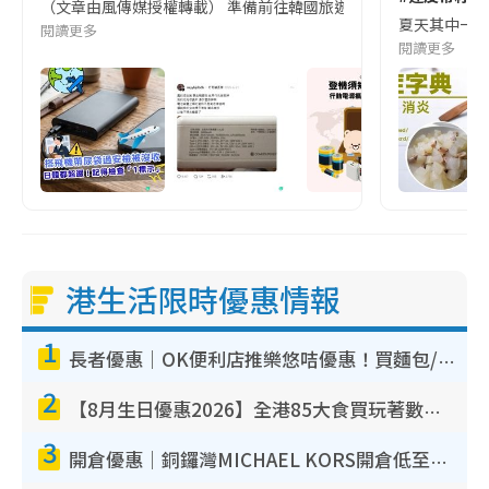
（文章由風傳媒授權轉載） 準備前往韓國旅遊的民眾，近期要特別留
夏天其中一種時
閱讀更多
閱讀更多
港生活限時優惠情報
1
長者優惠｜OK便利店推樂悠咭優惠！買麵包/牛奶/保健品拍卡即減
2
【8月生日優惠2026】全港85大食買玩著數攻略 自助餐/火鍋放題同行免費＋誠品/DONKI送現金券
3
開倉優惠｜銅鑼灣MICHAEL KORS開倉低至17折！直擊$500起買手袋/銀包/鞋款 必買經典Jet Set系列