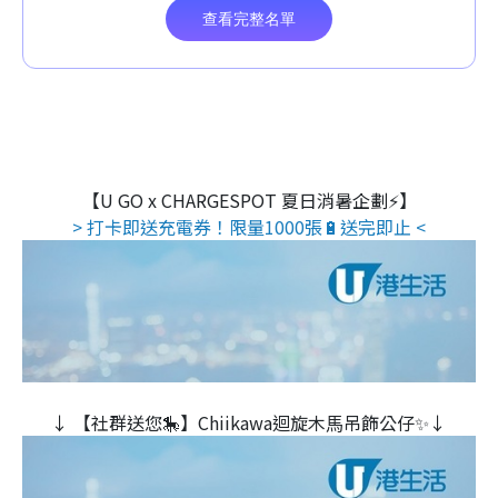
【U GO x CHARGESPOT 夏日消暑企劃⚡】
> 打卡即送充電券！限量1000張🔋送完即止 <
↓ 【社群送您🎠】Chiikawa迴旋木⾺吊飾公仔✨↓