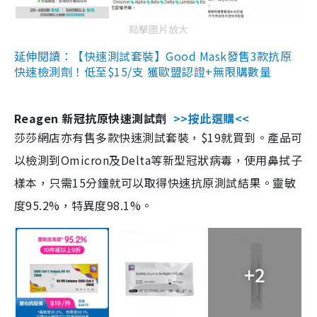
點擊圖片放大
延伸閱讀：【快速測試套裝】Good Mask發售3款抗原
快速檢測劑！低至$15/支 獲歐盟認證+無限購數量
Reagen 新冠抗原快速測試劑
>>按此選購<<
莎莎網店亦有售多款快速測試套裝，$19就買到。產品可
以檢測到Omicron及Delta等新型冠狀病毒，使用鼻拭子
樣本，只需15分鐘就可以取得快速抗原測試結果。靈敏
度95.2%，特異度98.1%。
+2