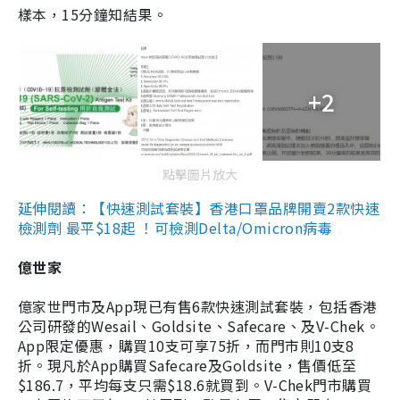
樣本，15分鐘知結果。
+2
點擊圖片放大
延伸閱讀：【快速測試套裝】香港口罩品牌開賣2款快速
檢測劑 最平$18起 ！可檢測Delta/Omicron病毒
億世家
億家世門市及App現已有售6款快速測試套裝，包括香港
公司研發的Wesail、Goldsite、Safecare、及V-Chek。
App限定優惠，購買10支可享75折，而門市則10支8
折。現凡於App購買Safecare及Goldsite，售價低至
$186.7，平均每支只需$18.6就買到。V-Chek門市購買