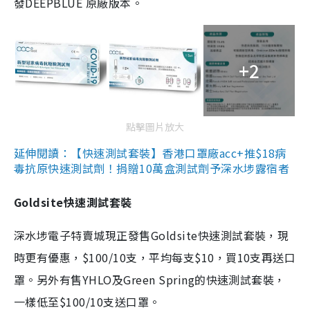
發DEEPBLUE 原廠版本。
+2
點擊圖片放大
延伸閱讀：【快速測試套裝】香港口罩廠acc+推$18病
毒抗原快速測試劑！捐贈10萬盒測試劑予深水埗露宿者
Goldsite快速測試套裝
深水埗電子特賣城現正發售Goldsite快速測試套裝，現
時更有優惠，$100/10支，平均每支$10，買10支再送口
罩。另外有售YHLO及Green Spring的快速測試套裝，
一樣低至$100/10支送口罩。