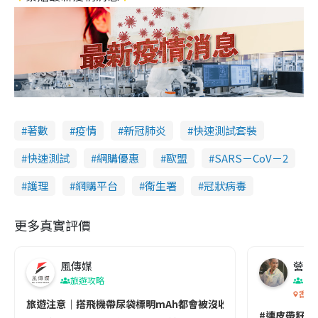
著數
疫情
新冠肺炎
快速測試套裝
快速測試
網購優惠
歐盟
SARS－CoV－2
護理
網購平台
衞生署
冠狀病毒
更多真實評價
風傳媒
營養教
旅遊攻略
生
香港
旅遊注意｜搭飛機帶尿袋標明mAh都會被沒收😱出發前切記檢查「1
#連皮帶籽都