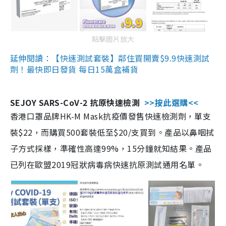
點擊圖片放大
延伸閱讀：【快速測試套裝】鄰住買開賣$9.9快速測試
劑！最快即日發貨 每日15萬盒補貨
SEJOY SARS-CoV-2 抗原快速檢測
>>按此選購<<
香港口罩品牌HK-M Mask抗疫價發售快速檢測劑，單支
裝$22，而購買500套裝低至$20/支買到。產品以鼻咽拭
子方式採樣，準確性高達99%，15分鐘就知結果。產品
已列在歐盟2019冠狀病毒病快速抗原測試通用名單。