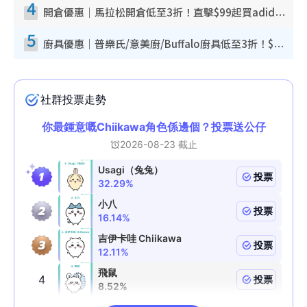
4
開倉優惠｜馬拉松開倉低至3折！直擊$99起買adidas／New Balance／Puma鞋款 STANLEY保溫杯劈價至$119起
5
廚具優惠｜普樂氏/意美廚/Buffalo廚具低至3折！$89起買煎鍋／炒鑊／個人鍋 同場小家電激減至$99起