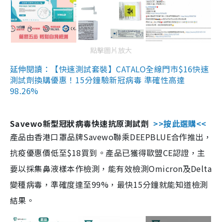
點擊圖片放大
延伸閱讀：【快速測試套裝】CATALO全線門市$16快速
測試劑換購優惠！15分鐘驗新冠病毒 準確性高達
98.26%
Savewo新型冠狀病毒快速抗原測試劑
>>按此選購<<
產品由香港口罩品牌Savewo聯乘DEEPBLUE合作推出，
抗疫優惠價低至$18買到。產品已獲得歐盟CE認證，主
要以採集鼻液樣本作檢測，能有效檢測Omicron及Delta
變種病毒，準確度達至99%，最快15分鐘就能知道檢測
結果。