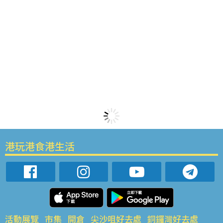
港玩港食港生活
活動展覽
市集
開倉
尖沙咀好去處
銅鑼灣好去處