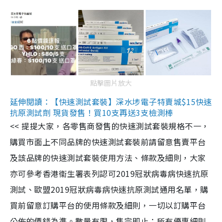
點擊圖片放大
延伸閱讀：【快速測試套裝】深水埗電子特賣城$15快速
抗原測試劑 現貨發售！買10支再送3支檢測棒
<< 提提大家，各零售商發售的快速測試套裝規格不一，
購買市面上不同品牌的快速測試套裝前請留意售賣平台
及該品牌的快速測試套裝使用方法、條款及細則，大家
亦可參考香港衞生署表列認可2019冠狀病毒病快速抗原
測試、歐盟2019冠狀病毒病快速抗原測試通用名單，購
買前留意訂購平台的使用條款及細則，一切以訂購平台
公佈的價錢為準。數量有限，售完即止；所有優惠細則