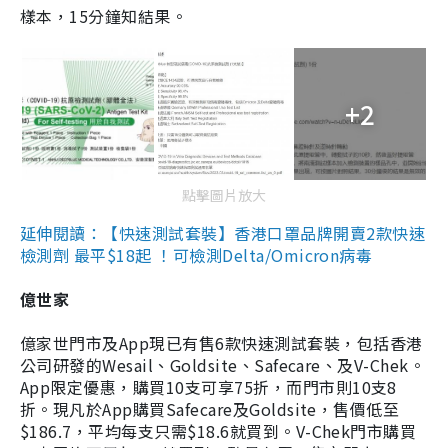
樣本，15分鐘知結果。
+2
點擊圖片放大
延伸閱讀：【快速測試套裝】香港口罩品牌開賣2款快速
檢測劑 最平$18起 ！可檢測Delta/Omicron病毒
億世家
億家世門市及App現已有售6款快速測試套裝，包括香港
公司研發的Wesail、Goldsite、Safecare、及V-Chek。
App限定優惠，購買10支可享75折，而門市則10支8
折。現凡於App購買Safecare及Goldsite，售價低至
$186.7，平均每支只需$18.6就買到。V-Chek門市購買