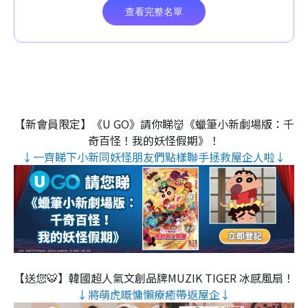
【新會員限定】《U GO》請你睇👹《蠟筆小新劇場版：千
奇百怪！我的妖怪假期》！
↓一齊睇下小新同妖怪朋友們點樣聯手拯救屋企人啦↓
【送您🐯】韓國超人氣文創品牌MUZIK TIGER 冰感風扇！
↓將萌虎嘅慵懶療癒帶返屋企↓