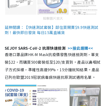
點擊圖片放大
延伸閱讀：【快速測試套裝】鄰住買開賣$9.9快速測試
劑！最快即日發貨 每日15萬盒補貨
SEJOY SARS-CoV-2 抗原快速檢測
>>按此選購<<
香港口罩品牌HK-M Mask抗疫價發售快速檢測劑，單支
裝$22，而購買500套裝低至$20/支買到。產品以鼻咽拭
子方式採樣，準確性高達99%，15分鐘就知結果。產品
已列在歐盟2019冠狀病毒病快速抗原測試通用名單。