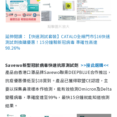
點擊圖片放大
延伸閱讀：【快速測試套裝】CATALO全線門市$16快速
測試劑換購優惠！15分鐘驗新冠病毒 準確性高達
98.26%
Savewo新型冠狀病毒快速抗原測試劑
>>按此選購<<
產品由香港口罩品牌Savewo聯乘DEEPBLUE合作推出，
抗疫優惠價低至$18買到。產品已獲得歐盟CE認證，主
要以採集鼻液樣本作檢測，能有效檢測Omicron及Delta
變種病毒，準確度達至99%，最快15分鐘就能知道檢測
結果。