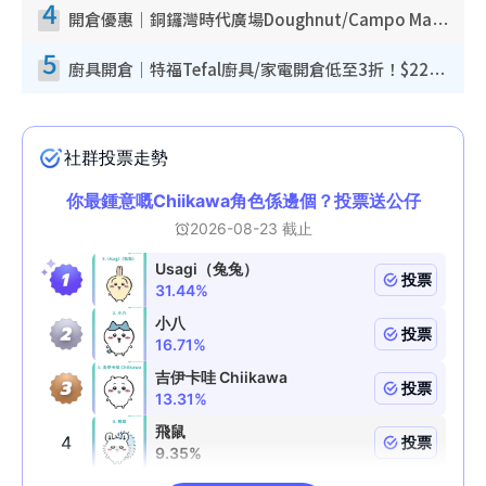
4
開倉優惠｜銅鑼灣時代廣場Doughnut/Campo Marzio開倉低至1折！背囊、書包、手袋劈價$200起
5
廚具開倉｜特福Tefal廚具/家電開倉低至3折！$220起買平底鍋/炒鑊/湯煲！電飯煲/吸塵機/燙斗$418起