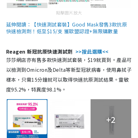
點擊圖片放大
延伸閱讀：【快速測試套裝】Good Mask發售3款抗原
快速檢測劑！低至$15/支 獲歐盟認證+無限購數量
Reagen 新冠抗原快速測試劑
>>按此選購<<
莎莎網店亦有售多款快速測試套裝，$19就買到。產品可
以檢測到Omicron及Delta等新型冠狀病毒，使用鼻拭子
樣本，只需15分鐘就可以取得快速抗原測試結果。靈敏
度95.2%，特異度98.1%。
+2