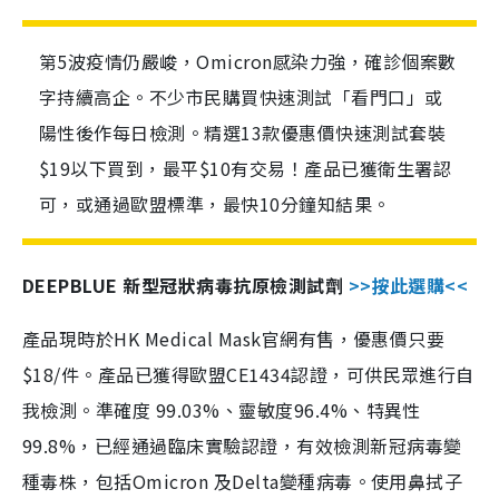
第5波疫情仍嚴峻，Omicron感染力強，確診個案數
字持續高企。不少市民購買快速測試「看門口」或
陽性後作每日檢測。精選13款優惠價快速測試套裝
$19以下買到，最平$10有交易！產品已獲衛生署認
可，或通過歐盟標準，最快10分鐘知結果。
DEEPBLUE 新型冠狀病毒抗原檢測試劑
>>按此選購<<
產品現時於HK Medical Mask官網有售，優惠價只要
$18/件。產品已獲得歐盟CE1434認證，可供民眾進行自
我檢測。準確度 99.03%、靈敏度96.4%、特異性
99.8%，已經通過臨床實驗認證，有效檢測新冠病毒變
種毒株，包括Omicron 及Delta變種病毒。使用鼻拭子