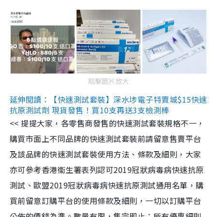
點擊圖片放大
延伸閱讀：【快速測試套裝】深水埗電子特賣城$15快速
抗原測試劑 現貨發售！買10支再送3支檢測棒
<< 提提大家，各零售商發售的快速測試套裝規格不一，
購買市面上不同品牌的快速測試套裝前請留意售賣平台
及該品牌的快速測試套裝使用方法、條款及細則，大家
亦可參考香港衞生署表列認可2019冠狀病毒病快速抗原
測試、歐盟2019冠狀病毒病快速抗原測試通用名單，購
買前留意訂購平台的使用條款及細則，一切以訂購平台
公佈的價錢為準。數量有限，售完即止；所有優惠細則