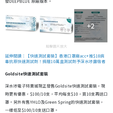
發DEEPBLUE 原廠版本。
+2
點擊圖片放大
延伸閱讀：【快速測試套裝】香港口罩廠acc+推$18病
毒抗原快速測試劑！捐贈10萬盒測試劑予深水埗露宿者
Goldsite快速測試套裝
深水埗電子特賣城現正發售Goldsite快速測試套裝，現
時更有優惠，$100/10支，平均每支$10，買10支再送口
罩。另外有售YHLO及Green Spring的快速測試套裝，
一樣低至$100/10支送口罩。