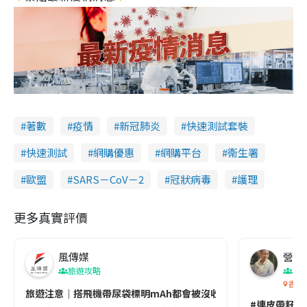
著數
疫情
新冠肺炎
快速測試套裝
快速測試
網購優惠
網購平台
衞生署
歐盟
SARS－CoV－2
冠狀病毒
護理
更多真實評價
風傳媒
營養教
旅遊攻略
生
香港
旅遊注意｜搭飛機帶尿袋標明mAh都會被沒收😱出發前切記檢查「1
#連皮帶籽都