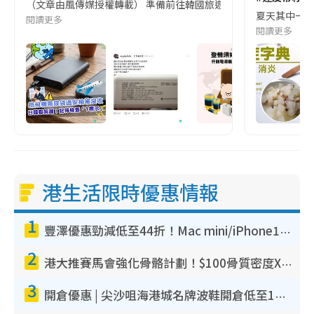
（文章由風傳媒授權轉載） 準備前往韓國旅遊的民眾，近期要特別留
夏天其中一種時
閱讀更多
閱讀更多
港生活限時優惠情報
1
豐澤優惠勁減低至44折！Mac mini/iPhone17Pro大減價！廚房家電$220起
2
港大推賽馬會強化骨骼計劃！$100骨質密度X光檢查 完成免費運動訓練送超市禮券！附參加資格
3
開倉優惠 | 尖沙咀海港城名牌波鞋開倉低至1折！On鞋$899起／Joy&Peace鞋履$98起