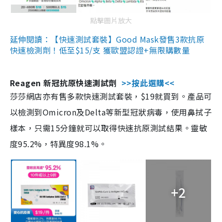
點擊圖片放大
延伸閱讀：【快速測試套裝】Good Mask發售3款抗原
快速檢測劑！低至$15/支 獲歐盟認證+無限購數量
Reagen 新冠抗原快速測試劑
>>按此選購<<
莎莎網店亦有售多款快速測試套裝，$19就買到。產品可
以檢測到Omicron及Delta等新型冠狀病毒，使用鼻拭子
樣本，只需15分鐘就可以取得快速抗原測試結果。靈敏
度95.2%，特異度98.1%。
+2