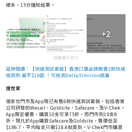
樣本，15分鐘知結果。
+2
點擊圖片放大
延伸閱讀：【快速測試套裝】香港口罩品牌開賣2款快速
檢測劑 最平$18起 ！可檢測Delta/Omicron病毒
億世家
億家世門市及App現已有售6款快速測試套裝，包括香港
公司研發的Wesail、Goldsite、Safecare、及V-Chek。
App限定優惠，購買10支可享75折，而門市則10支8
折。現凡於App購買Safecare及Goldsite，售價低至
$186.7，平均每支只需$18.6就買到。V-Chek門市購買