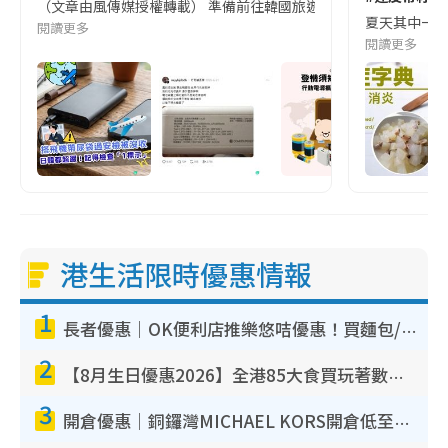
（文章由風傳媒授權轉載） 準備前往韓國旅遊的民眾，近期要特別留
夏天其中一種時
閱讀更多
閱讀更多
港生活限時優惠情報
1
長者優惠｜OK便利店推樂悠咭優惠！買麵包/牛奶/保健品拍卡即減
2
【8月生日優惠2026】全港85大食買玩著數攻略 自助餐/火鍋放題同行免費＋誠品/DONKI送現金券
3
開倉優惠｜銅鑼灣MICHAEL KORS開倉低至17折！直擊$500起買手袋/銀包/鞋款 必買經典Jet Set系列