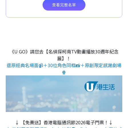
《U GO》請您去【名偵探柯南TV動畫播放30週年紀念
展】！
還原經典名場面📹＋30位角色同框📸＋原創限定感謝劇場
🍿
↓ 【免費送】香港電腦通訊節2026電子門票！↓