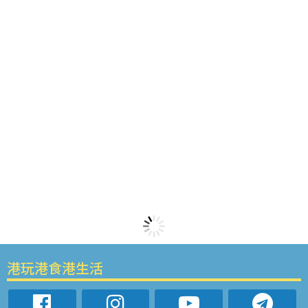
港玩港食港生活