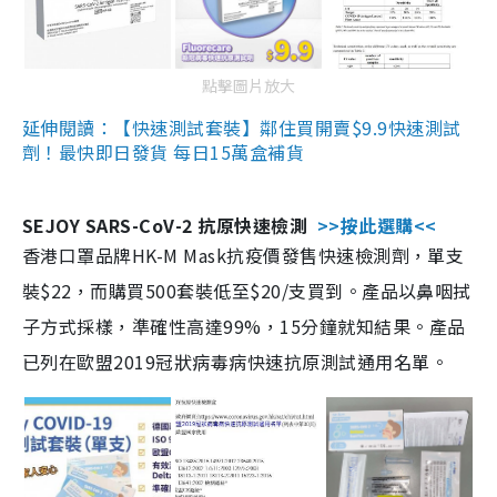
點擊圖片放大
延伸閱讀：【快速測試套裝】鄰住買開賣$9.9快速測試
劑！最快即日發貨 每日15萬盒補貨
SEJOY SARS-CoV-2 抗原快速檢測
>>按此選購<<
香港口罩品牌HK-M Mask抗疫價發售快速檢測劑，單支
裝$22，而購買500套裝低至$20/支買到。產品以鼻咽拭
子方式採樣，準確性高達99%，15分鐘就知結果。產品
已列在歐盟2019冠狀病毒病快速抗原測試通用名單。