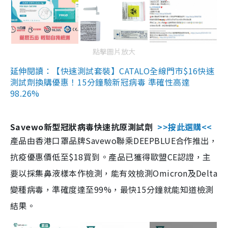
點擊圖片放大
延伸閱讀：【快速測試套裝】CATALO全線門市$16快速
測試劑換購優惠！15分鐘驗新冠病毒 準確性高達
98.26%
Savewo新型冠狀病毒快速抗原測試劑
>>按此選購<<
產品由香港口罩品牌Savewo聯乘DEEPBLUE合作推出，
抗疫優惠價低至$18買到。產品已獲得歐盟CE認證，主
要以採集鼻液樣本作檢測，能有效檢測Omicron及Delta
變種病毒，準確度達至99%，最快15分鐘就能知道檢測
結果。