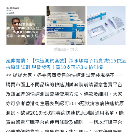
點擊圖片放大
延伸閱讀：【快速測試套裝】深水埗電子特賣城$15快速
抗原測試劑 現貨發售！買10支再送3支檢測棒
<< 提提大家，各零售商發售的快速測試套裝規格不一，
購買市面上不同品牌的快速測試套裝前請留意售賣平台
及該品牌的快速測試套裝使用方法、條款及細則，大家
亦可參考香港衞生署表列認可2019冠狀病毒病快速抗原
測試、歐盟2019冠狀病毒病快速抗原測試通用名單，購
買前留意訂購平台的使用條款及細則，一切以訂購平台
公佈的價錢為準。數量有限，售完即止；所有優惠細則