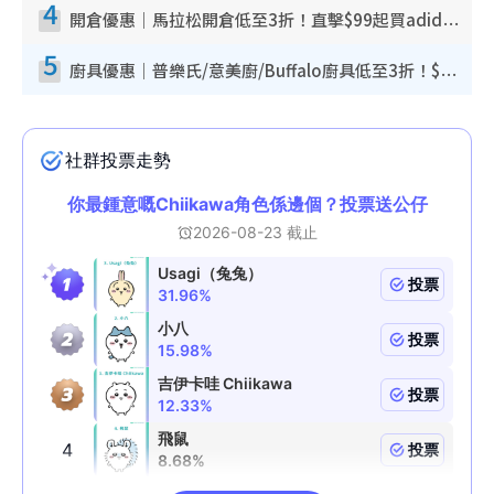
4
開倉優惠｜馬拉松開倉低至3折！直擊$99起買adidas／New Balance／Puma鞋款 STANLEY保溫杯劈價至$119起
5
廚具優惠｜普樂氏/意美廚/Buffalo廚具低至3折！$89起買煎鍋／炒鑊／個人鍋 同場小家電激減至$99起