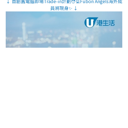
↓ 首創舊電腦即場Trade-in計劃🧑‍💻Fubon Angels海外成
員將現身✨ ↓