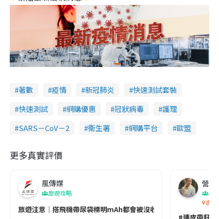
著數
疫情
新冠肺炎
快速測試套裝
快速測試
網購優惠
冠狀病毒
護理
SARS－CoV－2
衞生署
網購平台
歐盟
更多真實評價
風傳媒
營養教
旅遊攻略
生
香港
旅遊注意｜搭飛機帶尿袋標明mAh都會被沒收😱出發前切記檢查「1
#連皮帶籽都