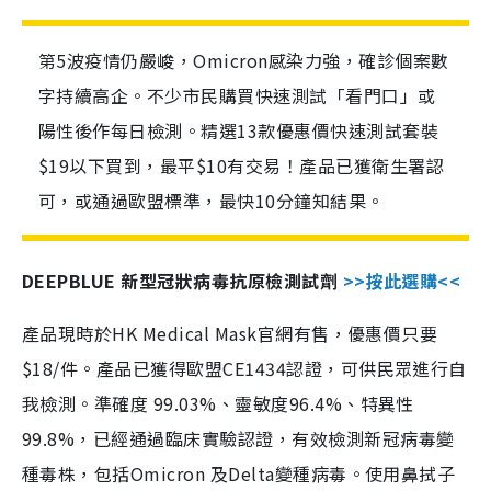
第5波疫情仍嚴峻，Omicron感染力強，確診個案數
字持續高企。不少市民購買快速測試「看門口」或
陽性後作每日檢測。精選13款優惠價快速測試套裝
$19以下買到，最平$10有交易！產品已獲衛生署認
可，或通過歐盟標準，最快10分鐘知結果。
DEEPBLUE 新型冠狀病毒抗原檢測試劑
>>按此選購<<
產品現時於HK Medical Mask官網有售，優惠價只要
$18/件。產品已獲得歐盟CE1434認證，可供民眾進行自
我檢測。準確度 99.03%、靈敏度96.4%、特異性
99.8%，已經通過臨床實驗認證，有效檢測新冠病毒變
種毒株，包括Omicron 及Delta變種病毒。使用鼻拭子