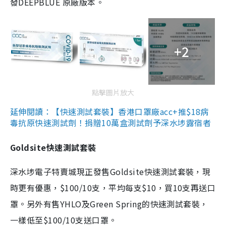
發DEEPBLUE 原廠版本。
+2
點擊圖片放大
延伸閱讀：【快速測試套裝】香港口罩廠acc+推$18病
毒抗原快速測試劑！捐贈10萬盒測試劑予深水埗露宿者
Goldsite快速測試套裝
深水埗電子特賣城現正發售Goldsite快速測試套裝，現
時更有優惠，$100/10支，平均每支$10，買10支再送口
罩。另外有售YHLO及Green Spring的快速測試套裝，
一樣低至$100/10支送口罩。