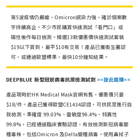
第5波疫情仍嚴峻，Omicron感染力強，確診個案數
字持續高企。不少市民購買快速測試「看門口」或
陽性後作每日檢測。精選13款優惠價快速測試套裝
$19以下買到，最平$10有交易！產品已獲衛生署認
可，或通過歐盟標準，最快10分鐘知結果。
DEEPBLUE 新型冠狀病毒抗原檢測試劑
>>按此選購<<
產品現時於HK Medical Mask官網有售，優惠價只要
$18/件。產品已獲得歐盟CE1434認證，可供民眾進行自
我檢測。準確度 99.03%、靈敏度96.4%、特異性
99.8%，已經通過臨床實驗認證，有效檢測新冠病毒變
種毒株，包括Omicron 及Delta變種病毒。使用鼻拭子