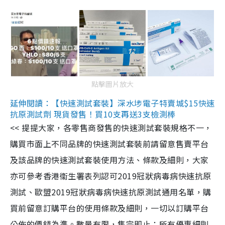
點擊圖片放大
延伸閱讀：【快速測試套裝】深水埗電子特賣城$15快速
抗原測試劑 現貨發售！買10支再送3支檢測棒
<< 提提大家，各零售商發售的快速測試套裝規格不一，
購買市面上不同品牌的快速測試套裝前請留意售賣平台
及該品牌的快速測試套裝使用方法、條款及細則，大家
亦可參考香港衞生署表列認可2019冠狀病毒病快速抗原
測試、歐盟2019冠狀病毒病快速抗原測試通用名單，購
買前留意訂購平台的使用條款及細則，一切以訂購平台
公佈的價錢為準。數量有限，售完即止；所有優惠細則