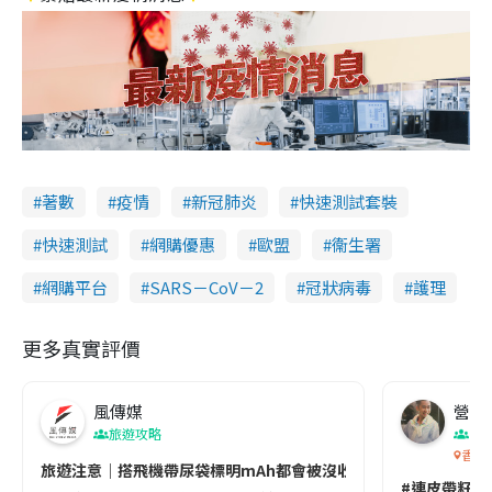
著數
疫情
新冠肺炎
快速測試套裝
快速測試
網購優惠
歐盟
衞生署
網購平台
SARS－CoV－2
冠狀病毒
護理
更多真實評價
風傳媒
營養教
旅遊攻略
生
香港
旅遊注意｜搭飛機帶尿袋標明mAh都會被沒收😱出發前切記檢查「1
#連皮帶籽都