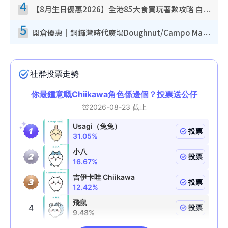
4
【8月生日優惠2026】全港85大食買玩著數攻略 自助餐/火鍋放題同行免費＋誠品/DONKI送現金券
5
開倉優惠｜銅鑼灣時代廣場Doughnut/Campo Marzio開倉低至1折！背囊、書包、手袋劈價$200起