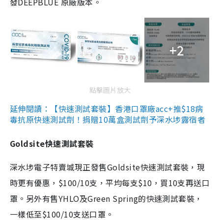
發DEEPBLUE 原廠版本。
+2
點擊圖片放大
延伸閱讀：【快速測試套裝】香港口罩廠acc+推$18病
毒抗原快速測試劑！捐贈10萬盒測試劑予深水埗露宿者
Goldsite快速測試套裝
深水埗電子特賣城現正發售Goldsite快速測試套裝，現
時更有優惠，$100/10支，平均每支$10，買10支再送口
罩。另外有售YHLO及Green Spring的快速測試套裝，
一樣低至$100/10支送口罩。