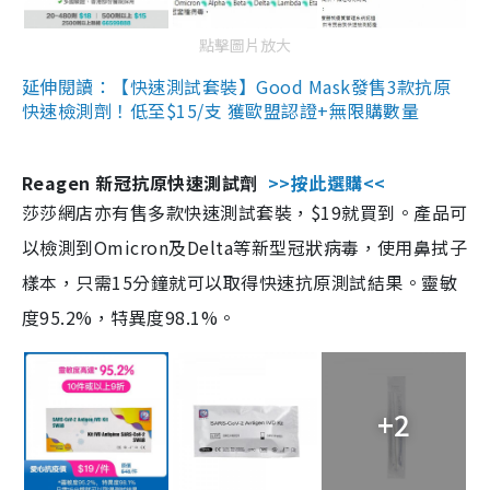
點擊圖片放大
延伸閱讀：【快速測試套裝】Good Mask發售3款抗原
快速檢測劑！低至$15/支 獲歐盟認證+無限購數量
Reagen 新冠抗原快速測試劑
>>按此選購<<
莎莎網店亦有售多款快速測試套裝，$19就買到。產品可
以檢測到Omicron及Delta等新型冠狀病毒，使用鼻拭子
樣本，只需15分鐘就可以取得快速抗原測試結果。靈敏
度95.2%，特異度98.1%。
+2