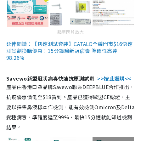
點擊圖片放大
延伸閱讀：【快速測試套裝】CATALO全線門市$16快速
測試劑換購優惠！15分鐘驗新冠病毒 準確性高達
98.26%
Savewo新型冠狀病毒快速抗原測試劑
>>按此選購<<
產品由香港口罩品牌Savewo聯乘DEEPBLUE合作推出，
抗疫優惠價低至$18買到。產品已獲得歐盟CE認證，主
要以採集鼻液樣本作檢測，能有效檢測Omicron及Delta
變種病毒，準確度達至99%，最快15分鐘就能知道檢測
結果。