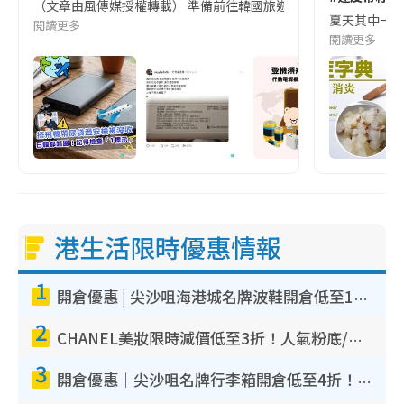
（文章由風傳媒授權轉載） 準備前往韓國旅遊的民眾，近期要特別留
夏天其中一種時
閱讀更多
閱讀更多
港生活限時優惠情報
1
開倉優惠 | 尖沙咀海港城名牌波鞋開倉低至1折！On鞋$899起／Joy&Peace鞋履$98起
2
CHANEL美妝限時減價低至3折！人氣粉底/唇膏/精華液低至$275！COCO香水都有平
3
開倉優惠｜尖沙咀名牌行李箱開倉低至4折！一連5日 American Tourister/ace./Hallmark $200起！