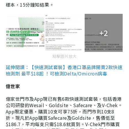
樣本，15分鐘知結果。
+2
點擊圖片放大
延伸閱讀：【快速測試套裝】香港口罩品牌開賣2款快速
檢測劑 最平$18起 ！可檢測Delta/Omicron病毒
億世家
億家世門市及App現已有售6款快速測試套裝，包括香港
公司研發的Wesail、Goldsite、Safecare、及V-Chek。
App限定優惠，購買10支可享75折，而門市則10支8
折。現凡於App購買Safecare及Goldsite，售價低至
$186.7，平均每支只需$18.6就買到。V-Chek門市購買