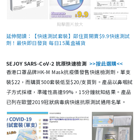
點擊圖片放大
延伸閱讀：【快速測試套裝】鄰住買開賣$9.9快速測試
劑！最快即日發貨 每日15萬盒補貨
SEJOY SARS-CoV-2 抗原快速檢測
>>按此選購<<
香港口罩品牌HK-M Mask抗疫價發售快速檢測劑，單支
裝$22，而購買500套裝低至$20/支買到。產品以鼻咽拭
子方式採樣，準確性高達99%，15分鐘就知結果。產品
已列在歐盟2019冠狀病毒病快速抗原測試通用名單。