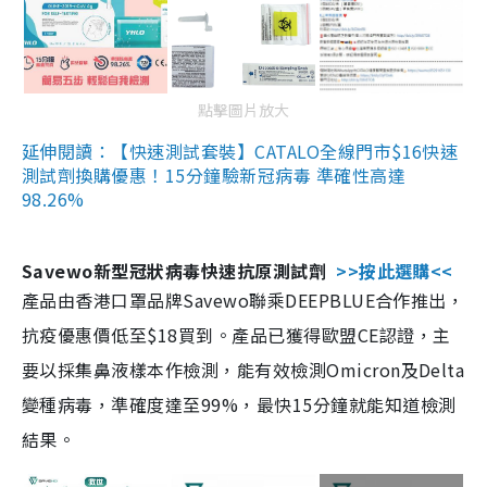
點擊圖片放大
延伸閱讀：【快速測試套裝】CATALO全線門市$16快速
測試劑換購優惠！15分鐘驗新冠病毒 準確性高達
98.26%
Savewo新型冠狀病毒快速抗原測試劑
>>按此選購<<
產品由香港口罩品牌Savewo聯乘DEEPBLUE合作推出，
抗疫優惠價低至$18買到。產品已獲得歐盟CE認證，主
要以採集鼻液樣本作檢測，能有效檢測Omicron及Delta
變種病毒，準確度達至99%，最快15分鐘就能知道檢測
結果。