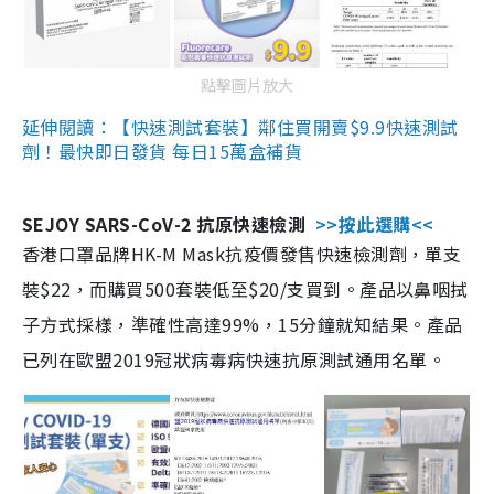
點擊圖片放大
延伸閱讀：【快速測試套裝】鄰住買開賣$9.9快速測試
劑！最快即日發貨 每日15萬盒補貨
SEJOY SARS-CoV-2 抗原快速檢測
>>按此選購<<
香港口罩品牌HK-M Mask抗疫價發售快速檢測劑，單支
裝$22，而購買500套裝低至$20/支買到。產品以鼻咽拭
子方式採樣，準確性高達99%，15分鐘就知結果。產品
已列在歐盟2019冠狀病毒病快速抗原測試通用名單。