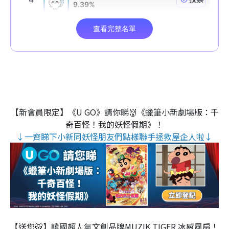
【新會員限定】《U GO》請你睇👹《蠟筆小新劇場版：千
奇百怪！我的妖怪假期》！
↓一齊睇下小新同妖怪朋友們點樣聯手拯救屋企人啦↓
【送您🐯】韓國超人氣文創品牌MUZIK TIGER 冰感風扇！