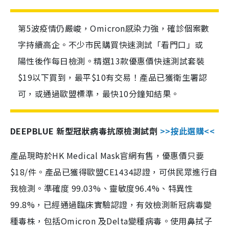
第5波疫情仍嚴峻，Omicron感染力強，確診個案數
字持續高企。不少市民購買快速測試「看門口」或
陽性後作每日檢測。精選13款優惠價快速測試套裝
$19以下買到，最平$10有交易！產品已獲衛生署認
可，或通過歐盟標準，最快10分鐘知結果。
DEEPBLUE 新型冠狀病毒抗原檢測試劑
>>按此選購<<
產品現時於HK Medical Mask官網有售，優惠價只要
$18/件。產品已獲得歐盟CE1434認證，可供民眾進行自
我檢測。準確度 99.03%、靈敏度96.4%、特異性
99.8%，已經通過臨床實驗認證，有效檢測新冠病毒變
種毒株，包括Omicron 及Delta變種病毒。使用鼻拭子