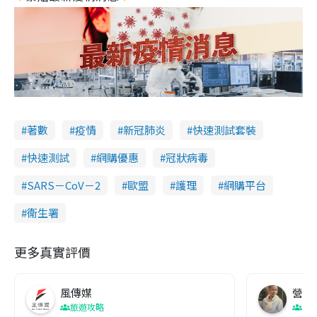
著數
疫情
新冠肺炎
快速測試套裝
快速測試
網購優惠
冠狀病毒
SARS－CoV－2
歐盟
護理
網購平台
衞生署
更多真實評價
風傳媒
營養教
旅遊攻略
生