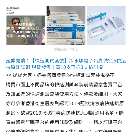
點擊圖片放大
延伸閱讀：【快速測試套裝】深水埗電子特賣城$15快速
抗原測試劑 現貨發售！買10支再送3支檢測棒
<< 提提大家，各零售商發售的快速測試套裝規格不一，
購買市面上不同品牌的快速測試套裝前請留意售賣平台
及該品牌的快速測試套裝使用方法、條款及細則，大家
亦可參考香港衞生署表列認可2019冠狀病毒病快速抗原
測試、歐盟2019冠狀病毒病快速抗原測試通用名單，購
買前留意訂購平台的使用條款及細則，一切以訂購平台
公佈的價錢為準。數量有限，售完即止；所有優惠細則