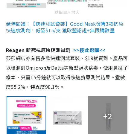
點擊圖片放大
延伸閱讀：【快速測試套裝】Good Mask發售3款抗原
快速檢測劑！低至$15/支 獲歐盟認證+無限購數量
Reagen 新冠抗原快速測試劑
>>按此選購<<
莎莎網店亦有售多款快速測試套裝，$19就買到。產品可
以檢測到Omicron及Delta等新型冠狀病毒，使用鼻拭子
樣本，只需15分鐘就可以取得快速抗原測試結果。靈敏
度95.2%，特異度98.1%。
+2