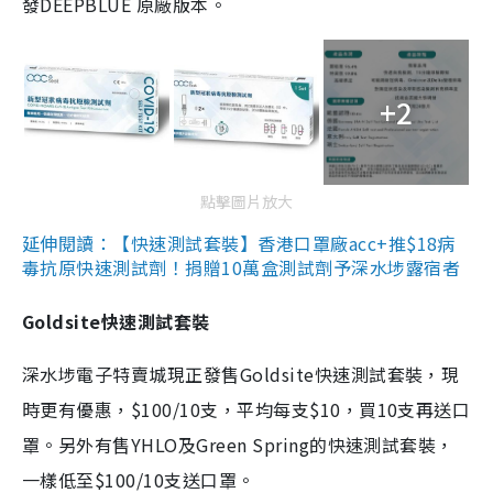
發DEEPBLUE 原廠版本。
+2
點擊圖片放大
延伸閱讀：【快速測試套裝】香港口罩廠acc+推$18病
毒抗原快速測試劑！捐贈10萬盒測試劑予深水埗露宿者
Goldsite快速測試套裝
深水埗電子特賣城現正發售Goldsite快速測試套裝，現
時更有優惠，$100/10支，平均每支$10，買10支再送口
罩。另外有售YHLO及Green Spring的快速測試套裝，
一樣低至$100/10支送口罩。