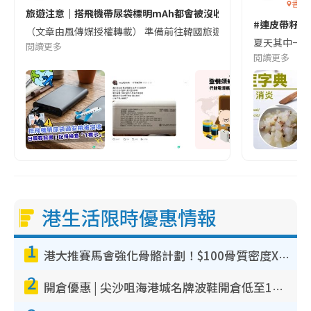
香港
旅遊注意｜搭飛機帶尿袋標明mAh都會被沒收😱出發前切記檢查「1
#連皮帶籽都
（文章由風傳媒授權轉載） 準備前往韓國旅遊的民眾，近期要特別留
夏天其中一種時
閱讀更多
閱讀更多
港生活限時優惠情報
1
港大推賽馬會強化骨骼計劃！$100骨質密度X光檢查 完成免費運動訓練送超市禮券！附參加資格
2
開倉優惠 | 尖沙咀海港城名牌波鞋開倉低至1折！On鞋$899起／Joy&Peace鞋履$98起