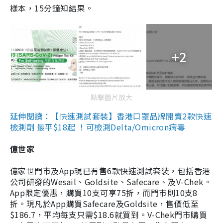
樣本，15分鐘知結果。
+2
點擊圖片放大
延伸閱讀：【快速測試套裝】香港口罩品牌開賣2款快速
檢測劑 最平$18起 ！可檢測Delta/Omicron病毒
億世家
億家世門市及App現已有售6款快速測試套裝，包括香港
公司研發的Wesail、Goldsite、Safecare、及V-Chek。
App限定優惠，購買10支可享75折，而門市則10支8
折。現凡於App購買Safecare及Goldsite，售價低至
$186.7，平均每支只需$18.6就買到。V-Chek門市購買