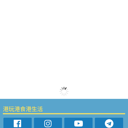
港玩港食港生活