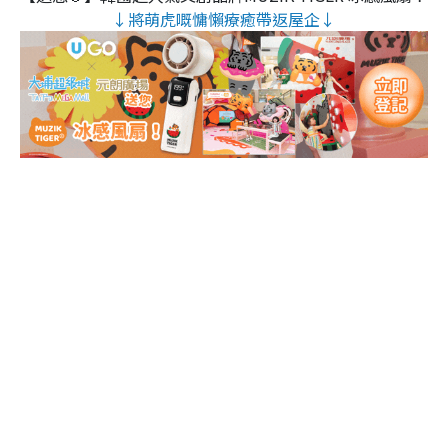
↓將萌虎嘅慵懶療癒帶返屋企↓