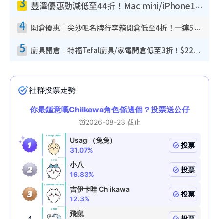
3
豐澤優惠勁減低至44折！Mac mini/iPhone17Pro大減價！廚房家電$220起
4
開倉優惠｜尖沙咀名牌行李箱開倉低至4折！一連5日 American Tourister/ace./Hallmark $200起！
5
廚具開倉｜特福Tefal廚具/家電開倉低至3折！$220起買平底鍋/炒鑊/湯煲！電飯煲/吸塵機/燙斗$418起