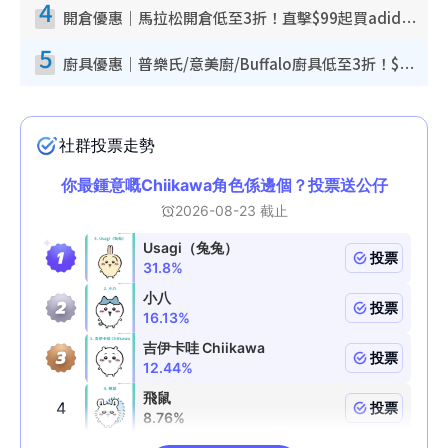
4
開倉優惠｜馬拉松開倉低至3折！直擊$99起買adidas／New Balance／Puma鞋款 STANLEY保溫杯劈價至$119起
5
廚具優惠｜普樂氏/意美廚/Buffalo廚具低至3折！$89起買煎鍋／炒鑊／個人鍋 同場小家電激減至$99起