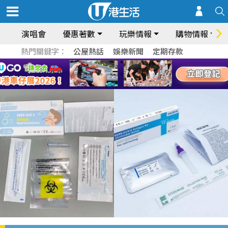
演唱會
優惠著數
玩樂情報
購物情報
熱門關鍵字：
公屋熱話
娛樂新聞
定期存款