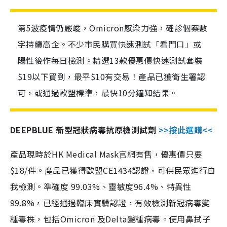
第5波疫情仍嚴峻，Omicron感染力強，確診個案數
字持續高企。不少市民購買快速測試「看門口」或
陽性後作每日檢測。精選13款優惠價快速測試套裝
$19以下買到，最平$10有交易！產品已獲衛生署認
可，或通過歐盟標準，最快10分鐘知結果。
DEEPBLUE 新型冠狀病毒抗原檢測試劑
>>按此選購<<
產品現時於HK Medical Mask官網有售，優惠價只要
$18/件。產品已獲得歐盟CE1434認證，可供民眾進行自
我檢測。準確度 99.03%、靈敏度96.4%、特異性
99.8%，已經通過臨床實驗認證，有效檢測新冠病毒變
種毒株，包括Omicron 及Delta變種病毒。使用鼻拭子