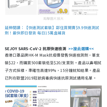
點擊圖片放大
延伸閱讀：【快速測試套裝】鄰住買開賣$9.9快速測試
劑！最快即日發貨 每日15萬盒補貨
SEJOY SARS-CoV-2 抗原快速檢測
>>按此選購<<
香港口罩品牌HK-M Mask抗疫價發售快速檢測劑，單支
裝$22，而購買500套裝低至$20/支買到。產品以鼻咽拭
子方式採樣，準確性高達99%，15分鐘就知結果。產品
已列在歐盟2019冠狀病毒病快速抗原測試通用名單。