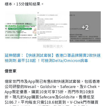
樣本，15分鐘知結果。
+2
點擊圖片放大
延伸閱讀：【快速測試套裝】香港口罩品牌開賣2款快速
檢測劑 最平$18起 ！可檢測Delta/Omicron病毒
億世家
億家世門市及App現已有售6款快速測試套裝，包括香港
公司研發的Wesail、Goldsite、Safecare、及V-Chek。
App限定優惠，購買10支可享75折，而門市則10支8
折。現凡於App購買Safecare及Goldsite，售價低至
$186.7，平均每支只需$18.6就買到。V-Chek門市購買