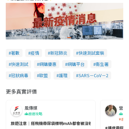
著數
疫情
新冠肺炎
快速測試套裝
快速測試
網購優惠
網購平台
衞生署
冠狀病毒
歐盟
護理
SARS－CoV－2
更多真實評價
風傳媒
營養教
旅遊攻略
生
香港
旅遊注意｜搭飛機帶尿袋標明mAh都會被沒收😱出發前切記檢查「1
#連皮帶籽都