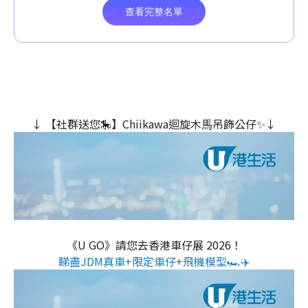
↓ 【社群送您🎠】Chiikawa迴旋木⾺吊飾公仔✨↓
《U GO》請您去香港車仔展 2026！
睇盡JDM真車+限定車仔+飛機模型🏎️✈️