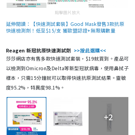
點擊圖片放大
延伸閱讀：【快速測試套裝】Good Mask發售3款抗原
快速檢測劑！低至$15/支 獲歐盟認證+無限購數量
Reagen 新冠抗原快速測試劑
>>按此選購<<
莎莎網店亦有售多款快速測試套裝，$19就買到。產品可
以檢測到Omicron及Delta等新型冠狀病毒，使用鼻拭子
樣本，只需15分鐘就可以取得快速抗原測試結果。靈敏
度95.2%，特異度98.1%。
+2