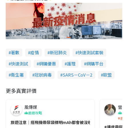
著數
疫情
新冠肺炎
快速測試套裝
快速測試
網購優惠
護理
網購平台
衞生署
冠狀病毒
SARS－CoV－2
歐盟
更多真實評價
風傳媒
營養教
旅遊攻略
生
香港
旅遊注意｜搭飛機帶尿袋標明mAh都會被沒收😱出發前切記檢查「1
#連皮帶籽都