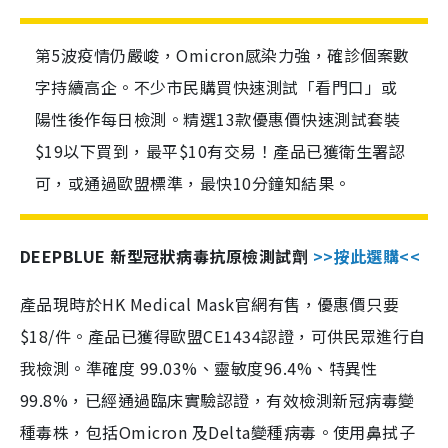
第5波疫情仍嚴峻，Omicron感染力強，確診個案數
字持續高企。不少市民購買快速測試「看門口」或
陽性後作每日檢測。精選13款優惠價快速測試套裝
$19以下買到，最平$10有交易！產品已獲衛生署認
可，或通過歐盟標準，最快10分鐘知結果。
DEEPBLUE 新型冠狀病毒抗原檢測試劑
>>按此選購<<
產品現時於HK Medical Mask官網有售，優惠價只要
$18/件。產品已獲得歐盟CE1434認證，可供民眾進行自
我檢測。準確度 99.03%、靈敏度96.4%、特異性
99.8%，已經通過臨床實驗認證，有效檢測新冠病毒變
種毒株，包括Omicron 及Delta變種病毒。使用鼻拭子