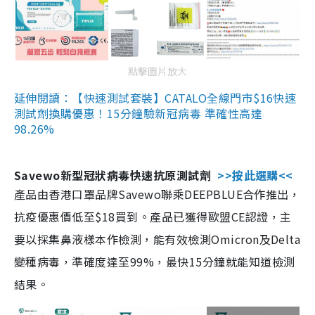
點擊圖片放大
延伸閱讀：【快速測試套裝】CATALO全線門市$16快速
測試劑換購優惠！15分鐘驗新冠病毒 準確性高達
98.26%
Savewo新型冠狀病毒快速抗原測試劑
>>按此選購<<
產品由香港口罩品牌Savewo聯乘DEEPBLUE合作推出，
抗疫優惠價低至$18買到。產品已獲得歐盟CE認證，主
要以採集鼻液樣本作檢測，能有效檢測Omicron及Delta
變種病毒，準確度達至99%，最快15分鐘就能知道檢測
結果。