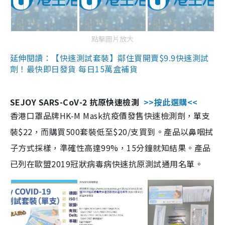
點擊圖片放大
延伸閱讀：【快速測試套裝】鄰住買開賣$9.9快速測試
劑！最快即日發貨 每日15萬盒補貨
SEJOY SARS-CoV-2 抗原快速檢測
>>按此選購<<
香港口罩品牌HK-M Mask抗疫價發售快速檢測劑，單支
裝$22，而購買500套裝低至$20/支買到。產品以鼻咽拭
子方式採樣，準確性高達99%，15分鐘就知結果。產品
已列在歐盟2019冠狀病毒病快速抗原測試通用名單。