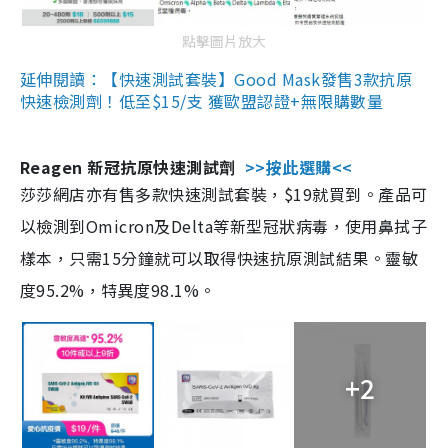
點擊圖片放大
延伸閱讀：【快速測試套裝】Good Mask發售3款抗原
快速檢測劑！低至$15/支 獲歐盟認證+無限購數量
Reagen 新冠抗原快速測試劑
>>按此選購<<
莎莎網店亦有售多款快速測試套裝，$19就買到。產品可
以檢測到Omicron及Delta等新型冠狀病毒，使用鼻拭子
樣本，只需15分鐘就可以取得快速抗原測試結果。靈敏
度95.2%，特異度98.1%。
+2