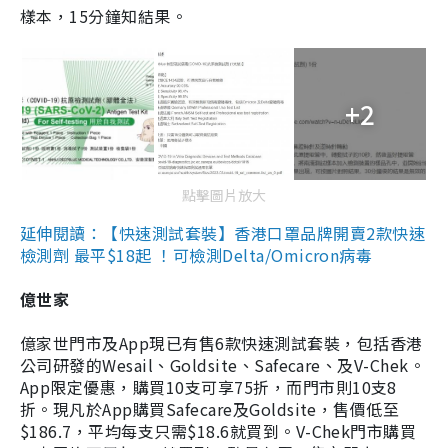
樣本，15分鐘知結果。
+2
點擊圖片放大
延伸閱讀：【快速測試套裝】香港口罩品牌開賣2款快速
檢測劑 最平$18起 ！可檢測Delta/Omicron病毒
億世家
億家世門市及App現已有售6款快速測試套裝，包括香港
公司研發的Wesail、Goldsite、Safecare、及V-Chek。
App限定優惠，購買10支可享75折，而門市則10支8
折。現凡於App購買Safecare及Goldsite，售價低至
$186.7，平均每支只需$18.6就買到。V-Chek門市購買