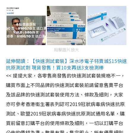
點擊圖片放大
延伸閱讀：【快速測試套裝】深水埗電子特賣城$15快速
抗原測試劑 現貨發售！買10支再送3支檢測棒
<< 提提大家，各零售商發售的快速測試套裝規格不一，
購買市面上不同品牌的快速測試套裝前請留意售賣平台
及該品牌的快速測試套裝使用方法、條款及細則，大家
亦可參考香港衞生署表列認可2019冠狀病毒病快速抗原
測試、歐盟2019冠狀病毒病快速抗原測試通用名單，購
買前留意訂購平台的使用條款及細則，一切以訂購平台
公佈的價錢為準。數量有限，售完即止；所有優惠細則