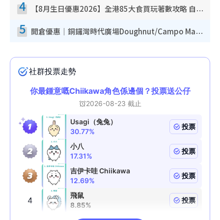
4
【8月生日優惠2026】全港85大食買玩著數攻略 自助餐/火鍋放題同行免費＋誠品/DONKI送現金券
5
開倉優惠｜銅鑼灣時代廣場Doughnut/Campo Marzio開倉低至1折！背囊、書包、手袋劈價$200起