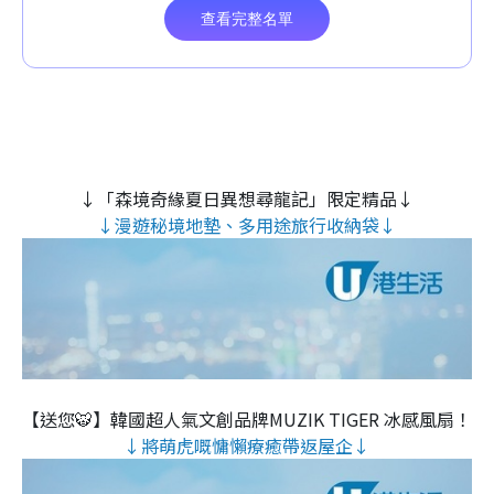
↓「森境奇緣夏日異想尋龍記」限定精品↓
↓漫遊秘境地墊、多用途旅行收納袋↓
【送您🐯】韓國超人氣文創品牌MUZIK TIGER 冰感風扇！
↓將萌虎嘅慵懶療癒帶返屋企↓