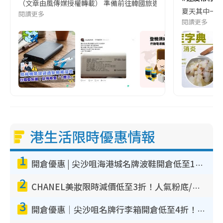
（文章由風傳媒授權轉載） 準備前往韓國旅遊的民眾，近期要特別留
夏天其中一種時
閱讀更多
閱讀更多
港生活限時優惠情報
1
開倉優惠 | 尖沙咀海港城名牌波鞋開倉低至1折！On鞋$899起／Joy&Peace鞋履$98起
2
CHANEL美妝限時減價低至3折！人氣粉底/唇膏/精華液低至$275！COCO香水都有平
3
開倉優惠｜尖沙咀名牌行李箱開倉低至4折！一連5日 American Tourister/ace./Hallmark $200起！