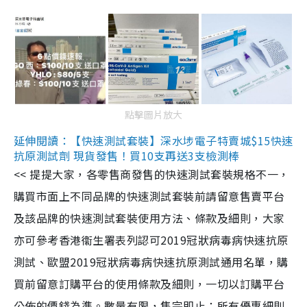
點擊圖片放大
延伸閱讀：【快速測試套裝】深水埗電子特賣城$15快速
抗原測試劑 現貨發售！買10支再送3支檢測棒
<< 提提大家，各零售商發售的快速測試套裝規格不一，
購買市面上不同品牌的快速測試套裝前請留意售賣平台
及該品牌的快速測試套裝使用方法、條款及細則，大家
亦可參考香港衞生署表列認可2019冠狀病毒病快速抗原
測試、歐盟2019冠狀病毒病快速抗原測試通用名單，購
買前留意訂購平台的使用條款及細則，一切以訂購平台
公佈的價錢為準。數量有限，售完即止；所有優惠細則