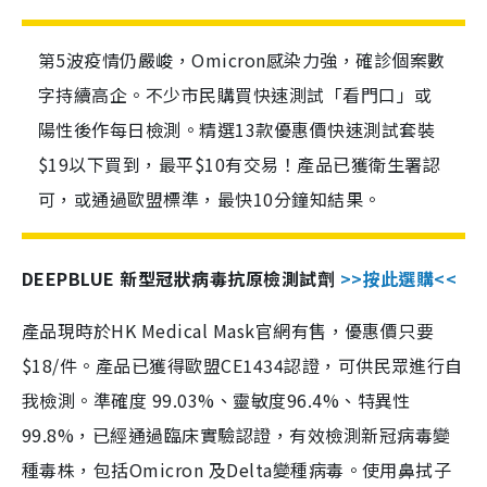
第5波疫情仍嚴峻，Omicron感染力強，確診個案數
字持續高企。不少市民購買快速測試「看門口」或
陽性後作每日檢測。精選13款優惠價快速測試套裝
$19以下買到，最平$10有交易！產品已獲衛生署認
可，或通過歐盟標準，最快10分鐘知結果。
DEEPBLUE 新型冠狀病毒抗原檢測試劑
>>按此選購<<
產品現時於HK Medical Mask官網有售，優惠價只要
$18/件。產品已獲得歐盟CE1434認證，可供民眾進行自
我檢測。準確度 99.03%、靈敏度96.4%、特異性
99.8%，已經通過臨床實驗認證，有效檢測新冠病毒變
種毒株，包括Omicron 及Delta變種病毒。使用鼻拭子