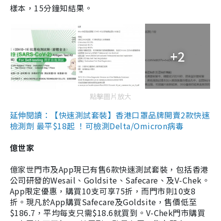
樣本，15分鐘知結果。
+2
點擊圖片放大
延伸閱讀：【快速測試套裝】香港口罩品牌開賣2款快速
檢測劑 最平$18起 ！可檢測Delta/Omicron病毒
億世家
億家世門市及App現已有售6款快速測試套裝，包括香港
公司研發的Wesail、Goldsite、Safecare、及V-Chek。
App限定優惠，購買10支可享75折，而門市則10支8
折。現凡於App購買Safecare及Goldsite，售價低至
$186.7，平均每支只需$18.6就買到。V-Chek門市購買