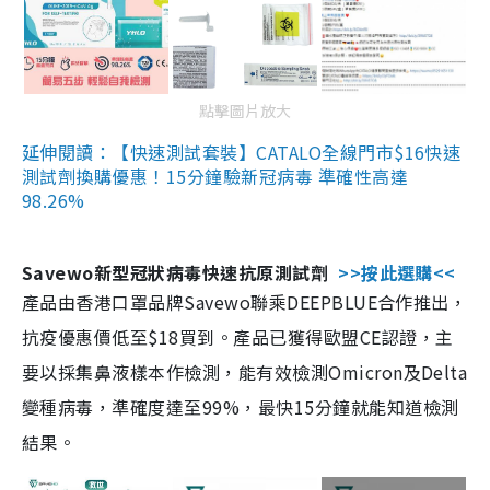
點擊圖片放大
延伸閱讀：【快速測試套裝】CATALO全線門市$16快速
測試劑換購優惠！15分鐘驗新冠病毒 準確性高達
98.26%
Savewo新型冠狀病毒快速抗原測試劑
>>按此選購<<
產品由香港口罩品牌Savewo聯乘DEEPBLUE合作推出，
抗疫優惠價低至$18買到。產品已獲得歐盟CE認證，主
要以採集鼻液樣本作檢測，能有效檢測Omicron及Delta
變種病毒，準確度達至99%，最快15分鐘就能知道檢測
結果。