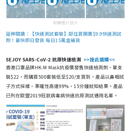
點擊圖片放大
延伸閱讀：【快速測試套裝】鄰住買開賣$9.9快速測試
劑！最快即日發貨 每日15萬盒補貨
SEJOY SARS-CoV-2 抗原快速檢測
>>按此選購<<
香港口罩品牌HK-M Mask抗疫價發售快速檢測劑，單支
裝$22，而購買500套裝低至$20/支買到。產品以鼻咽拭
子方式採樣，準確性高達99%，15分鐘就知結果。產品
已列在歐盟2019冠狀病毒病快速抗原測試通用名單。