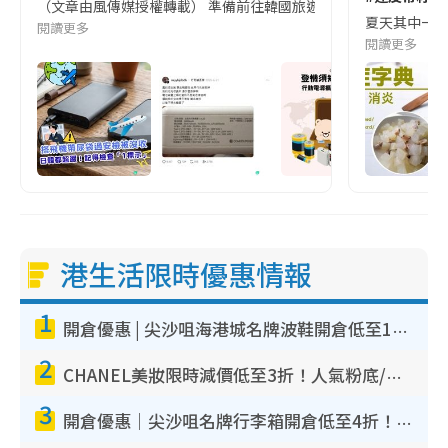
（文章由風傳媒授權轉載） 準備前往韓國旅遊的民眾，近期要特別留
夏天其中一種時
閱讀更多
閱讀更多
港生活限時優惠情報
1
開倉優惠 | 尖沙咀海港城名牌波鞋開倉低至1折！On鞋$899起／Joy&Peace鞋履$98起
2
CHANEL美妝限時減價低至3折！人氣粉底/唇膏/精華液低至$275！COCO香水都有平
3
開倉優惠｜尖沙咀名牌行李箱開倉低至4折！一連5日 American Tourister/ace./Hallmark $200起！