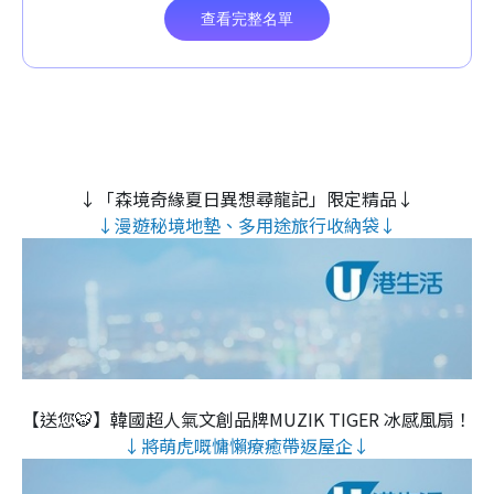
↓「森境奇緣夏日異想尋龍記」限定精品↓
↓漫遊秘境地墊、多用途旅行收納袋↓
【送您🐯】韓國超人氣文創品牌MUZIK TIGER 冰感風扇！
↓將萌虎嘅慵懶療癒帶返屋企↓