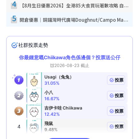
4
【8月生日優惠2026】全港85大食買玩著數攻略 自助餐/火鍋放題同行免費＋誠品/DONKI送現金券
5
開倉優惠｜銅鑼灣時代廣場Doughnut/Campo Marzio開倉低至1折！背囊、書包、手袋劈價$200起