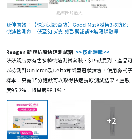
點擊圖片放大
延伸閱讀：【快速測試套裝】Good Mask發售3款抗原
快速檢測劑！低至$15/支 獲歐盟認證+無限購數量
Reagen 新冠抗原快速測試劑
>>按此選購<<
莎莎網店亦有售多款快速測試套裝，$19就買到。產品可
以檢測到Omicron及Delta等新型冠狀病毒，使用鼻拭子
樣本，只需15分鐘就可以取得快速抗原測試結果。靈敏
度95.2%，特異度98.1%。
+2