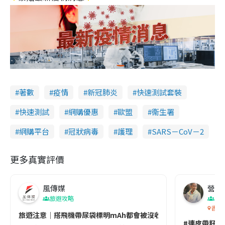
著數
疫情
新冠肺炎
快速測試套裝
快速測試
網購優惠
歐盟
衞生署
網購平台
冠狀病毒
護理
SARS－CoV－2
更多真實評價
風傳媒
營養教
旅遊攻略
生
香港
旅遊注意｜搭飛機帶尿袋標明mAh都會被沒收😱出發前切記檢查「1
#連皮帶籽都