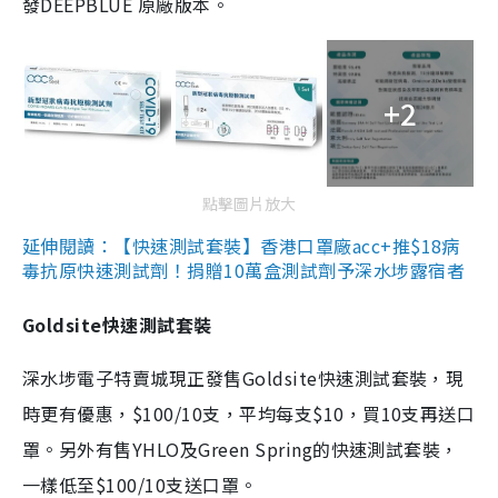
發DEEPBLUE 原廠版本。
+2
點擊圖片放大
延伸閱讀：【快速測試套裝】香港口罩廠acc+推$18病
毒抗原快速測試劑！捐贈10萬盒測試劑予深水埗露宿者
Goldsite快速測試套裝
深水埗電子特賣城現正發售Goldsite快速測試套裝，現
時更有優惠，$100/10支，平均每支$10，買10支再送口
罩。另外有售YHLO及Green Spring的快速測試套裝，
一樣低至$100/10支送口罩。