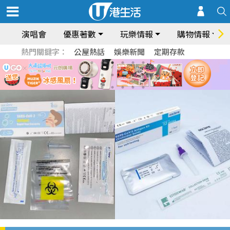
演唱會
優惠著數
玩樂情報
購物情報
熱門關鍵字：
公屋熱話
娛樂新聞
定期存款