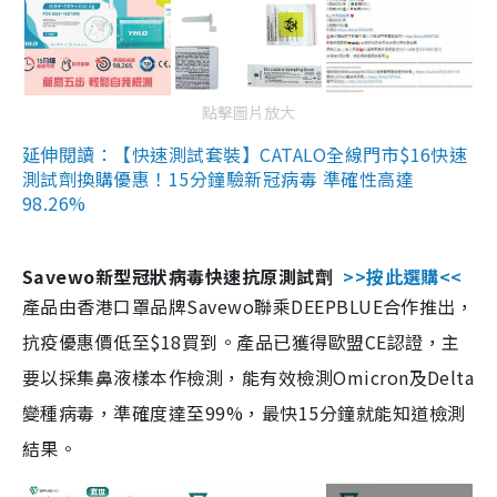
點擊圖片放大
延伸閱讀：【快速測試套裝】CATALO全線門市$16快速
測試劑換購優惠！15分鐘驗新冠病毒 準確性高達
98.26%
Savewo新型冠狀病毒快速抗原測試劑
>>按此選購<<
產品由香港口罩品牌Savewo聯乘DEEPBLUE合作推出，
抗疫優惠價低至$18買到。產品已獲得歐盟CE認證，主
要以採集鼻液樣本作檢測，能有效檢測Omicron及Delta
變種病毒，準確度達至99%，最快15分鐘就能知道檢測
結果。