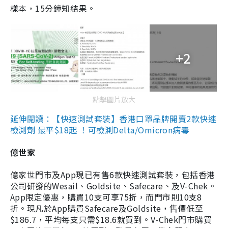
樣本，15分鐘知結果。
+2
點擊圖片放大
延伸閱讀：【快速測試套裝】香港口罩品牌開賣2款快速
檢測劑 最平$18起 ！可檢測Delta/Omicron病毒
億世家
億家世門市及App現已有售6款快速測試套裝，包括香港
公司研發的Wesail、Goldsite、Safecare、及V-Chek。
App限定優惠，購買10支可享75折，而門市則10支8
折。現凡於App購買Safecare及Goldsite，售價低至
$186.7，平均每支只需$18.6就買到。V-Chek門市購買