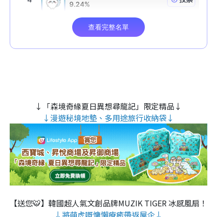
↓「森境奇緣夏日異想尋龍記」限定精品↓
↓漫遊秘境地墊、多用途旅行收納袋↓
【送您🐯】韓國超人氣文創品牌MUZIK TIGER 冰感風扇！
↓將萌虎嘅慵懶療癒帶返屋企↓