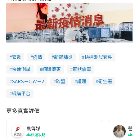
著數
疫情
新冠肺炎
快速測試套裝
快速測試
網購優惠
冠狀病毒
SARS－CoV－2
歐盟
護理
衞生署
網購平台
更多真實評價
風傳媒
營養教
旅遊攻略
生