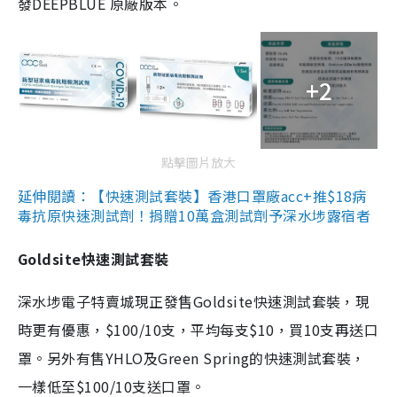
發DEEPBLUE 原廠版本。
+2
點擊圖片放大
延伸閱讀：【快速測試套裝】香港口罩廠acc+推$18病
毒抗原快速測試劑！捐贈10萬盒測試劑予深水埗露宿者
Goldsite快速測試套裝
深水埗電子特賣城現正發售Goldsite快速測試套裝，現
時更有優惠，$100/10支，平均每支$10，買10支再送口
罩。另外有售YHLO及Green Spring的快速測試套裝，
一樣低至$100/10支送口罩。