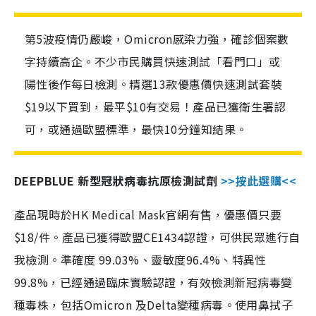
第5波疫情仍嚴峻，Omicron感染力強，確診個案數
字持續高企。不少市民購買快速測試「看門口」或
陽性後作每日檢測。精選13款優惠價快速測試套裝
$19以下買到，最平$10有交易！產品已獲衛生署認
可，或通過歐盟標準，最快10分鐘知結果。
DEEPBLUE 新型冠狀病毒抗原檢測試劑
>>按此選購<<
產品現時於HK Medical Mask官網有售，優惠價只要
$18/件。產品已獲得歐盟CE1434認證，可供民眾進行自
我檢測。準確度 99.03%、靈敏度96.4%、特異性
99.8%，已經通過臨床實驗認證，有效檢測新冠病毒變
種毒株，包括Omicron 及Delta變種病毒。使用鼻拭子