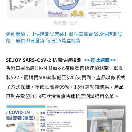
點擊圖片放大
延伸閱讀：【快速測試套裝】鄰住買開賣$9.9快速測試
劑！最快即日發貨 每日15萬盒補貨
SEJOY SARS-CoV-2 抗原快速檢測
>>按此選購<<
香港口罩品牌HK-M Mask抗疫價發售快速檢測劑，單支
裝$22，而購買500套裝低至$20/支買到。產品以鼻咽拭
子方式採樣，準確性高達99%，15分鐘就知結果。產品
已列在歐盟2019冠狀病毒病快速抗原測試通用名單。