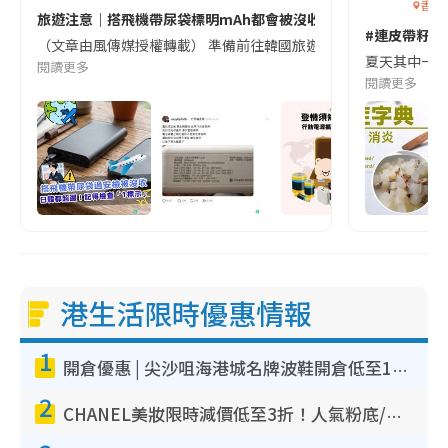
香港
旅遊注意｜搭飛機帶尿袋標明mAh都會被沒收😱出發前切記檢查「1
#連皮帶籽都
（文章由風傳媒授權轉載） 準備前往韓國旅遊的民眾，近期要特別留
夏天其中一種時
閱讀更多
閱讀更多
港生活限時優惠情報
1
開倉優惠 | 尖沙咀海港城名牌波鞋開倉低至1折！On鞋$899起／Joy&Peace鞋履$98起
2
CHANEL美妝限時減價低至3折！人氣粉底/唇膏/精華液低至$275！COCO香水都有平