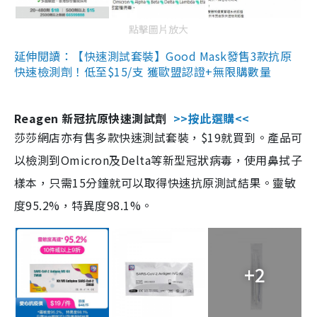
點擊圖片放大
延伸閱讀：【快速測試套裝】Good Mask發售3款抗原
快速檢測劑！低至$15/支 獲歐盟認證+無限購數量
Reagen 新冠抗原快速測試劑
>>按此選購<<
莎莎網店亦有售多款快速測試套裝，$19就買到。產品可
以檢測到Omicron及Delta等新型冠狀病毒，使用鼻拭子
樣本，只需15分鐘就可以取得快速抗原測試結果。靈敏
度95.2%，特異度98.1%。
+2