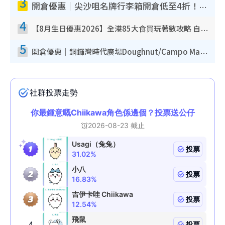
3
開倉優惠｜尖沙咀名牌行李箱開倉低至4折！一連5日 American Tourister/ace./Hallmark $200起！
4
【8月生日優惠2026】全港85大食買玩著數攻略 自助餐/火鍋放題同行免費＋誠品/DONKI送現金券
5
開倉優惠｜銅鑼灣時代廣場Doughnut/Campo Marzio開倉低至1折！背囊、書包、手袋劈價$200起