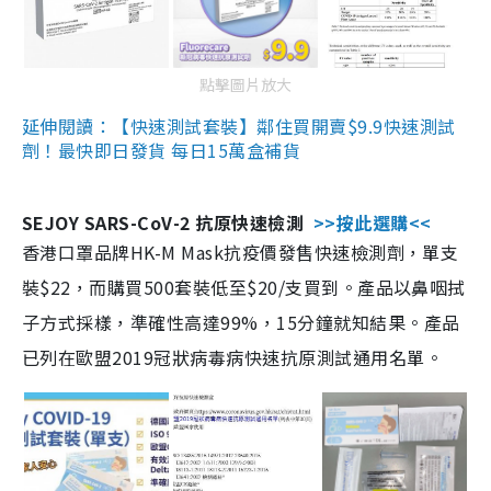
點擊圖片放大
延伸閱讀：【快速測試套裝】鄰住買開賣$9.9快速測試
劑！最快即日發貨 每日15萬盒補貨
SEJOY SARS-CoV-2 抗原快速檢測
>>按此選購<<
香港口罩品牌HK-M Mask抗疫價發售快速檢測劑，單支
裝$22，而購買500套裝低至$20/支買到。產品以鼻咽拭
子方式採樣，準確性高達99%，15分鐘就知結果。產品
已列在歐盟2019冠狀病毒病快速抗原測試通用名單。