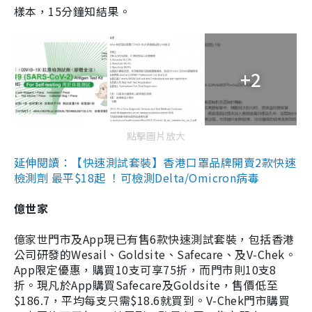
樣本，15分鐘知結果。
+2
點擊圖片放大
延伸閱讀：【快速測試套裝】香港口罩品牌開賣2款快速
檢測劑 最平$18起 ！可檢測Delta/Omicron病毒
億世家
億家世門市及App現已有售6款快速測試套裝，包括香港
公司研發的Wesail、Goldsite、Safecare、及V-Chek。
App限定優惠，購買10支可享75折，而門市則10支8
折。現凡於App購買Safecare及Goldsite，售價低至
$186.7，平均每支只需$18.6就買到。V-Chek門市購買