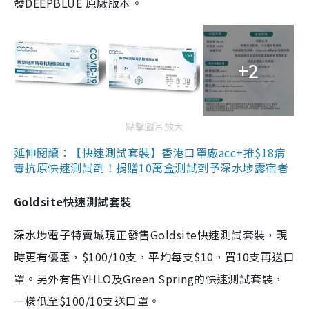
發DEEPBLUE 原廠版本。
+2
點擊圖片放大
延伸閱讀：【快速測試套裝】香港口罩廠acc+推$18病
毒抗原快速測試劑！捐贈10萬盒測試劑予深水埗露宿者
Goldsite快速測試套裝
深水埗電子特賣城現正發售Goldsite快速測試套裝，現
時更有優惠，$100/10支，平均每支$10，買10支再送口
罩。另外有售YHLO及Green Spring的快速測試套裝，
一樣低至$100/10支送口罩。