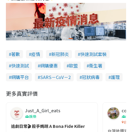
著數
疫情
新冠肺炎
快速測試套裝
快速測試
網購優惠
歐盟
衞生署
網購平台
SARS－CoV－2
冠狀病毒
護理
更多真實評價
Just_A_Girl_eats
co c
娛樂
吹
台灣
追劇日常🎬 殺手媽咪 A Bona Fide Killer
台灣地鐵宣