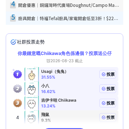
4
開倉優惠｜銅鑼灣時代廣場Doughnut/Campo Marzio開倉低至1折！背囊、書包、手袋劈價$200起
5
廚具開倉｜特福Tefal廚具/家電開倉低至3折！$220起買平底鍋/炒鑊/湯煲！電飯煲/吸塵機/燙斗$418起