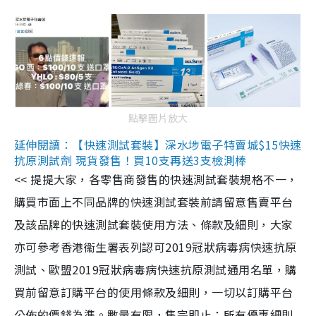
點擊圖片放大
延伸閱讀：【快速測試套裝】深水埗電子特賣城$15快速
抗原測試劑 現貨發售！買10支再送3支檢測棒
<< 提提大家，各零售商發售的快速測試套裝規格不一，
購買市面上不同品牌的快速測試套裝前請留意售賣平台
及該品牌的快速測試套裝使用方法、條款及細則，大家
亦可參考香港衞生署表列認可2019冠狀病毒病快速抗原
測試、歐盟2019冠狀病毒病快速抗原測試通用名單，購
買前留意訂購平台的使用條款及細則，一切以訂購平台
公佈的價錢為準。數量有限，售完即止；所有優惠細則