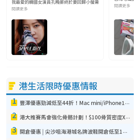
我最愛的韓國女演員孔曉振終於要回歸小螢幕啦!這次的劇本改編自同名
閱讀更多
閱讀更多
港生活限時優惠情報
1
豐澤優惠勁減低至44折！Mac mini/iPhone17Pro大減價！廚房家電$220起
2
港大推賽馬會強化骨骼計劃！$100骨質密度X光檢查 完成免費運動訓練送超市禮券！附參加資格
3
開倉優惠 | 尖沙咀海港城名牌波鞋開倉低至1折！On鞋$899起／Joy&Peace鞋履$98起