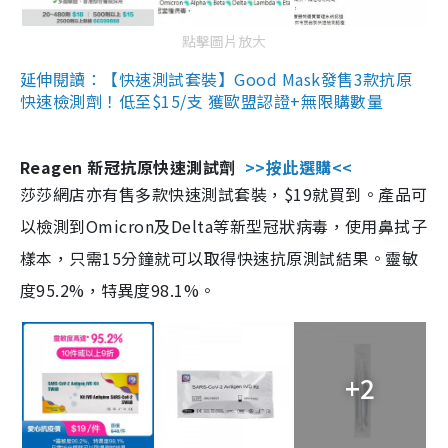
點擊圖片放大
延伸閱讀：【快速測試套裝】Good Mask發售3款抗原
快速檢測劑！低至$15/支 獲歐盟認證+無限購數量
Reagen 新冠抗原快速測試劑
>>按此選購<<
莎莎網店亦有售多款快速測試套裝，$19就買到。產品可
以檢測到Omicron及Delta等新型冠狀病毒，使用鼻拭子
樣本，只需15分鐘就可以取得快速抗原測試結果。靈敏
度95.2%，特異度98.1%。
+2