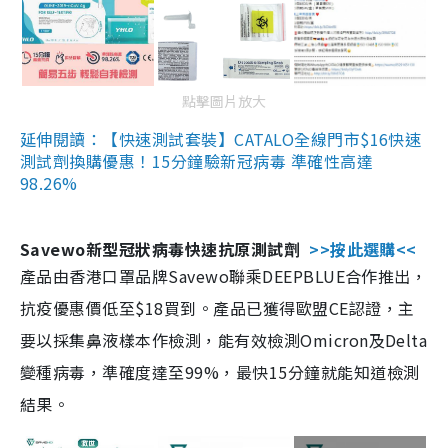
點擊圖片放大
延伸閱讀：【快速測試套裝】CATALO全線門市$16快速
測試劑換購優惠！15分鐘驗新冠病毒 準確性高達
98.26%
Savewo新型冠狀病毒快速抗原測試劑
>>按此選購<<
產品由香港口罩品牌Savewo聯乘DEEPBLUE合作推出，
抗疫優惠價低至$18買到。產品已獲得歐盟CE認證，主
要以採集鼻液樣本作檢測，能有效檢測Omicron及Delta
變種病毒，準確度達至99%，最快15分鐘就能知道檢測
結果。