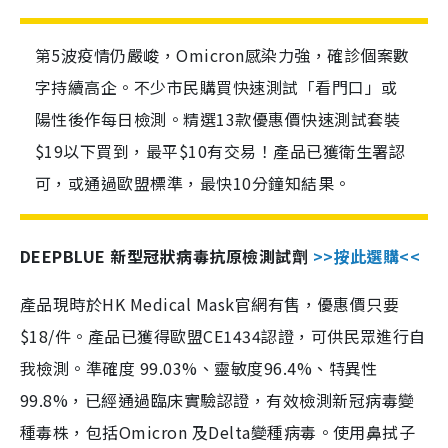
第5波疫情仍嚴峻，Omicron感染力強，確診個案數
字持續高企。不少市民購買快速測試「看門口」或
陽性後作每日檢測。精選13款優惠價快速測試套裝
$19以下買到，最平$10有交易！產品已獲衛生署認
可，或通過歐盟標準，最快10分鐘知結果。
DEEPBLUE 新型冠狀病毒抗原檢測試劑
>>按此選購<<
產品現時於HK Medical Mask官網有售，優惠價只要
$18/件。產品已獲得歐盟CE1434認證，可供民眾進行自
我檢測。準確度 99.03%、靈敏度96.4%、特異性
99.8%，已經通過臨床實驗認證，有效檢測新冠病毒變
種毒株，包括Omicron 及Delta變種病毒。使用鼻拭子