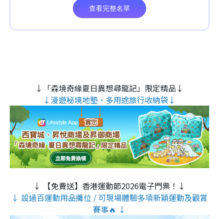
↓「森境奇緣夏日異想尋龍記」限定精品↓
↓漫遊秘境地墊、多用途旅行收納袋↓
↓ 【免費送】香港運動節2026電子門票！↓
↓ 設過百運動用品攤位 / 可現場體驗多項新穎運動及觀賞
賽事🔥 ↓