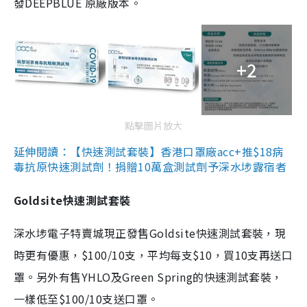
發DEEPBLUE 原廠版本。
+2
點擊圖片放大
延伸閱讀：【快速測試套裝】香港口罩廠acc+推$18病
毒抗原快速測試劑！捐贈10萬盒測試劑予深水埗露宿者
Goldsite快速測試套裝
深水埗電子特賣城現正發售Goldsite快速測試套裝，現
時更有優惠，$100/10支，平均每支$10，買10支再送口
罩。另外有售YHLO及Green Spring的快速測試套裝，
一樣低至$100/10支送口罩。