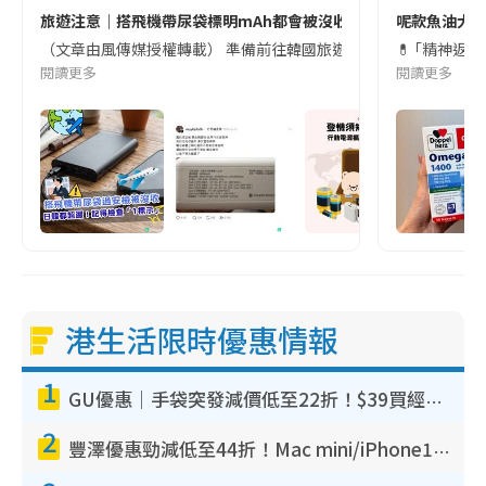
旅遊注意｜搭飛機帶尿袋標明mAh都會被沒收😱出發前切記檢查「1
呢款魚油大家
（文章由風傳媒授權轉載） 準備前往韓國旅遊的民眾，近期要特別留
💊 ｢精神返
閱讀更多
閱讀更多
港生活限時優惠情報
1
GU優惠｜手袋突發減價低至22折！$39買經典波士頓包/餃子袋！飾物同步減價$29起！
2
豐澤優惠勁減低至44折！Mac mini/iPhone17Pro大減價！廚房家電$220起