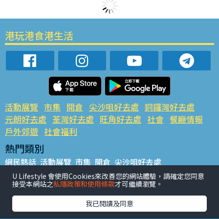
港玩港食港生活
活動展覽
市集
開倉
尖沙咀好去處
銅鑼灣好去處
元朗好去處
荃灣好去處
旺角好去處
社會
餐廳情報
戶外郊遊
社會福利
熱門類別
網民熱話
活動展覽
市集
開倉
尖沙咀好去處
銅鑼灣好去處
元朗好去處
荃灣好去處
旺角好去處
社會
U Lifestyle 會使用Cookies來改善您的網站體驗，請確定您同意
接受本網站之
私隱政策和使用條款
才可繼續瀏覽。
餐廳情報
戶外郊遊
熱門標籤
我已閱讀及同意
#UGO搵好去處
#人氣活動推介
#美食社群熱話