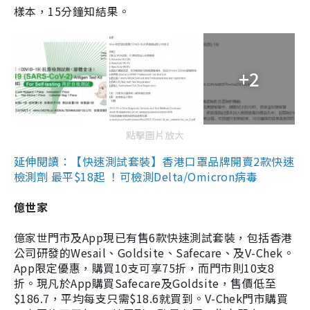
樣本，15分鐘知結果。
+2
點擊圖片放大
延伸閱讀：【快速測試套裝】香港口罩品牌開賣2款快速
檢測劑 最平$18起 ！可檢測Delta/Omicron病毒
億世家
億家世門市及App現已有售6款快速測試套裝，包括香港
公司研發的Wesail、Goldsite、Safecare、及V-Chek。
App限定優惠，購買10支可享75折，而門市則10支8
折。現凡於App購買Safecare及Goldsite，售價低至
$186.7，平均每支只需$18.6就買到。V-Chek門市購買