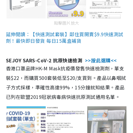
點擊圖片放大
延伸閱讀：【快速測試套裝】鄰住買開賣$9.9快速測試
劑！最快即日發貨 每日15萬盒補貨
SEJOY SARS-CoV-2 抗原快速檢測
>>按此選購<<
香港口罩品牌HK-M Mask抗疫價發售快速檢測劑，單支
裝$22，而購買500套裝低至$20/支買到。產品以鼻咽拭
子方式採樣，準確性高達99%，15分鐘就知結果。產品
已列在歐盟2019冠狀病毒病快速抗原測試通用名單。