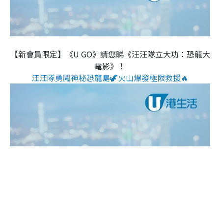
【新會員限定】《U GO》請您睇《汪汪隊立大功：恐龍大
電影》！
汪汪隊勇闖神秘恐龍島🦖火山爆發極限救援🔥