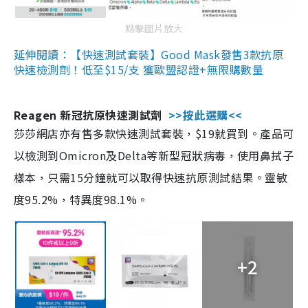
點擊圖片放大
延伸閱讀：【快速測試套裝】Good Mask發售3款抗原
快速檢測劑！低至$15/支 獲歐盟認證+無限購數量
Reagen 新冠抗原快速測試劑
>>按此選購<<
莎莎網店亦有售多款快速測試套裝，$19就買到。產品可
以檢測到Omicron及Delta等新型冠狀病毒，使用鼻拭子
樣本，只需15分鐘就可以取得快速抗原測試結果。靈敏
度95.2%，特異度98.1%。
+2