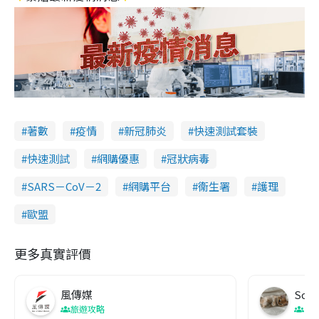
著數
疫情
新冠肺炎
快速測試套裝
快速測試
網購優惠
冠狀病毒
SARS－CoV－2
網購平台
衞生署
護理
歐盟
更多真實評價
風傳媒
Soul
旅遊攻略
生