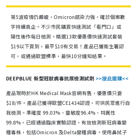
第5波疫情仍嚴峻，Omicron感染力強，確診個案數
字持續高企。不少市民購買快速測試「看門口」或
陽性後作每日檢測。精選13款優惠價快速測試套裝
$19以下買到，最平$10有交易！產品已獲衛生署認
可，或通過歐盟標準，最快10分鐘知結果。
DEEPBLUE 新型冠狀病毒抗原檢測試劑
>>按此選購<<
產品現時於HK Medical Mask官網有售，優惠價只要
$18/件。產品已獲得歐盟CE1434認證，可供民眾進行自
我檢測。準確度 99.03%、靈敏度96.4%、特異性
99.8%，已經通過臨床實驗認證，有效檢測新冠病毒變
種毒株，包括Omicron 及Delta變種病毒。使用鼻拭子