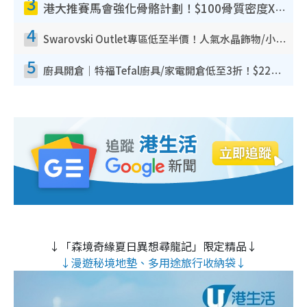
3
港大推賽馬會強化骨骼計劃！$100骨質密度X光檢查 完成免費運動訓練送超市禮券！附參加資格
4
Swarovski Outlet專區低至半價！人氣水晶飾物/小擺設$138起！迪士尼款/水晶高跟鞋都有平
5
廚具開倉｜特福Tefal廚具/家電開倉低至3折！$220起買平底鍋/炒鑊/湯煲！電飯煲/吸塵機/燙斗$418起
↓「森境奇緣夏日異想尋龍記」限定精品↓
↓漫遊秘境地墊、多用途旅行收納袋↓