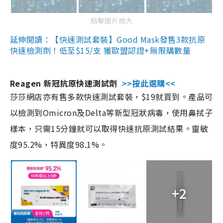
點擊圖片放大
延伸閱讀：【快速測試套裝】Good Mask發售3款抗原
快速檢測劑！低至$15/支 獲歐盟認證+無限購數量
Reagen 新冠抗原快速測試劑
>>按此選購<<
莎莎網店亦有售多款快速測試套裝，$19就買到。產品可
以檢測到Omicron及Delta等新型冠狀病毒，使用鼻拭子
樣本，只需15分鐘就可以取得快速抗原測試結果。靈敏
度95.2%，特異度98.1%。
+2