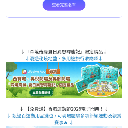
↓「森境奇緣夏日異想尋龍記」限定精品↓
↓漫遊秘境地墊、多用途旅行收納袋↓
↓ 【免費送】香港運動節2026電子門票！↓
↓ 設過百運動用品攤位 / 可現場體驗多項新穎運動及觀賞
賽事🔥 ↓