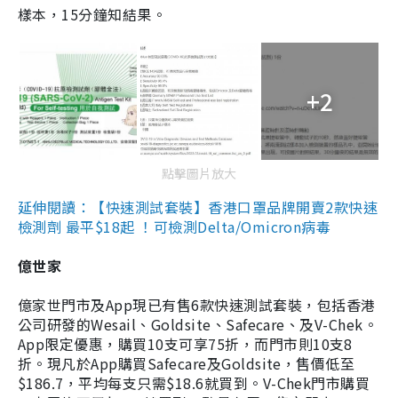
樣本，15分鐘知結果。
+2
點擊圖片放大
延伸閱讀：【快速測試套裝】香港口罩品牌開賣2款快速
檢測劑 最平$18起 ！可檢測Delta/Omicron病毒
億世家
億家世門市及App現已有售6款快速測試套裝，包括香港
公司研發的Wesail、Goldsite、Safecare、及V-Chek。
App限定優惠，購買10支可享75折，而門市則10支8
折。現凡於App購買Safecare及Goldsite，售價低至
$186.7，平均每支只需$18.6就買到。V-Chek門市購買