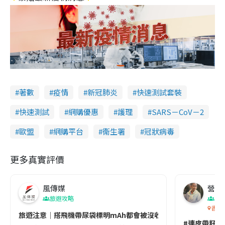
著數
疫情
新冠肺炎
快速測試套裝
快速測試
網購優惠
護理
SARS－CoV－2
歐盟
網購平台
衞生署
冠狀病毒
更多真實評價
風傳媒
營養教
旅遊攻略
生
香港
旅遊注意｜搭飛機帶尿袋標明mAh都會被沒收😱出發前切記檢查「1
#連皮帶籽都