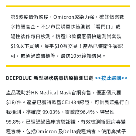
第5波疫情仍嚴峻，Omicron感染力強，確診個案數
字持續高企。不少市民購買快速測試「看門口」或
陽性後作每日檢測。精選13款優惠價快速測試套裝
$19以下買到，最平$10有交易！產品已獲衛生署認
可，或通過歐盟標準，最快10分鐘知結果。
DEEPBLUE 新型冠狀病毒抗原檢測試劑
>>按此選購<<
產品現時於HK Medical Mask官網有售，優惠價只要
$18/件。產品已獲得歐盟CE1434認證，可供民眾進行自
我檢測。準確度 99.03%、靈敏度96.4%、特異性
99.8%，已經通過臨床實驗認證，有效檢測新冠病毒變
種毒株，包括Omicron 及Delta變種病毒。使用鼻拭子