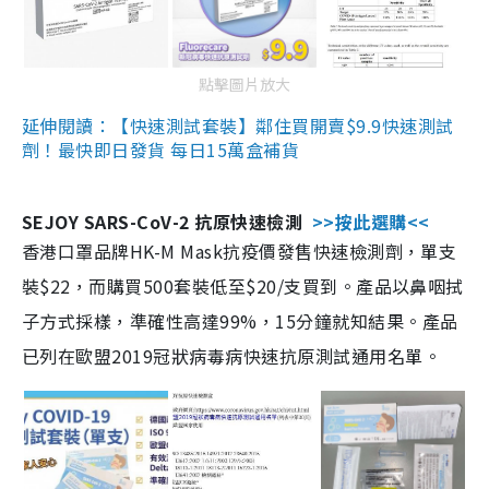
點擊圖片放大
延伸閱讀：【快速測試套裝】鄰住買開賣$9.9快速測試
劑！最快即日發貨 每日15萬盒補貨
SEJOY SARS-CoV-2 抗原快速檢測
>>按此選購<<
香港口罩品牌HK-M Mask抗疫價發售快速檢測劑，單支
裝$22，而購買500套裝低至$20/支買到。產品以鼻咽拭
子方式採樣，準確性高達99%，15分鐘就知結果。產品
已列在歐盟2019冠狀病毒病快速抗原測試通用名單。