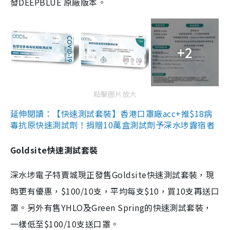
發DEEPBLUE 原廠版本。
+2
點擊圖片放大
延伸閱讀：【快速測試套裝】香港口罩廠acc+推$18病
毒抗原快速測試劑！捐贈10萬盒測試劑予深水埗露宿者
Goldsite快速測試套裝
深水埗電子特賣城現正發售Goldsite快速測試套裝，現
時更有優惠，$100/10支，平均每支$10，買10支再送口
罩。另外有售YHLO及Green Spring的快速測試套裝，
一樣低至$100/10支送口罩。