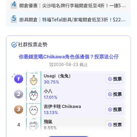
4
開倉優惠｜尖沙咀名牌行李箱開倉低至4折！一連5日 American Tourister/ace./Hallmark $200起！
5
廚具開倉｜特福Tefal廚具/家電開倉低至3折！$220起買平底鍋/炒鑊/湯煲！電飯煲/吸塵機/燙斗$418起