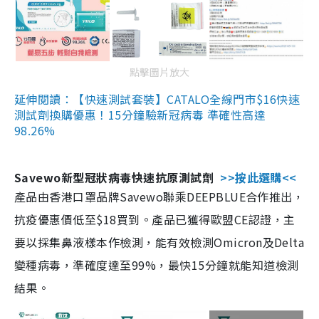
點擊圖片放大
延伸閱讀：【快速測試套裝】CATALO全線門市$16快速
測試劑換購優惠！15分鐘驗新冠病毒 準確性高達
98.26%
Savewo新型冠狀病毒快速抗原測試劑
>>按此選購<<
產品由香港口罩品牌Savewo聯乘DEEPBLUE合作推出，
抗疫優惠價低至$18買到。產品已獲得歐盟CE認證，主
要以採集鼻液樣本作檢測，能有效檢測Omicron及Delta
變種病毒，準確度達至99%，最快15分鐘就能知道檢測
結果。