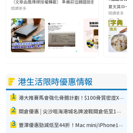
（文章由風傳媒授權轉載） 準備前往韓國旅遊的民眾，近期要特別留
夏天其中一種時
閱讀更多
閱讀更多
港生活限時優惠情報
1
港大推賽馬會強化骨骼計劃！$100骨質密度X光檢查 完成免費運動訓練送超市禮券！附參加資格
2
開倉優惠 | 尖沙咀海港城名牌波鞋開倉低至1折！On鞋$899起／Joy&Peace鞋履$98起
3
豐澤優惠勁減低至44折！Mac mini/iPhone17Pro大減價！廚房家電$220起