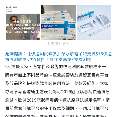
點擊圖片放大
延伸閱讀：【快速測試套裝】深水埗電子特賣城$15快速
抗原測試劑 現貨發售！買10支再送3支檢測棒
<< 提提大家，各零售商發售的快速測試套裝規格不一，
購買市面上不同品牌的快速測試套裝前請留意售賣平台
及該品牌的快速測試套裝使用方法、條款及細則，大家
亦可參考香港衞生署表列認可2019冠狀病毒病快速抗原
測試、歐盟2019冠狀病毒病快速抗原測試通用名單，購
買前留意訂購平台的使用條款及細則，一切以訂購平台
公佈的價錢為準。數量有限，售完即止；所有優惠細則