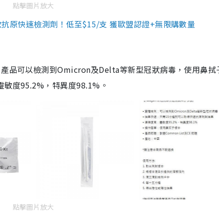
點擊圖片放大
3款抗原快速檢測劑！低至$15/支 獲歐盟認證+無限購數量
品可以檢測到Omicron及Delta等新型冠狀病毒，使用鼻拭
度95.2%，特異度98.1%。
點擊圖片放大