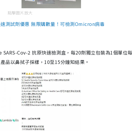
點擊圖片放大
測試劑優惠 無限購數量！可檢測Omicron病毒
are SARS-Cov-2 抗原快速檢測盒，每20劑獨立包裝為1個單位
5。產品以鼻拭子採樣，10至15分鐘知結果。