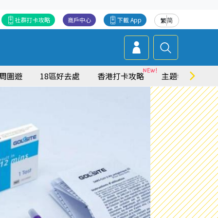
社群打卡攻略
商戶中心
下載 App
繁
简
周圍遊
18區好去處
香港打卡攻略
主題特集