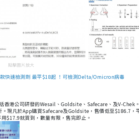
點擊圖片放大
檢測劑 最平$18起 ！可檢測Delta/Omicron病毒
研發的Wesail、Goldsite、Safecare、及V-Chek。
凡於App購買Safecare及Goldsite，售價低至$186.7
均不用$17.9就買到，數量有限，售完即止。