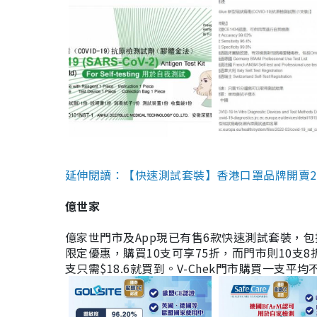
延伸閱讀：【快速測試套裝】香港口罩品牌開賣2款快速
億世家
億家世門市及App現已有售6款快速測試套裝，包括香港公司
限定優惠，購買10支可享75折，而門市則10支8折。現
支只需$18.6就買到。V-Chek門市購買一支平