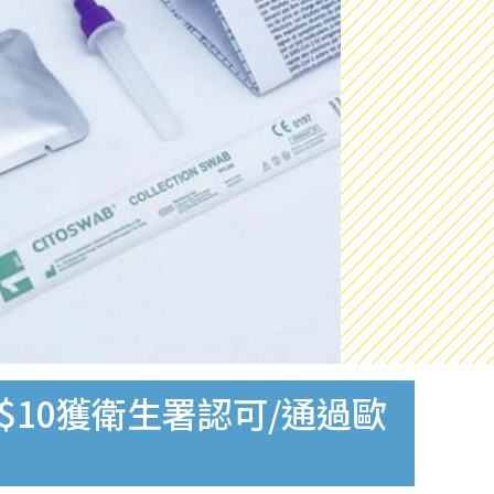
$10獲衛生署認可/通過歐