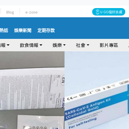
Blog
e-zone
U GO搵好去處
熱話
娛樂新聞
定期存款
情報
飲食情報
娛樂
社會
影片專區