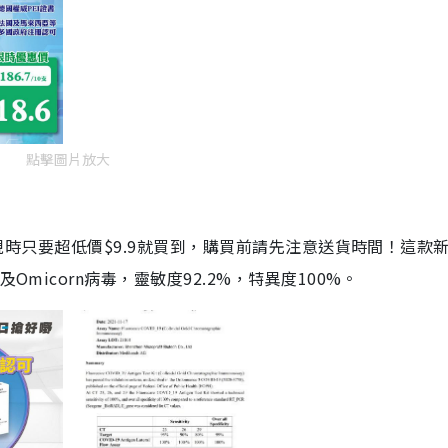
點擊圖片放大
劑，現時只要超低價$9.9就買到，購買前請先注意送貨時間！這款
Omicorn病毒，靈敏度92.2%，特異度100%。