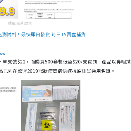
點擊圖片放大
速測試劑！最快即日發貨 每日15萬盒補貨
<<
，單支裝$22，而購買500套裝低至$20/支買到。產品以鼻咽
品已列在歐盟2019冠狀病毒病快速抗原測試通用名單。