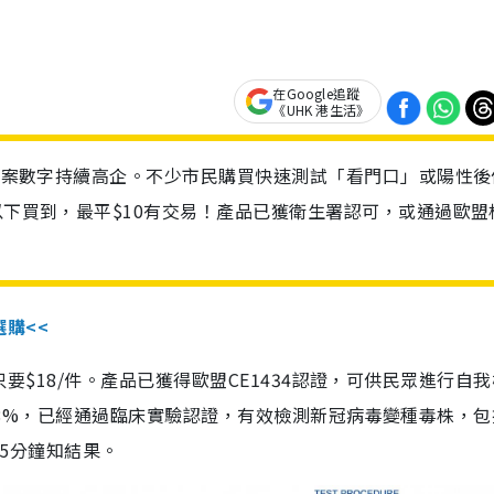
在Google追蹤
《UHK 港生活》
診個案數字持續高企。不少市民購買快速測試「看門口」或陽性後
以下買到，最平$10有交易！產品已獲衛生署認可，或通過歐盟
選購<<
惠價只要$18/件。產品已獲得歐盟CE1434認證，可供民眾進行自
性99.8%，已經通過臨床實驗認證，有效檢測新冠病毒變種毒株，
，15分鐘知結果。