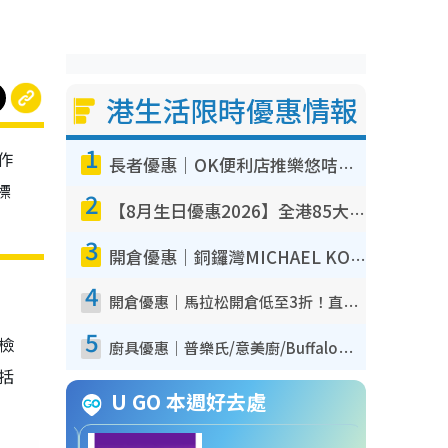
港生活限時優惠情報
1
作
長者優惠｜OK便利店推樂悠咭優惠！買麵包/牛奶/保健品拍卡即減
標
2
【8月生日優惠2026】全港85大食買玩著數攻略 自助餐/火鍋放題同行免費＋誠品/DONKI送現金券
3
開倉優惠｜銅鑼灣MICHAEL KORS開倉低至17折！直擊$500起買手袋/銀包/鞋款 必買經典Jet Set系列
4
開倉優惠｜馬拉松開倉低至3折！直擊$99起買adidas／New Balance／Puma鞋款 STANLEY保溫杯劈價至$119起
5
我檢
廚具優惠｜普樂氏/意美廚/Buffalo廚具低至3折！$89起買煎鍋／炒鑊／個人鍋 同場小家電激減至$99起
包括
U GO 本週好去處