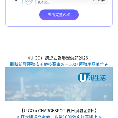
《U GO》請您去香港運動節2026！
體驗新興運動💦＋競技賽事💪＋100+運動用品攤位🔥
【U GO x CHARGESPOT 夏日消暑企劃⚡】
> 打卡即送充電券！限量1000張🔋送完即止 <