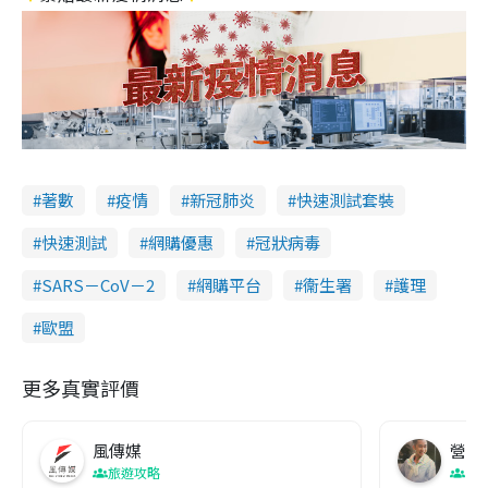
著數
疫情
新冠肺炎
快速測試套裝
快速測試
網購優惠
冠狀病毒
SARS－CoV－2
網購平台
衞生署
護理
歐盟
更多真實評價
風傳媒
營養教
旅遊攻略
生