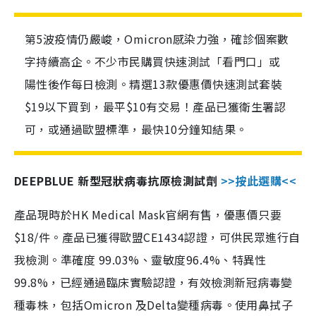
第5波疫情仍嚴峻，Omicron感染力強，確診個案數
字持續高企。不少市民購買快速測試「看門口」或
陽性後作每日檢測。精選13款優惠價快速測試套裝
$19以下買到，最平$10有交易！產品已獲衛生署認
可，或通過歐盟標準，最快10分鐘知結果。
DEEPBLUE 新型冠狀病毒抗原檢測試劑
>>按此選購<<
產品現時於HK Medical Mask官網有售，優惠價只要
$18/件。產品已獲得歐盟CE1434認證，可供民眾進行自
我檢測。準確度 99.03%、靈敏度96.4%、特異性
99.8%，已經通過臨床實驗認證，有效檢測新冠病毒變
種毒株，包括Omicron 及Delta變種病毒。使用鼻拭子