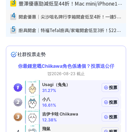
3
豐澤優惠勁減低至44折！Mac mini/iPhone17Pro大減價！廚房家電$220起
4
開倉優惠｜尖沙咀名牌行李箱開倉低至4折！一連5日 American Tourister/ace./Hallmark $200起！
5
廚具開倉｜特福Tefal廚具/家電開倉低至3折！$220起買平底鍋/炒鑊/湯煲！電飯煲/吸塵機/燙斗$418起