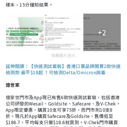
樣本，15分鐘知結果。
+2
點擊圖片放大
延伸閱讀：【快速測試套裝】香港口罩品牌開賣2款快速
檢測劑 最平$18起 ！可檢測Delta/Omicron病毒
億世家
億家世門市及App現已有售6款快速測試套裝，包括香港
公司研發的Wesail、Goldsite、Safecare、及V-Chek。
App限定優惠，購買10支可享75折，而門市則10支8
折。現凡於App購買Safecare及Goldsite，售價低至
$186.7，平均每支只需$18.6就買到。V-Chek門市購買