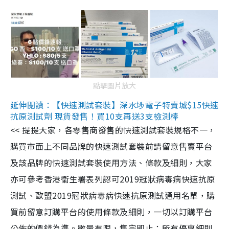
點擊圖片放大
延伸閱讀：【快速測試套裝】深水埗電子特賣城$15快速
抗原測試劑 現貨發售！買10支再送3支檢測棒
<< 提提大家，各零售商發售的快速測試套裝規格不一，
購買市面上不同品牌的快速測試套裝前請留意售賣平台
及該品牌的快速測試套裝使用方法、條款及細則，大家
亦可參考香港衞生署表列認可2019冠狀病毒病快速抗原
測試、歐盟2019冠狀病毒病快速抗原測試通用名單，購
買前留意訂購平台的使用條款及細則，一切以訂購平台
公佈的價錢為準。數量有限，售完即止；所有優惠細則