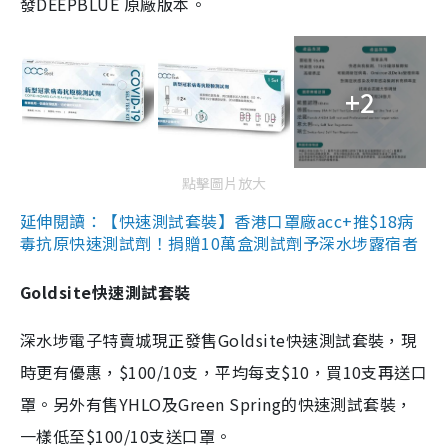
發DEEPBLUE 原廠版本。
+2
點擊圖片放大
延伸閱讀：【快速測試套裝】香港口罩廠acc+推$18病
毒抗原快速測試劑！捐贈10萬盒測試劑予深水埗露宿者
Goldsite快速測試套裝
深水埗電子特賣城現正發售Goldsite快速測試套裝，現
時更有優惠，$100/10支，平均每支$10，買10支再送口
罩。另外有售YHLO及Green Spring的快速測試套裝，
一樣低至$100/10支送口罩。