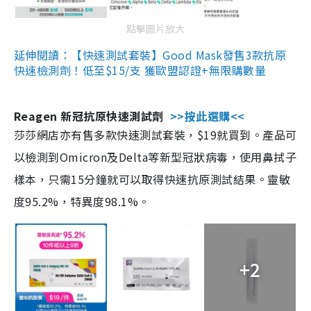
點擊圖片放大
延伸閱讀：【快速測試套裝】Good Mask發售3款抗原
快速檢測劑！低至$15/支 獲歐盟認證+無限購數量
Reagen 新冠抗原快速測試劑
>>按此選購<<
莎莎網店亦有售多款快速測試套裝，$19就買到。產品可
以檢測到Omicron及Delta等新型冠狀病毒，使用鼻拭子
樣本，只需15分鐘就可以取得快速抗原測試結果。靈敏
度95.2%，特異度98.1%。
+2