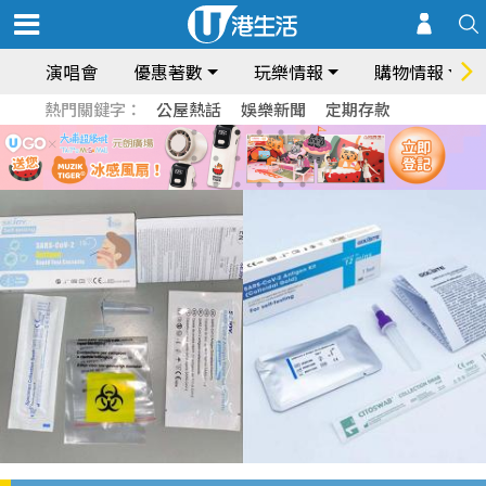
演唱會
優惠著數
玩樂情報
購物情報
熱門關鍵字：
公屋熱話
娛樂新聞
定期存款