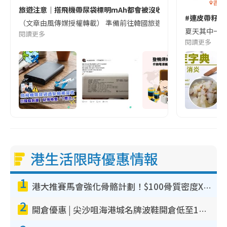
香港
旅遊注意｜搭飛機帶尿袋標明mAh都會被沒收😱出發前切記檢查「1
#連皮帶籽都
（文章由風傳媒授權轉載） 準備前往韓國旅遊的民眾，近期要特別留
夏天其中一種時
閱讀更多
閱讀更多
港生活限時優惠情報
1
港大推賽馬會強化骨骼計劃！$100骨質密度X光檢查 完成免費運動訓練送超市禮券！附參加資格
2
開倉優惠 | 尖沙咀海港城名牌波鞋開倉低至1折！On鞋$899起／Joy&Peace鞋履$98起