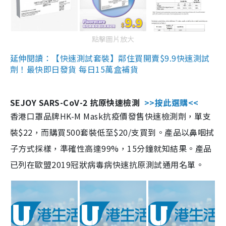
點擊圖片放大
延伸閱讀：【快速測試套裝】鄰住買開賣$9.9快速測試
劑！最快即日發貨 每日15萬盒補貨
SEJOY SARS-CoV-2 抗原快速檢測
>>按此選購<<
香港口罩品牌HK-M Mask抗疫價發售快速檢測劑，單支
裝$22，而購買500套裝低至$20/支買到。產品以鼻咽拭
子方式採樣，準確性高達99%，15分鐘就知結果。產品
已列在歐盟2019冠狀病毒病快速抗原測試通用名單。