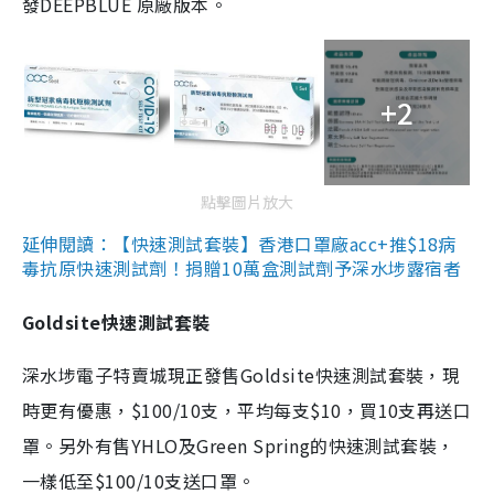
發DEEPBLUE 原廠版本。
+2
點擊圖片放大
延伸閱讀：【快速測試套裝】香港口罩廠acc+推$18病
毒抗原快速測試劑！捐贈10萬盒測試劑予深水埗露宿者
Goldsite快速測試套裝
深水埗電子特賣城現正發售Goldsite快速測試套裝，現
時更有優惠，$100/10支，平均每支$10，買10支再送口
罩。另外有售YHLO及Green Spring的快速測試套裝，
一樣低至$100/10支送口罩。