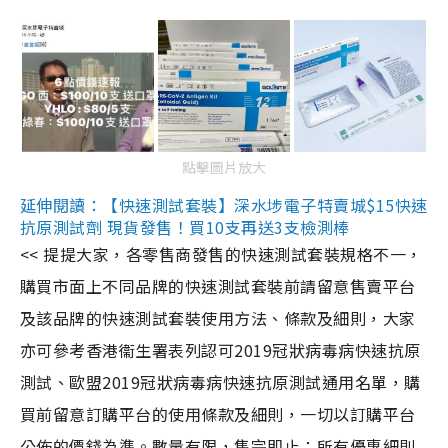
點擊圖片放大
延伸閱讀：【快速測試套裝】深水埗電子特賣城$15快速
抗原測試劑 現貨發售！買10支再送3支檢測棒
<< 提提大家，各零售商發售的快速測試套裝規格不一，
購買市面上不同品牌的快速測試套裝前請留意售賣平台
及該品牌的快速測試套裝使用方法、條款及細則，大家
亦可參考香港衞生署表列認可2019冠狀病毒病快速抗原
測試、歐盟2019冠狀病毒病快速抗原測試通用名單，購
買前留意訂購平台的使用條款及細則，一切以訂購平台
公佈的價錢為準。數量有限，售完即止；所有優惠細則