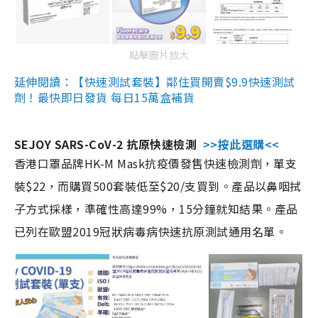
點擊圖片放大
延伸閱讀：【快速測試套裝】鄰住買開賣$9.9快速測試
劑！最快即日發貨 每日15萬盒補貨
SEJOY SARS-CoV-2 抗原快速檢測
>>按此選購<<
香港口罩品牌HK-M Mask抗疫價發售快速檢測劑，單支
裝$22，而購買500套裝低至$20/支買到。產品以鼻咽拭
子方式採樣，準確性高達99%，15分鐘就知結果。產品
已列在歐盟2019冠狀病毒病快速抗原測試通用名單。