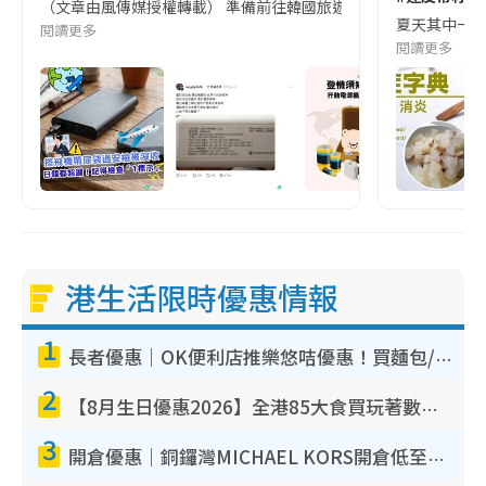
（文章由風傳媒授權轉載） 準備前往韓國旅遊的民眾，近期要特別留
夏天其中一種時
閱讀更多
閱讀更多
港生活限時優惠情報
1
長者優惠｜OK便利店推樂悠咭優惠！買麵包/牛奶/保健品拍卡即減
2
【8月生日優惠2026】全港85大食買玩著數攻略 自助餐/火鍋放題同行免費＋誠品/DONKI送現金券
3
開倉優惠｜銅鑼灣MICHAEL KORS開倉低至17折！直擊$500起買手袋/銀包/鞋款 必買經典Jet Set系列