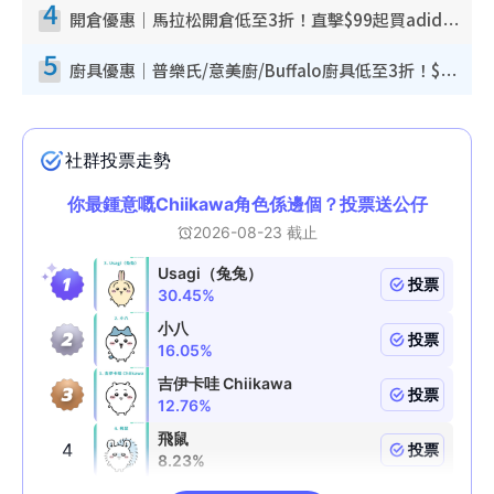
4
開倉優惠｜馬拉松開倉低至3折！直擊$99起買adidas／New Balance／Puma鞋款 STANLEY保溫杯劈價至$119起
5
廚具優惠｜普樂氏/意美廚/Buffalo廚具低至3折！$89起買煎鍋／炒鑊／個人鍋 同場小家電激減至$99起