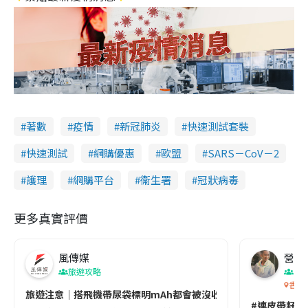
著數
疫情
新冠肺炎
快速測試套裝
快速測試
網購優惠
歐盟
SARS－CoV－2
護理
網購平台
衞生署
冠狀病毒
更多真實評價
風傳媒
營養教
旅遊攻略
生
香港
旅遊注意｜搭飛機帶尿袋標明mAh都會被沒收😱出發前切記檢查「1
#連皮帶籽都