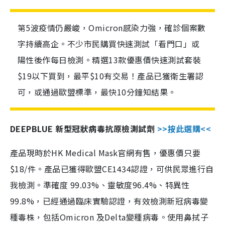
第5波疫情仍嚴峻，Omicron感染力強，確診個案數
字持續高企。不少市民購買快速測試「看門口」或
陽性後作每日檢測。精選13款優惠價快速測試套裝
$19以下買到，最平$10有交易！產品已獲衛生署認
可，或通過歐盟標準，最快10分鐘知結果。
DEEPBLUE 新型冠狀病毒抗原檢測試劑
>>按此選購<<
產品現時於HK Medical Mask官網有售，優惠價只要
$18/件。產品已獲得歐盟CE1434認證，可供民眾進行自
我檢測。準確度 99.03%、靈敏度96.4%、特異性
99.8%，已經通過臨床實驗認證，有效檢測新冠病毒變
種毒株，包括Omicron 及Delta變種病毒。使用鼻拭子