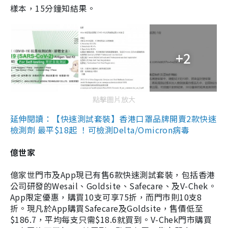
樣本，15分鐘知結果。
+2
點擊圖片放大
延伸閱讀：【快速測試套裝】香港口罩品牌開賣2款快速
檢測劑 最平$18起 ！可檢測Delta/Omicron病毒
億世家
億家世門市及App現已有售6款快速測試套裝，包括香港
公司研發的Wesail、Goldsite、Safecare、及V-Chek。
App限定優惠，購買10支可享75折，而門市則10支8
折。現凡於App購買Safecare及Goldsite，售價低至
$186.7，平均每支只需$18.6就買到。V-Chek門市購買