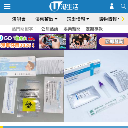
演唱會
優惠著數
玩樂情報
購物情報
熱門關鍵字：
公屋熱話
娛樂新聞
定期存款