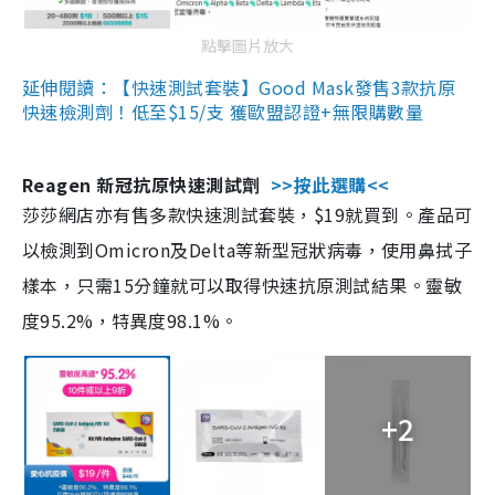
點擊圖片放大
延伸閱讀：【快速測試套裝】Good Mask發售3款抗原
快速檢測劑！低至$15/支 獲歐盟認證+無限購數量
Reagen 新冠抗原快速測試劑
>>按此選購<<
莎莎網店亦有售多款快速測試套裝，$19就買到。產品可
以檢測到Omicron及Delta等新型冠狀病毒，使用鼻拭子
樣本，只需15分鐘就可以取得快速抗原測試結果。靈敏
度95.2%，特異度98.1%。
+2