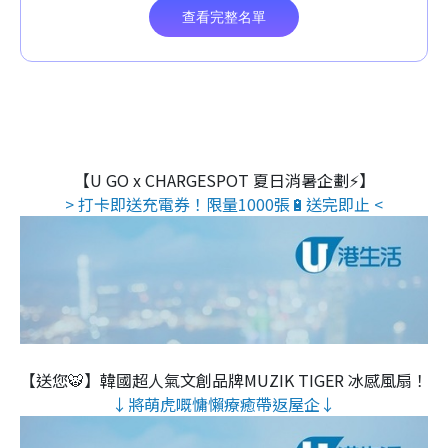
【U GO x CHARGESPOT 夏日消暑企劃⚡】
> 打卡即送充電券！限量1000張🔋送完即止 <
【送您🐯】韓國超人氣文創品牌MUZIK TIGER 冰感風扇！
↓將萌虎嘅慵懶療癒帶返屋企↓