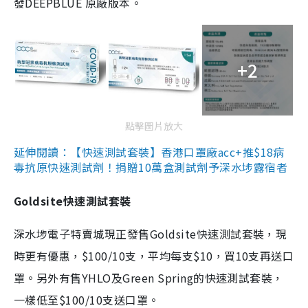
發DEEPBLUE 原廠版本。
+2
點擊圖片放大
延伸閱讀：【快速測試套裝】香港口罩廠acc+推$18病
毒抗原快速測試劑！捐贈10萬盒測試劑予深水埗露宿者
Goldsite快速測試套裝
深水埗電子特賣城現正發售Goldsite快速測試套裝，現
時更有優惠，$100/10支，平均每支$10，買10支再送口
罩。另外有售YHLO及Green Spring的快速測試套裝，
一樣低至$100/10支送口罩。