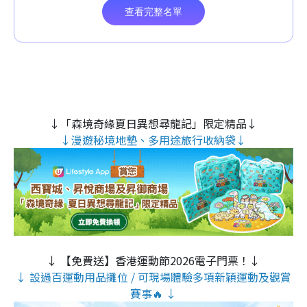
↓「森境奇緣夏日異想尋龍記」限定精品↓
↓漫遊秘境地墊、多用途旅行收納袋↓
↓ 【免費送】香港運動節2026電子門票！↓
↓ 設過百運動用品攤位 / 可現場體驗多項新穎運動及觀賞
賽事🔥 ↓