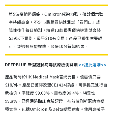
第5波疫情仍嚴峻，Omicron感染力強，確診個案數
字持續高企。不少市民購買快速測試「看門口」或
陽性後作每日檢測。精選13款優惠價快速測試套裝
$19以下買到，最平$10有交易！產品已獲衛生署認
可，或通過歐盟標準，最快10分鐘知結果。
DEEPBLUE 新型冠狀病毒抗原檢測試劑
>>按此選購<<
產品現時於HK Medical Mask官網有售，優惠價只要
$18/件。產品已獲得歐盟CE1434認證，可供民眾進行自
我檢測。準確度 99.03%、靈敏度96.4%、特異性
99.8%，已經通過臨床實驗認證，有效檢測新冠病毒變
種毒株，包括Omicron 及Delta變種病毒。使用鼻拭子