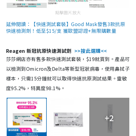
點擊圖片放大
延伸閱讀：【快速測試套裝】Good Mask發售3款抗原
快速檢測劑！低至$15/支 獲歐盟認證+無限購數量
Reagen 新冠抗原快速測試劑
>>按此選購<<
莎莎網店亦有售多款快速測試套裝，$19就買到。產品可
以檢測到Omicron及Delta等新型冠狀病毒，使用鼻拭子
樣本，只需15分鐘就可以取得快速抗原測試結果。靈敏
度95.2%，特異度98.1%。
+2