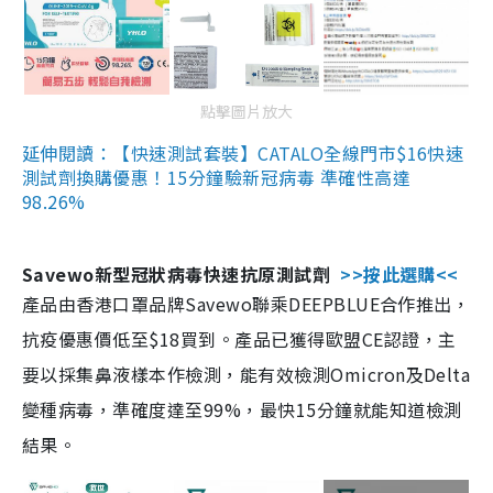
點擊圖片放大
延伸閱讀：【快速測試套裝】CATALO全線門市$16快速
測試劑換購優惠！15分鐘驗新冠病毒 準確性高達
98.26%
Savewo新型冠狀病毒快速抗原測試劑
>>按此選購<<
產品由香港口罩品牌Savewo聯乘DEEPBLUE合作推出，
抗疫優惠價低至$18買到。產品已獲得歐盟CE認證，主
要以採集鼻液樣本作檢測，能有效檢測Omicron及Delta
變種病毒，準確度達至99%，最快15分鐘就能知道檢測
結果。