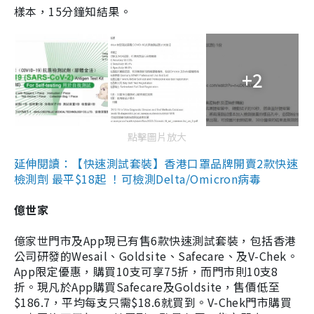
樣本，15分鐘知結果。
+2
點擊圖片放大
延伸閱讀：【快速測試套裝】香港口罩品牌開賣2款快速
檢測劑 最平$18起 ！可檢測Delta/Omicron病毒
億世家
億家世門市及App現已有售6款快速測試套裝，包括香港
公司研發的Wesail、Goldsite、Safecare、及V-Chek。
App限定優惠，購買10支可享75折，而門市則10支8
折。現凡於App購買Safecare及Goldsite，售價低至
$186.7，平均每支只需$18.6就買到。V-Chek門市購買