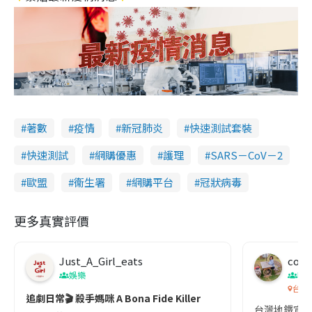
著數
疫情
新冠肺炎
快速測試套裝
快速測試
網購優惠
護理
SARS－CoV－2
歐盟
衞生署
網購平台
冠狀病毒
更多真實評價
Just_A_Girl_eats
co c
娛樂
吹
台灣
追劇日常🎬 殺手媽咪 A Bona Fide Killer
台灣地鐵宣