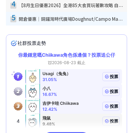
4
【8月生日優惠2026】全港85大食買玩著數攻略 自助餐/火鍋放題同行免費＋誠品/DONKI送現金券
5
開倉優惠｜銅鑼灣時代廣場Doughnut/Campo Marzio開倉低至1折！背囊、書包、手袋劈價$200起