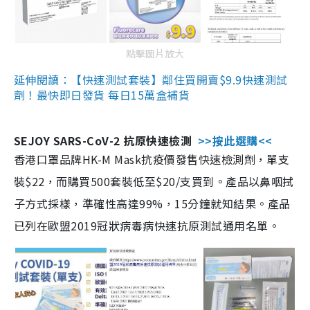
點擊圖片放大
延伸閱讀：【快速測試套裝】鄰住買開賣$9.9快速測試
劑！最快即日發貨 每日15萬盒補貨
SEJOY SARS-CoV-2 抗原快速檢測
>>按此選購<<
香港口罩品牌HK-M Mask抗疫價發售快速檢測劑，單支
裝$22，而購買500套裝低至$20/支買到。產品以鼻咽拭
子方式採樣，準確性高達99%，15分鐘就知結果。產品
已列在歐盟2019冠狀病毒病快速抗原測試通用名單。