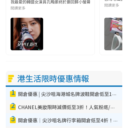
我最愛的韓國女演員孔曉振終於要回歸小螢幕啦!這次的劇本改編自同名
閱讀更多
閱讀更多
港生活限時優惠情報
1
開倉優惠 | 尖沙咀海港城名牌波鞋開倉低至1折！On鞋$899起／Joy&Peace鞋履$98起
2
CHANEL美妝限時減價低至3折！人氣粉底/唇膏/精華液低至$275！COCO香水都有平
3
開倉優惠｜尖沙咀名牌行李箱開倉低至4折！一連5日 American Tourister/ace./Hallmark $200起！