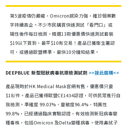
第5波疫情仍嚴峻，Omicron感染力強，確診個案數
字持續高企。不少市民購買快速測試「看門口」或
陽性後作每日檢測。精選13款優惠價快速測試套裝
$19以下買到，最平$10有交易！產品已獲衛生署認
可，或通過歐盟標準，最快10分鐘知結果。
DEEPBLUE 新型冠狀病毒抗原檢測試劑
>>按此選購<<
產品現時於HK Medical Mask官網有售，優惠價只要
$18/件。產品已獲得歐盟CE1434認證，可供民眾進行自
我檢測。準確度 99.03%、靈敏度96.4%、特異性
99.8%，已經通過臨床實驗認證，有效檢測新冠病毒變
種毒株，包括Omicron 及Delta變種病毒。使用鼻拭子