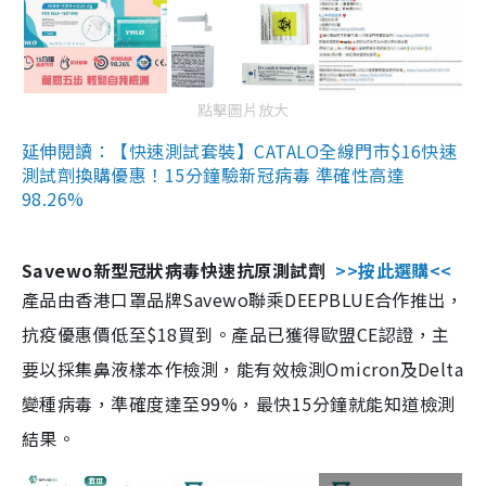
點擊圖片放大
延伸閱讀：【快速測試套裝】CATALO全線門市$16快速
測試劑換購優惠！15分鐘驗新冠病毒 準確性高達
98.26%
Savewo新型冠狀病毒快速抗原測試劑
>>按此選購<<
產品由香港口罩品牌Savewo聯乘DEEPBLUE合作推出，
抗疫優惠價低至$18買到。產品已獲得歐盟CE認證，主
要以採集鼻液樣本作檢測，能有效檢測Omicron及Delta
變種病毒，準確度達至99%，最快15分鐘就能知道檢測
結果。