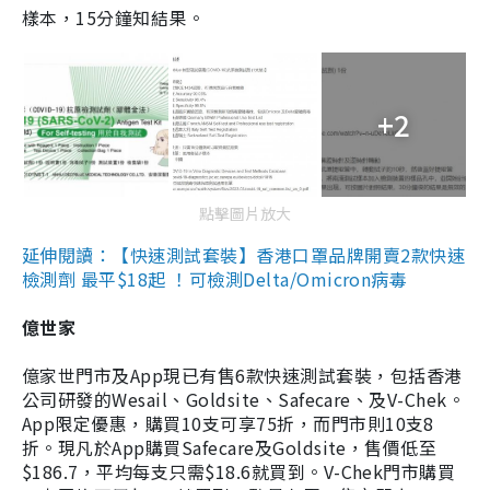
樣本，15分鐘知結果。
+2
點擊圖片放大
延伸閱讀：【快速測試套裝】香港口罩品牌開賣2款快速
檢測劑 最平$18起 ！可檢測Delta/Omicron病毒
億世家
億家世門市及App現已有售6款快速測試套裝，包括香港
公司研發的Wesail、Goldsite、Safecare、及V-Chek。
App限定優惠，購買10支可享75折，而門市則10支8
折。現凡於App購買Safecare及Goldsite，售價低至
$186.7，平均每支只需$18.6就買到。V-Chek門市購買