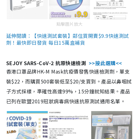
點擊圖片放大
延伸閱讀：【快速測試套裝】鄰住買開賣$9.9快速測試
劑！最快即日發貨 每日15萬盒補貨
SEJOY SARS-CoV-2 抗原快速檢測
>>按此選購<<
香港口罩品牌HK-M Mask抗疫價發售快速檢測劑，單支
裝$22，而購買500套裝低至$20/支買到。產品以鼻咽拭
子方式採樣，準確性高達99%，15分鐘就知結果。產品
已列在歐盟2019冠狀病毒病快速抗原測試通用名單。