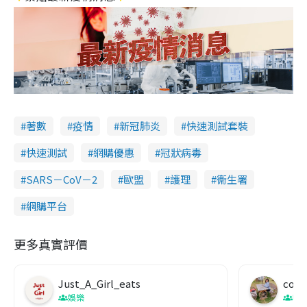
著數
疫情
新冠肺炎
快速測試套裝
快速測試
網購優惠
冠狀病毒
SARS－CoV－2
歐盟
護理
衞生署
網購平台
更多真實評價
Just_A_Girl_eats
co c
娛樂
吹