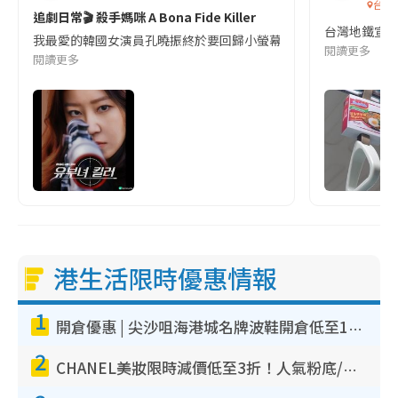
台灣
追劇日常🎬 殺手媽咪 A Bona Fide Killer
台灣地鐵宣
我最愛的韓國女演員孔曉振終於要回歸小螢幕啦!這次的劇本改編自同名
閱讀更多
閱讀更多
港生活限時優惠情報
1
開倉優惠 | 尖沙咀海港城名牌波鞋開倉低至1折！On鞋$899起／Joy&Peace鞋履$98起
2
CHANEL美妝限時減價低至3折！人氣粉底/唇膏/精華液低至$275！COCO香水都有平