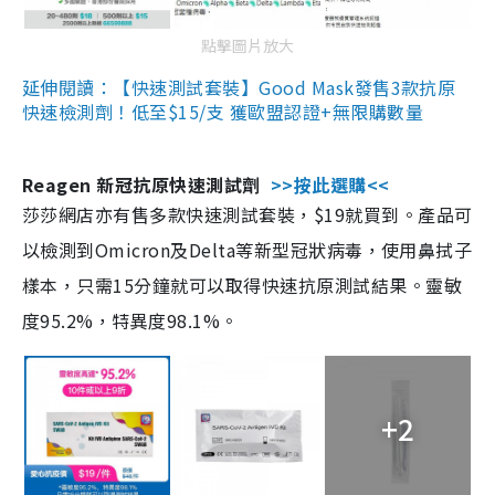
點擊圖片放大
延伸閱讀：【快速測試套裝】Good Mask發售3款抗原
快速檢測劑！低至$15/支 獲歐盟認證+無限購數量
Reagen 新冠抗原快速測試劑
>>按此選購<<
莎莎網店亦有售多款快速測試套裝，$19就買到。產品可
以檢測到Omicron及Delta等新型冠狀病毒，使用鼻拭子
樣本，只需15分鐘就可以取得快速抗原測試結果。靈敏
度95.2%，特異度98.1%。
+2