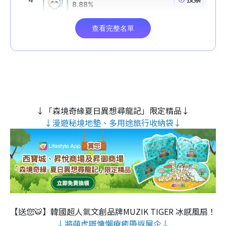
↓「森境奇緣夏日異想尋龍記」限定精品↓
↓漫遊秘境地墊、多用途旅行收納袋↓
【送您🐯】韓國超人氣文創品牌MUZIK TIGER 冰感風扇！
↓將萌虎嘅慵懶療癒帶返屋企↓