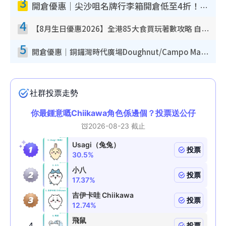
3
開倉優惠｜尖沙咀名牌行李箱開倉低至4折！一連5日 American Tourister/ace./Hallmark $200起！
4
【8月生日優惠2026】全港85大食買玩著數攻略 自助餐/火鍋放題同行免費＋誠品/DONKI送現金券
5
開倉優惠｜銅鑼灣時代廣場Doughnut/Campo Marzio開倉低至1折！背囊、書包、手袋劈價$200起