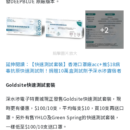
發DEEPBLUE 原廠版本。
+2
點擊圖片放大
延伸閱讀：【快速測試套裝】香港口罩廠acc+推$18病
毒抗原快速測試劑！捐贈10萬盒測試劑予深水埗露宿者
Goldsite快速測試套裝
深水埗電子特賣城現正發售Goldsite快速測試套裝，現
時更有優惠，$100/10支，平均每支$10，買10支再送口
罩。另外有售YHLO及Green Spring的快速測試套裝，
一樣低至$100/10支送口罩。