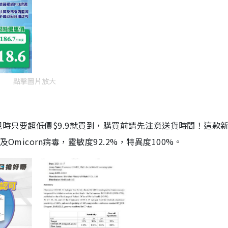
點擊圖片放大
劑，現時只要超低價$9.9就買到，購買前請先注意送貨時間！這款
Omicorn病毒，靈敏度92.2%，特異度100%。