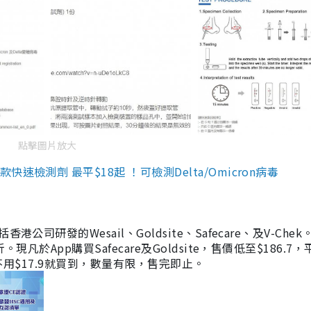
點擊圖片放大
檢測劑 最平$18起 ！可檢測Delta/Omicron病毒
研發的Wesail、Goldsite、Safecare、及V-Chek。
凡於App購買Safecare及Goldsite，售價低至$186.7
均不用$17.9就買到，數量有限，售完即止。