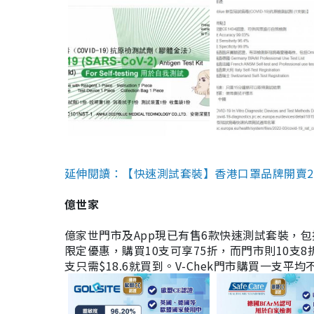
延伸閱讀：【快速測試套裝】香港口罩品牌開賣2款快速
億世家
億家世門市及App現已有售6款快速測試套裝，包括香港公司
限定優惠，購買10支可享75折，而門市則10支8折。現
支只需$18.6就買到。V-Chek門市購買一支平