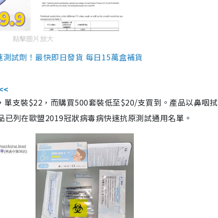
點擊圖片放大
速測試劑！最快即日發貨 每日15萬盒補貨
<<
，單支裝$22，而購買500套裝低至$20/支買到。產品以鼻咽
品已列在歐盟2019冠狀病毒病快速抗原測試通用名單。