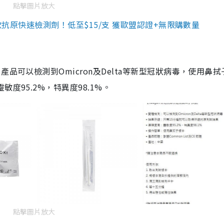
點擊圖片放大
3款抗原快速檢測劑！低至$15/支 獲歐盟認證+無限購數量
品可以檢測到Omicron及Delta等新型冠狀病毒，使用鼻拭
度95.2%，特異度98.1%。
點擊圖片放大