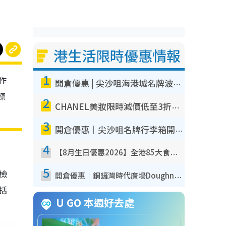
港生活限時優惠情報
1
作
開倉優惠 | 尖沙咀海港城名牌波鞋開倉低至1折！On鞋$899起／Joy&Peace鞋履$98起
標
2
CHANEL美妝限時減價低至3折！人氣粉底/唇膏/精華液低至$275！COCO香水都有平
3
開倉優惠｜尖沙咀名牌行李箱開倉低至4折！一連5日 American Tourister/ace./Hallmark $200起！
4
【8月生日優惠2026】全港85大食買玩著數攻略 自助餐/火鍋放題同行免費＋誠品/DONKI送現金券
5
我檢
開倉優惠｜銅鑼灣時代廣場Doughnut/Campo Marzio開倉低至1折！背囊、書包、手袋劈價$200起
包括
U GO 本週好去處