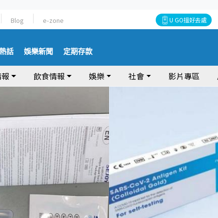
Blog
e-zone
U GO搵好去處
熱話
娛樂新聞
定期存款
情報
飲食情報
娛樂
社會
影片專區