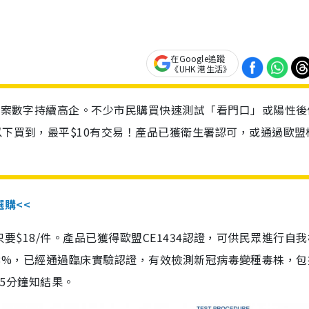
在Google追蹤
《UHK 港生活》
診個案數字持續高企。不少市民購買快速測試「看門口」或陽性後
以下買到，最平$10有交易！產品已獲衛生署認可，或通過歐盟
選購<<
惠價只要$18/件。產品已獲得歐盟CE1434認證，可供民眾進行自
性99.8%，已經通過臨床實驗認證，有效檢測新冠病毒變種毒株，
，15分鐘知結果。