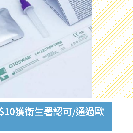
$10獲衛生署認可/通過歐