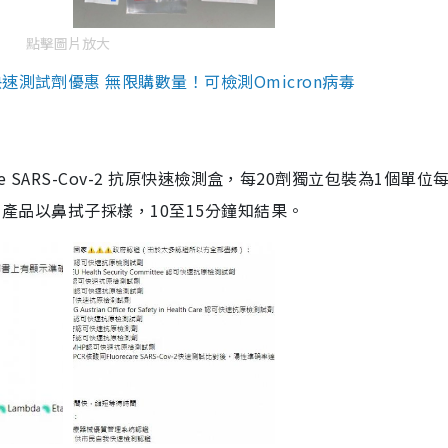
點擊圖片放大
測試劑優惠 無限購數量！可檢測Omicron病毒
are SARS-Cov-2 抗原快速檢測盒，每20劑獨立包裝為1個單位
5。產品以鼻拭子採樣，10至15分鐘知結果。