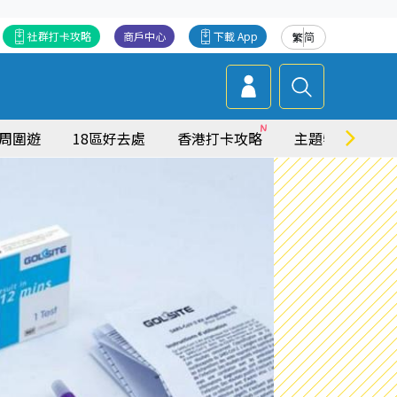
社群打卡攻略
商戶中心
下載 App
繁
简
周圍遊
18區好去處
香港打卡攻略
主題特集