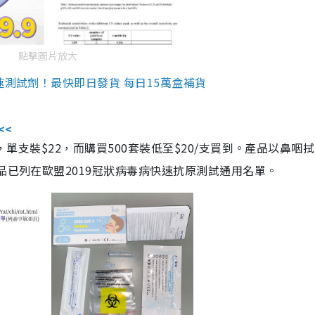
點擊圖片放大
速測試劑！最快即日發貨 每日15萬盒補貨
<<
，單支裝$22，而購買500套裝低至$20/支買到。產品以鼻咽
品已列在歐盟2019冠狀病毒病快速抗原測試通用名單。