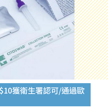
$10獲衛生署認可/通過歐