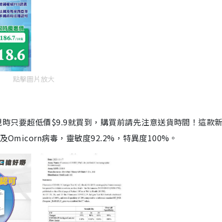
點擊圖片放大
劑，現時只要超低價$9.9就買到，購買前請先注意送貨時間！這款
Omicorn病毒，靈敏度92.2%，特異度100%。