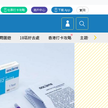
社群打卡攻略
商戶中心
下載 App
繁
简
周圍遊
18區好去處
香港打卡攻略
主題特集