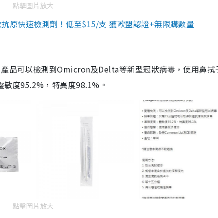
點擊圖片放大
3款抗原快速檢測劑！低至$15/支 獲歐盟認證+無限購數量
品可以檢測到Omicron及Delta等新型冠狀病毒，使用鼻拭
度95.2%，特異度98.1%。
點擊圖片放大