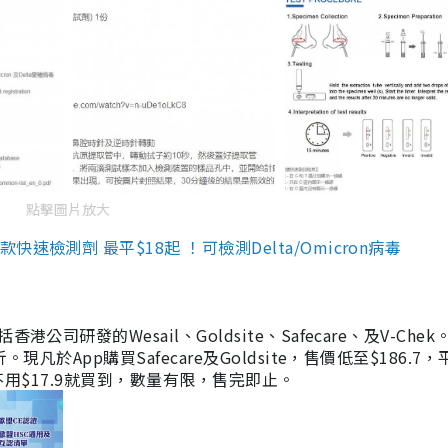
點擊圖片放大
檢測劑 最平$18起 ！可檢測Delta/Omicron病毒
研發的Wesail、Goldsite、Safecare、及V-Chek。
凡於App購買Safecare及Goldsite，售價低至$186.7
均不用$17.9就買到，數量有限，售完即止。