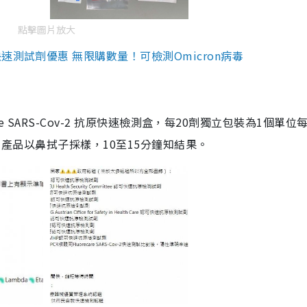
點擊圖片放大
測試劑優惠 無限購數量！可檢測Omicron病毒
are SARS-Cov-2 抗原快速檢測盒，每20劑獨立包裝為1個單位
5。產品以鼻拭子採樣，10至15分鐘知結果。