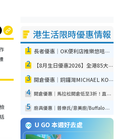
港生活限時優惠情報
1
作
長者優惠｜OK便利店推樂悠咭優惠！買麵包/牛奶/保健品拍卡即減
標
2
【8月生日優惠2026】全港85大食買玩著數攻略 自助餐/火鍋放題同行免費＋誠品/DONKI送現金券
3
開倉優惠｜銅鑼灣MICHAEL KORS開倉低至17折！直擊$500起買手袋/銀包/鞋款 必買經典Jet Set系列
4
開倉優惠｜馬拉松開倉低至3折！直擊$99起買adidas／New Balance／Puma鞋款 STANLEY保溫杯劈價至$119起
5
我檢
廚具優惠｜普樂氏/意美廚/Buffalo廚具低至3折！$89起買煎鍋／炒鑊／個人鍋 同場小家電激減至$99起
包括
U GO 本週好去處