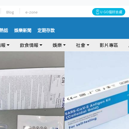
Blog
e-zone
U GO搵好去處
熱話
娛樂新聞
定期存款
情報
飲食情報
娛樂
社會
影片專區