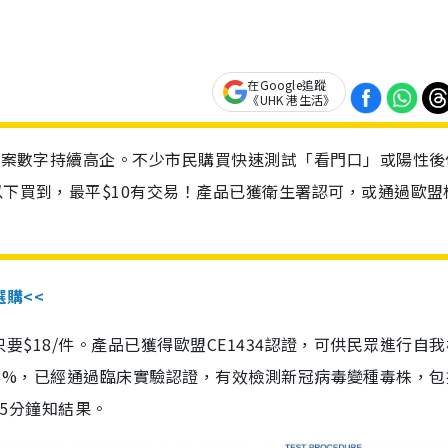
在Google追蹤
《UHK 港生活》
診個案數字持續高企。不少市民購買快速測試「看門口」或陽性後
以下買到，最平$10有交易！產品已獲衛生署認可，或通過歐盟
選購<<
惠價只要$18/件。產品已獲得歐盟CE1434認證，可供民眾進行自
性99.8%，已經通過臨床實驗認證，有效檢測新冠病毒變種毒株，
，15分鐘知結果。