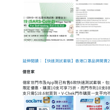
延伸閱讀：【快速測試套裝】香港口罩品牌開賣2款快速
億世家
億家世門市及App現已有售6款快速測試套裝，包括香港公司
限定優惠，購買10支可享75折，而門市則10支8折。現
支只需$18.6就買到。V-Chek門市購買一支平