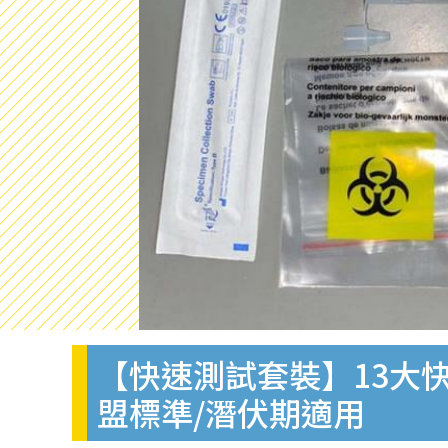
【快速測試套裝】13大快
盟標準/潛伏期適用