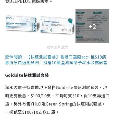
發DEEPBLUE 原廠版本。
+2
點擊圖片放大
延伸閱讀：【快速測試套裝】香港口罩廠acc+推$18病
毒抗原快速測試劑！捐贈10萬盒測試劑予深水埗露宿者
Goldsite快速測試套裝
深水埗電子特賣城現正發售Goldsite快速測試套裝，現
時更有優惠，$100/10支，平均每支$10，買10支再送口
罩。另外有售YHLO及Green Spring的快速測試套裝，
一樣低至$100/10支送口罩。