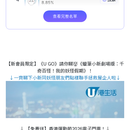
【新會員限定】《U GO》請你睇👹《蠟筆小新劇場版：千
奇百怪！我的妖怪假期》！
↓一齊睇下小新同妖怪朋友們點樣聯手拯救屋企人啦↓
↓ 【免費送】香港運動節2026電子門票！↓