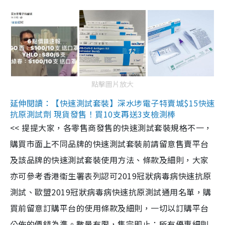
點擊圖片放大
延伸閱讀：【快速測試套裝】深水埗電子特賣城$15快速
抗原測試劑 現貨發售！買10支再送3支檢測棒
<< 提提大家，各零售商發售的快速測試套裝規格不一，
購買市面上不同品牌的快速測試套裝前請留意售賣平台
及該品牌的快速測試套裝使用方法、條款及細則，大家
亦可參考香港衞生署表列認可2019冠狀病毒病快速抗原
測試、歐盟2019冠狀病毒病快速抗原測試通用名單，購
買前留意訂購平台的使用條款及細則，一切以訂購平台
公佈的價錢為準。數量有限，售完即止；所有優惠細則