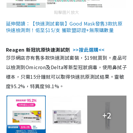
點擊圖片放大
延伸閱讀：【快速測試套裝】Good Mask發售3款抗原
快速檢測劑！低至$15/支 獲歐盟認證+無限購數量
Reagen 新冠抗原快速測試劑
>>按此選購<<
莎莎網店亦有售多款快速測試套裝，$19就買到。產品可
以檢測到Omicron及Delta等新型冠狀病毒，使用鼻拭子
樣本，只需15分鐘就可以取得快速抗原測試結果。靈敏
度95.2%，特異度98.1%。
+2