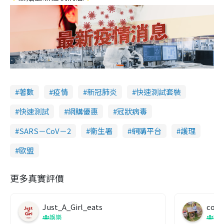
著數
疫情
新冠肺炎
快速測試套裝
快速測試
網購優惠
冠狀病毒
SARS－CoV－2
衞生署
網購平台
護理
歐盟
更多真實評價
Just_A_Girl_eats
co c
娛樂
吹