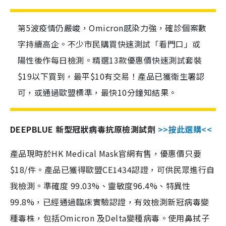
第5波疫情仍嚴峻，Omicron感染力強，確診個案數
字持續高企。不少市民購買快速測試「看門口」或
陽性後作每日檢測。精選13款優惠價快速測試套裝
$19以下買到，最平$10有交易！產品已獲衛生署認
可，或通過歐盟標準，最快10分鐘知結果。
DEEPBLUE 新型冠狀病毒抗原檢測試劑
>>按此選購<<
產品現時於HK Medical Mask官網有售，優惠價只要
$18/件。產品已獲得歐盟CE1434認證，可供民眾進行自
我檢測。準確度 99.03%、靈敏度96.4%、特異性
99.8%，已經通過臨床實驗認證，有效檢測新冠病毒變
種毒株，包括Omicron 及Delta變種病毒。使用鼻拭子