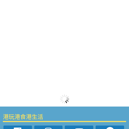
港玩港食港生活