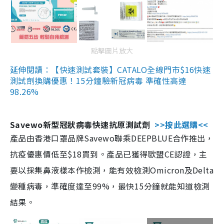
點擊圖片放大
延伸閱讀：【快速測試套裝】CATALO全線門市$16快速
測試劑換購優惠！15分鐘驗新冠病毒 準確性高達
98.26%
Savewo新型冠狀病毒快速抗原測試劑
>>按此選購<<
產品由香港口罩品牌Savewo聯乘DEEPBLUE合作推出，
抗疫優惠價低至$18買到。產品已獲得歐盟CE認證，主
要以採集鼻液樣本作檢測，能有效檢測Omicron及Delta
變種病毒，準確度達至99%，最快15分鐘就能知道檢測
結果。