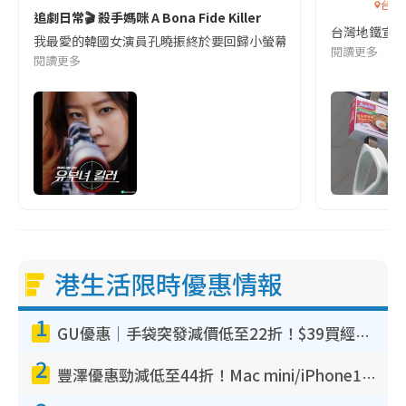
台灣
追劇日常🎬 殺手媽咪 A Bona Fide Killer
台灣地鐵宣
我最愛的韓國女演員孔曉振終於要回歸小螢幕啦!這次的劇本改編自同名
閱讀更多
閱讀更多
港生活限時優惠情報
1
GU優惠｜手袋突發減價低至22折！$39買經典波士頓包/餃子袋！飾物同步減價$29起！
2
豐澤優惠勁減低至44折！Mac mini/iPhone17Pro大減價！廚房家電$220起