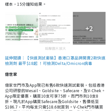
樣本，15分鐘知結果。
+2
點擊圖片放大
延伸閱讀：【快速測試套裝】香港口罩品牌開賣2款快速
檢測劑 最平$18起 ！可檢測Delta/Omicron病毒
億世家
億家世門市及App現已有售6款快速測試套裝，包括香港
公司研發的Wesail、Goldsite、Safecare、及V-Chek。
App限定優惠，購買10支可享75折，而門市則10支8
折。現凡於App購買Safecare及Goldsite，售價低至
$186.7，平均每支只需$18.6就買到。V-Chek門市購買