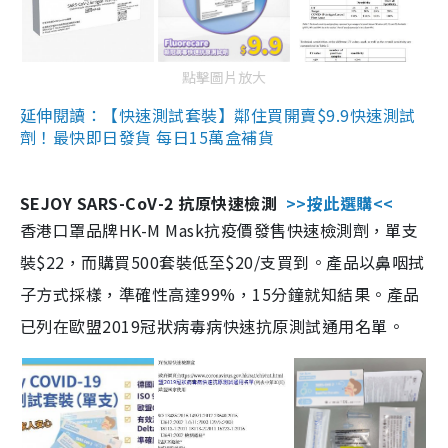
點擊圖片放大
延伸閱讀：【快速測試套裝】鄰住買開賣$9.9快速測試
劑！最快即日發貨 每日15萬盒補貨
SEJOY SARS-CoV-2 抗原快速檢測
>>按此選購<<
香港口罩品牌HK-M Mask抗疫價發售快速檢測劑，單支
裝$22，而購買500套裝低至$20/支買到。產品以鼻咽拭
子方式採樣，準確性高達99%，15分鐘就知結果。產品
已列在歐盟2019冠狀病毒病快速抗原測試通用名單。