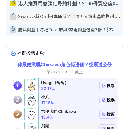
3
港大推賽馬會強化骨骼計劃！$100骨質密度X光檢查 完成免費運動訓練送超市禮券！附參加資格
4
Swarovski Outlet專區低至半價！人氣水晶飾物/小擺設$138起！迪士尼款/水晶高跟鞋都有平
5
廚具開倉｜特福Tefal廚具/家電開倉低至3折！$220起買平底鍋/炒鑊/湯煲！電飯煲/吸塵機/燙斗$418起