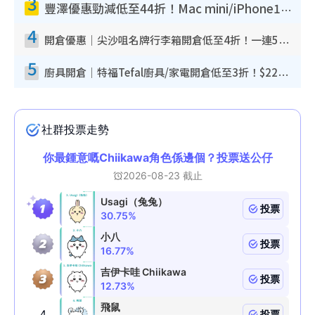
3
豐澤優惠勁減低至44折！Mac mini/iPhone17Pro大減價！廚房家電$220起
4
開倉優惠｜尖沙咀名牌行李箱開倉低至4折！一連5日 American Tourister/ace./Hallmark $200起！
5
廚具開倉｜特福Tefal廚具/家電開倉低至3折！$220起買平底鍋/炒鑊/湯煲！電飯煲/吸塵機/燙斗$418起