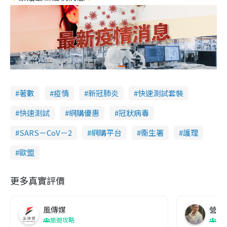
著數
疫情
新冠肺炎
快速測試套裝
快速測試
網購優惠
冠狀病毒
SARS－CoV－2
網購平台
衞生署
護理
歐盟
更多真實評價
風傳媒
營養教
旅遊攻略
生