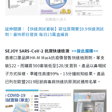
點擊圖片放大
延伸閱讀：【快速測試套裝】鄰住買開賣$9.9快速測試
劑！最快即日發貨 每日15萬盒補貨
SEJOY SARS-CoV-2 抗原快速檢測
>>按此選購<<
香港口罩品牌HK-M Mask抗疫價發售快速檢測劑，單支
裝$22，而購買500套裝低至$20/支買到。產品以鼻咽拭
子方式採樣，準確性高達99%，15分鐘就知結果。產品
已列在歐盟2019冠狀病毒病快速抗原測試通用名單。