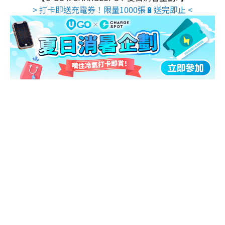
> 打卡即送充電券！限量1000張🔋送完即止 <