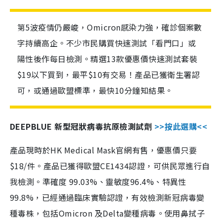
第5波疫情仍嚴峻，Omicron感染力強，確診個案數
字持續高企。不少市民購買快速測試「看門口」或
陽性後作每日檢測。精選13款優惠價快速測試套裝
$19以下買到，最平$10有交易！產品已獲衛生署認
可，或通過歐盟標準，最快10分鐘知結果。
DEEPBLUE 新型冠狀病毒抗原檢測試劑
>>按此選購<<
產品現時於HK Medical Mask官網有售，優惠價只要
$18/件。產品已獲得歐盟CE1434認證，可供民眾進行自
我檢測。準確度 99.03%、靈敏度96.4%、特異性
99.8%，已經通過臨床實驗認證，有效檢測新冠病毒變
種毒株，包括Omicron 及Delta變種病毒。使用鼻拭子