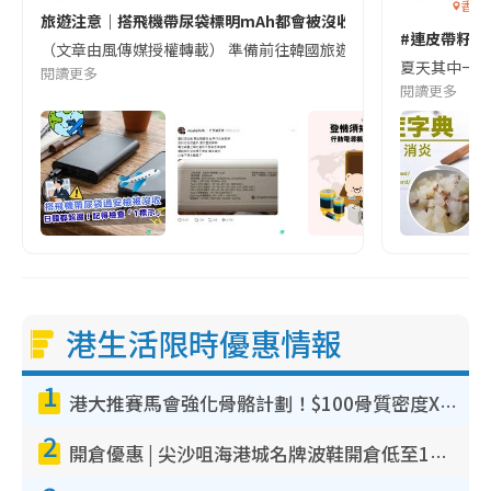
香港
旅遊注意｜搭飛機帶尿袋標明mAh都會被沒收😱出發前切記檢查「1
#連皮帶籽都
（文章由風傳媒授權轉載） 準備前往韓國旅遊的民眾，近期要特別留
夏天其中一種時
閱讀更多
閱讀更多
港生活限時優惠情報
1
港大推賽馬會強化骨骼計劃！$100骨質密度X光檢查 完成免費運動訓練送超市禮券！附參加資格
2
開倉優惠 | 尖沙咀海港城名牌波鞋開倉低至1折！On鞋$899起／Joy&Peace鞋履$98起