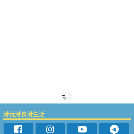
港玩港食港生活