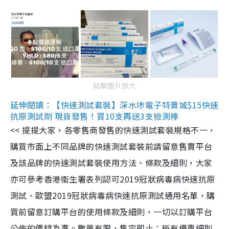
點擊圖片放大
延伸閱讀：【快速測試套裝】深水埗電子特賣城$15快速
抗原測試劑 現貨發售！買10支再送3支檢測棒
<< 提提大家，各零售商發售的快速測試套裝規格不一，
購買市面上不同品牌的快速測試套裝前請留意售賣平台
及該品牌的快速測試套裝使用方法、條款及細則，大家
亦可參考香港衞生署表列認可2019冠狀病毒病快速抗原
測試、歐盟2019冠狀病毒病快速抗原測試通用名單，購
買前留意訂購平台的使用條款及細則，一切以訂購平台
公佈的價錢為準。數量有限，售完即止；所有優惠細則