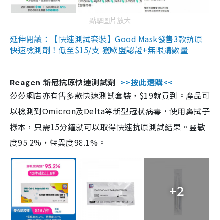
點擊圖片放大
延伸閱讀：【快速測試套裝】Good Mask發售3款抗原
快速檢測劑！低至$15/支 獲歐盟認證+無限購數量
Reagen 新冠抗原快速測試劑
>>按此選購<<
莎莎網店亦有售多款快速測試套裝，$19就買到。產品可
以檢測到Omicron及Delta等新型冠狀病毒，使用鼻拭子
樣本，只需15分鐘就可以取得快速抗原測試結果。靈敏
度95.2%，特異度98.1%。
+2