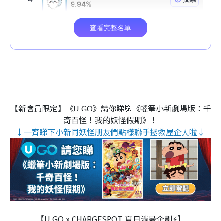
【新會員限定】《U GO》請你睇👹《蠟筆小新劇場版：千
奇百怪！我的妖怪假期》！
↓一齊睇下小新同妖怪朋友們點樣聯手拯救屋企人啦↓
【U GO x CHARGESPOT 夏日消暑企劃⚡】