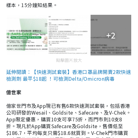
樣本，15分鐘知結果。
+2
點擊圖片放大
延伸閱讀：【快速測試套裝】香港口罩品牌開賣2款快速
檢測劑 最平$18起 ！可檢測Delta/Omicron病毒
億世家
億家世門市及App現已有售6款快速測試套裝，包括香港
公司研發的Wesail、Goldsite、Safecare、及V-Chek。
App限定優惠，購買10支可享75折，而門市則10支8
折。現凡於App購買Safecare及Goldsite，售價低至
$186.7，平均每支只需$18.6就買到。V-Chek門市購買