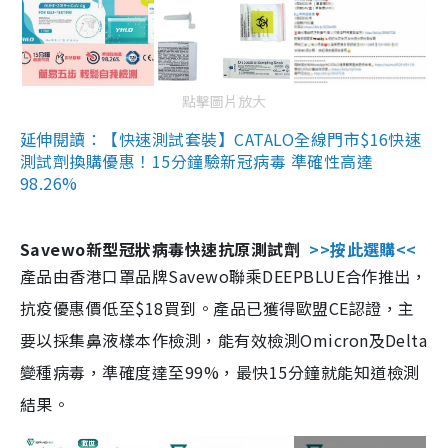
點擊圖片放大
延伸閱讀：【快速測試套裝】CATALO全線門市$16快速
測試劑換購優惠！15分鐘驗新冠病毒 準確性高達
98.26%
Savewo新型冠狀病毒快速抗原測試劑
>>按此選購<<
產品由香港口罩品牌Savewo聯乘DEEPBLUE合作推出，
抗疫優惠價低至$18買到。產品已獲得歐盟CE認證，主
要以採集鼻液樣本作檢測，能有效檢測Omicron及Delta
變種病毒，準確度達至99%，最快15分鐘就能知道檢測
結果。