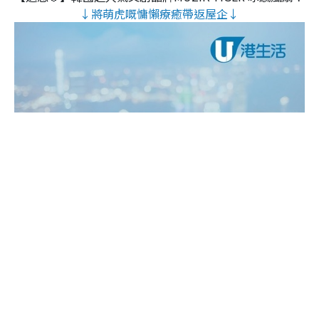
↓將萌虎嘅慵懶療癒帶返屋企↓