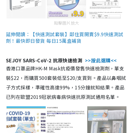
點擊圖片放大
延伸閱讀：【快速測試套裝】鄰住買開賣$9.9快速測試
劑！最快即日發貨 每日15萬盒補貨
SEJOY SARS-CoV-2 抗原快速檢測
>>按此選購<<
香港口罩品牌HK-M Mask抗疫價發售快速檢測劑，單支
裝$22，而購買500套裝低至$20/支買到。產品以鼻咽拭
子方式採樣，準確性高達99%，15分鐘就知結果。產品
已列在歐盟2019冠狀病毒病快速抗原測試通用名單。