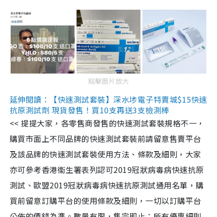
點擊圖片放大
延伸閱讀：【快速測試套裝】深水埗電子特賣城$15快速
抗原測試劑 現貨發售！買10支再送3支檢測棒
<< 提提大家，各零售商發售的快速測試套裝規格不一，
購買市面上不同品牌的快速測試套裝前請留意售賣平台
及該品牌的快速測試套裝使用方法、條款及細則，大家
亦可參考香港衞生署表列認可2019冠狀病毒病快速抗原
測試、歐盟2019冠狀病毒病快速抗原測試通用名單，購
買前留意訂購平台的使用條款及細則，一切以訂購平台
公佈的價錢為準。數量有限，售完即止；所有優惠細則