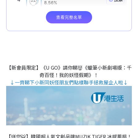
【新會員限定】《U GO》請你睇👹《蠟筆小新劇場版：千
奇百怪！我的妖怪假期》！
↓一齊睇下小新同妖怪朋友們點樣聯手拯救屋企人啦↓
【送您🐯】韓國超人氣文創品牌MUZIK TIGER 冰感風扇！