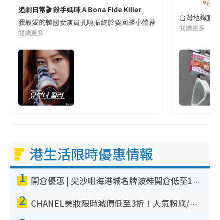
台灣
追劇日常🎬 殺手媽咪 A Bona Fide Killer
台灣地鐵宣
我最愛的韓國女演員孔曉振終於要回歸小螢幕啦!這次的劇本改編自同名
閱讀更多
閱讀更多
港生活限時優惠情報
1
開倉優惠 | 尖沙咀海港城名牌波鞋開倉低至1折！On鞋$899起／Joy&Peace鞋履$98起
2
CHANEL美妝限時減價低至3折！人氣粉底/唇膏/精華液低至$275！COCO香水都有平