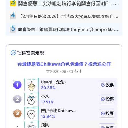
3
開倉優惠｜尖沙咀名牌行李箱開倉低至4折！一連5日 American Tourister/ace./Hallmark $200起！
4
【8月生日優惠2026】全港85大食買玩著數攻略 自助餐/火鍋放題同行免費＋誠品/DONKI送現金券
5
開倉優惠｜銅鑼灣時代廣場Doughnut/Campo Marzio開倉低至1折！背囊、書包、手袋劈價$200起