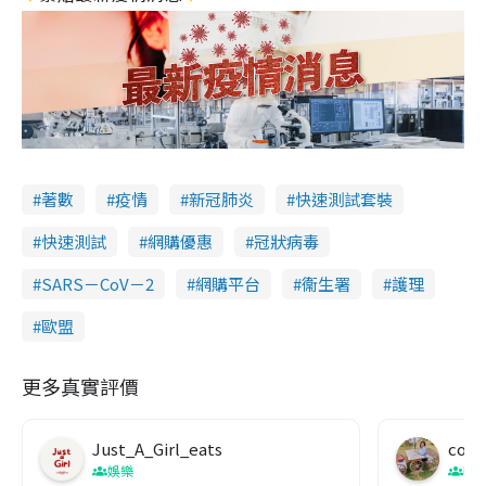
著數
疫情
新冠肺炎
快速測試套裝
快速測試
網購優惠
冠狀病毒
SARS－CoV－2
網購平台
衞生署
護理
歐盟
更多真實評價
Just_A_Girl_eats
co c
娛樂
吹