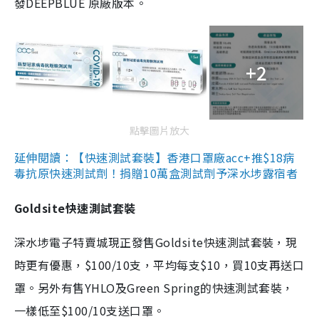
發DEEPBLUE 原廠版本。
+2
點擊圖片放大
延伸閱讀：【快速測試套裝】香港口罩廠acc+推$18病
毒抗原快速測試劑！捐贈10萬盒測試劑予深水埗露宿者
Goldsite快速測試套裝
深水埗電子特賣城現正發售Goldsite快速測試套裝，現
時更有優惠，$100/10支，平均每支$10，買10支再送口
罩。另外有售YHLO及Green Spring的快速測試套裝，
一樣低至$100/10支送口罩。