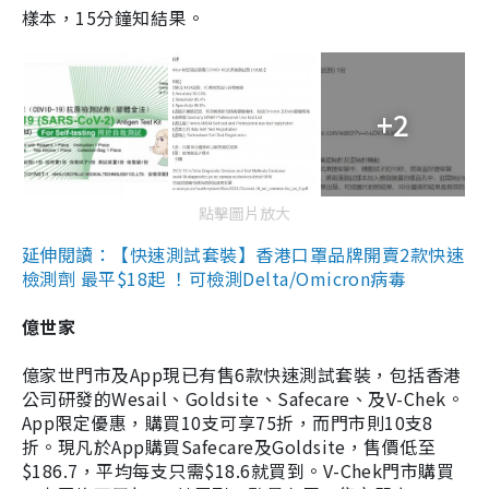
樣本，15分鐘知結果。
+2
點擊圖片放大
延伸閱讀：【快速測試套裝】香港口罩品牌開賣2款快速
檢測劑 最平$18起 ！可檢測Delta/Omicron病毒
億世家
億家世門市及App現已有售6款快速測試套裝，包括香港
公司研發的Wesail、Goldsite、Safecare、及V-Chek。
App限定優惠，購買10支可享75折，而門市則10支8
折。現凡於App購買Safecare及Goldsite，售價低至
$186.7，平均每支只需$18.6就買到。V-Chek門市購買