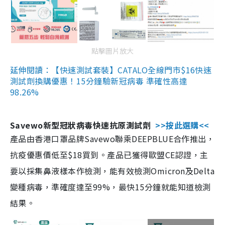
點擊圖片放大
延伸閱讀：【快速測試套裝】CATALO全線門市$16快速
測試劑換購優惠！15分鐘驗新冠病毒 準確性高達
98.26%
Savewo新型冠狀病毒快速抗原測試劑
>>按此選購<<
產品由香港口罩品牌Savewo聯乘DEEPBLUE合作推出，
抗疫優惠價低至$18買到。產品已獲得歐盟CE認證，主
要以採集鼻液樣本作檢測，能有效檢測Omicron及Delta
變種病毒，準確度達至99%，最快15分鐘就能知道檢測
結果。