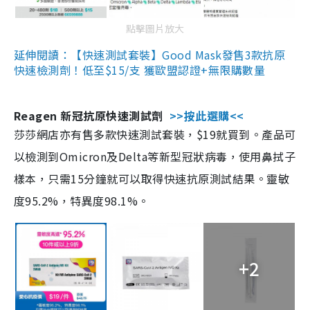
點擊圖片放大
延伸閱讀：【快速測試套裝】Good Mask發售3款抗原
快速檢測劑！低至$15/支 獲歐盟認證+無限購數量
Reagen 新冠抗原快速測試劑
>>按此選購<<
莎莎網店亦有售多款快速測試套裝，$19就買到。產品可
以檢測到Omicron及Delta等新型冠狀病毒，使用鼻拭子
樣本，只需15分鐘就可以取得快速抗原測試結果。靈敏
度95.2%，特異度98.1%。
+2