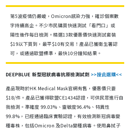
第5波疫情仍嚴峻，Omicron感染力強，確診個案數
字持續高企。不少市民購買快速測試「看門口」或
陽性後作每日檢測。精選13款優惠價快速測試套裝
$19以下買到，最平$10有交易！產品已獲衛生署認
可，或通過歐盟標準，最快10分鐘知結果。
DEEPBLUE 新型冠狀病毒抗原檢測試劑
>>按此選購<<
產品現時於HK Medical Mask官網有售，優惠價只要
$18/件。產品已獲得歐盟CE1434認證，可供民眾進行自
我檢測。準確度 99.03%、靈敏度96.4%、特異性
99.8%，已經通過臨床實驗認證，有效檢測新冠病毒變
種毒株，包括Omicron 及Delta變種病毒。使用鼻拭子