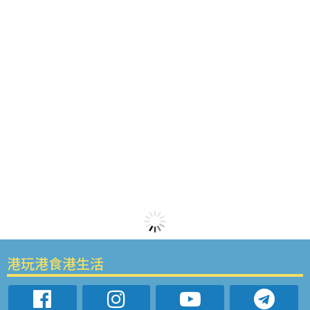
港玩港食港生活