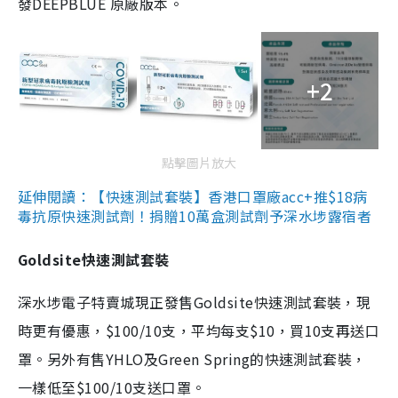
發DEEPBLUE 原廠版本。
+2
點擊圖片放大
延伸閱讀：【快速測試套裝】香港口罩廠acc+推$18病
毒抗原快速測試劑！捐贈10萬盒測試劑予深水埗露宿者
Goldsite快速測試套裝
深水埗電子特賣城現正發售Goldsite快速測試套裝，現
時更有優惠，$100/10支，平均每支$10，買10支再送口
罩。另外有售YHLO及Green Spring的快速測試套裝，
一樣低至$100/10支送口罩。