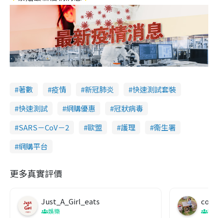
著數
疫情
新冠肺炎
快速測試套裝
快速測試
網購優惠
冠狀病毒
SARS－CoV－2
歐盟
護理
衞生署
網購平台
更多真實評價
Just_A_Girl_eats
co c
娛樂
吹