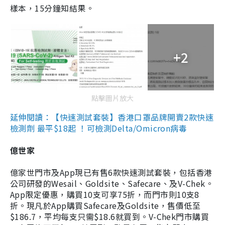
樣本，15分鐘知結果。
+2
點擊圖片放大
延伸閱讀：【快速測試套裝】香港口罩品牌開賣2款快速
檢測劑 最平$18起 ！可檢測Delta/Omicron病毒
億世家
億家世門市及App現已有售6款快速測試套裝，包括香港
公司研發的Wesail、Goldsite、Safecare、及V-Chek。
App限定優惠，購買10支可享75折，而門市則10支8
折。現凡於App購買Safecare及Goldsite，售價低至
$186.7，平均每支只需$18.6就買到。V-Chek門市購買