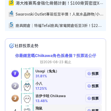
3
港大推賽馬會強化骨骼計劃！$100骨質密度X光檢查 完成免費運動訓練送超市禮券！附參加資格
4
Swarovski Outlet專區低至半價！人氣水晶飾物/小擺設$138起！迪士尼款/水晶高跟鞋都有平
5
廚具開倉｜特福Tefal廚具/家電開倉低至3折！$220起買平底鍋/炒鑊/湯煲！電飯煲/吸塵機/燙斗$418起