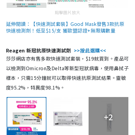
點擊圖片放大
延伸閱讀：【快速測試套裝】Good Mask發售3款抗原
快速檢測劑！低至$15/支 獲歐盟認證+無限購數量
Reagen 新冠抗原快速測試劑
>>按此選購<<
莎莎網店亦有售多款快速測試套裝，$19就買到。產品可
以檢測到Omicron及Delta等新型冠狀病毒，使用鼻拭子
樣本，只需15分鐘就可以取得快速抗原測試結果。靈敏
度95.2%，特異度98.1%。
+2