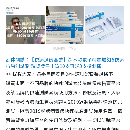
點擊圖片放大
延伸閱讀：【快速測試套裝】深水埗電子特賣城$15快速
抗原測試劑 現貨發售！買10支再送3支檢測棒
<< 提提大家，各零售商發售的快速測試套裝規格不一，
購買市面上不同品牌的快速測試套裝前請留意售賣平台
及該品牌的快速測試套裝使用方法、條款及細則，大家
亦可參考香港衞生署表列認可2019冠狀病毒病快速抗原
測試、歐盟2019冠狀病毒病快速抗原測試通用名單，購
買前留意訂購平台的使用條款及細則，一切以訂購平台
公佈的價錢為準。數量有限，售完即止；所有優惠細則