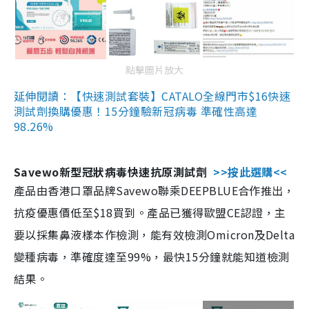
點擊圖片放大
延伸閱讀：【快速測試套裝】CATALO全線門市$16快速
測試劑換購優惠！15分鐘驗新冠病毒 準確性高達
98.26%
Savewo新型冠狀病毒快速抗原測試劑
>>按此選購<<
產品由香港口罩品牌Savewo聯乘DEEPBLUE合作推出，
抗疫優惠價低至$18買到。產品已獲得歐盟CE認證，主
要以採集鼻液樣本作檢測，能有效檢測Omicron及Delta
變種病毒，準確度達至99%，最快15分鐘就能知道檢測
結果。