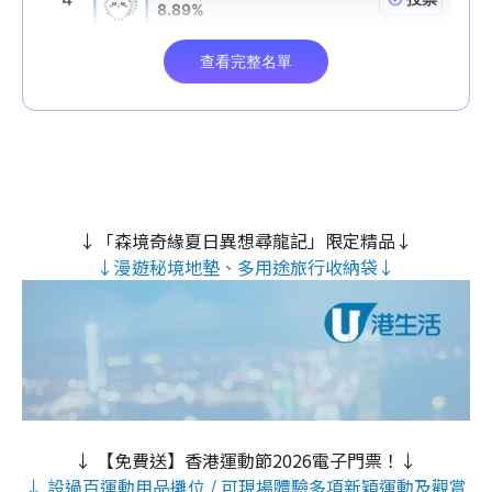
↓「森境奇緣夏日異想尋龍記」限定精品↓
↓漫遊秘境地墊、多用途旅行收納袋↓
↓ 【免費送】香港運動節2026電子門票！↓
↓ 設過百運動用品攤位 / 可現場體驗多項新穎運動及觀賞