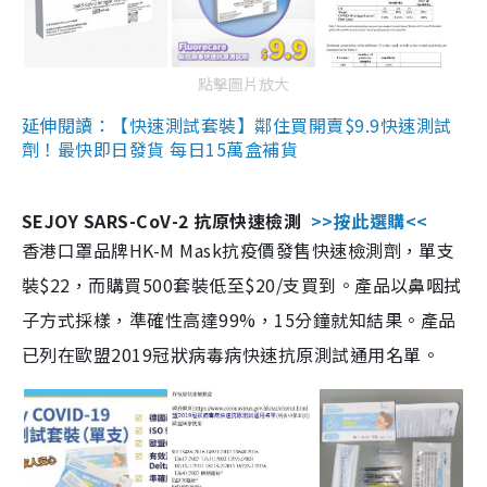
點擊圖片放大
延伸閱讀：【快速測試套裝】鄰住買開賣$9.9快速測試
劑！最快即日發貨 每日15萬盒補貨
SEJOY SARS-CoV-2 抗原快速檢測
>>按此選購<<
香港口罩品牌HK-M Mask抗疫價發售快速檢測劑，單支
裝$22，而購買500套裝低至$20/支買到。產品以鼻咽拭
子方式採樣，準確性高達99%，15分鐘就知結果。產品
已列在歐盟2019冠狀病毒病快速抗原測試通用名單。