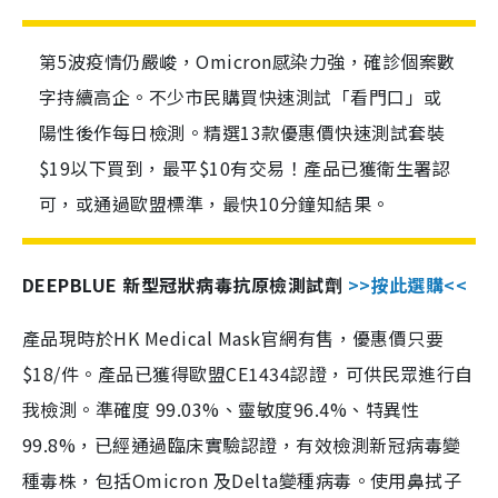
第5波疫情仍嚴峻，Omicron感染力強，確診個案數
字持續高企。不少市民購買快速測試「看門口」或
陽性後作每日檢測。精選13款優惠價快速測試套裝
$19以下買到，最平$10有交易！產品已獲衛生署認
可，或通過歐盟標準，最快10分鐘知結果。
DEEPBLUE 新型冠狀病毒抗原檢測試劑
>>按此選購<<
產品現時於HK Medical Mask官網有售，優惠價只要
$18/件。產品已獲得歐盟CE1434認證，可供民眾進行自
我檢測。準確度 99.03%、靈敏度96.4%、特異性
99.8%，已經通過臨床實驗認證，有效檢測新冠病毒變
種毒株，包括Omicron 及Delta變種病毒。使用鼻拭子