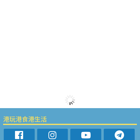
港玩港食港生活