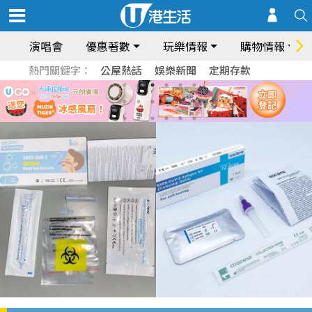
演唱會
優惠著數
玩樂情報
購物情報
熱門關鍵字：
公屋熱話
娛樂新聞
定期存款