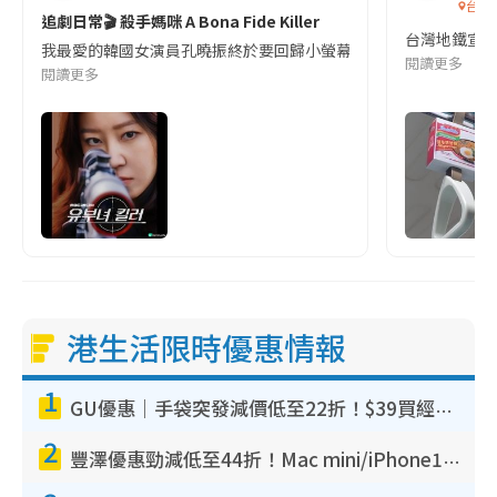
台灣
追劇日常🎬 殺手媽咪 A Bona Fide Killer
台灣地鐵宣
我最愛的韓國女演員孔曉振終於要回歸小螢幕啦!這次的劇本改編自同名
閱讀更多
閱讀更多
港生活限時優惠情報
1
GU優惠｜手袋突發減價低至22折！$39買經典波士頓包/餃子袋！飾物同步減價$29起！
2
豐澤優惠勁減低至44折！Mac mini/iPhone17Pro大減價！廚房家電$220起