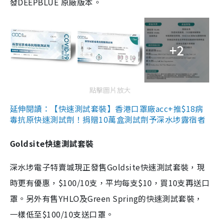
發DEEPBLUE 原廠版本。
+2
點擊圖片放大
延伸閱讀：【快速測試套裝】香港口罩廠acc+推$18病
毒抗原快速測試劑！捐贈10萬盒測試劑予深水埗露宿者
Goldsite快速測試套裝
深水埗電子特賣城現正發售Goldsite快速測試套裝，現
時更有優惠，$100/10支，平均每支$10，買10支再送口
罩。另外有售YHLO及Green Spring的快速測試套裝，
一樣低至$100/10支送口罩。