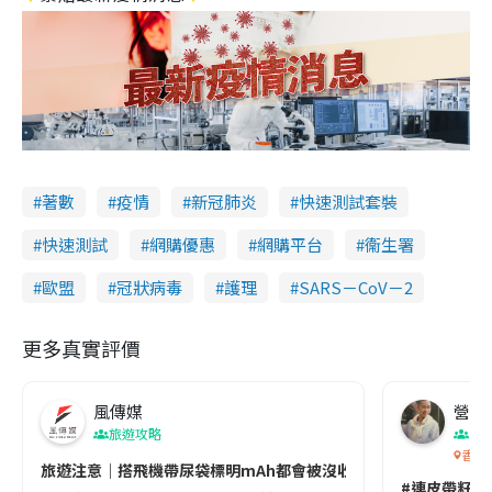
著數
疫情
新冠肺炎
快速測試套裝
快速測試
網購優惠
網購平台
衞生署
歐盟
冠狀病毒
護理
SARS－CoV－2
更多真實評價
風傳媒
營養教
旅遊攻略
生
香港
旅遊注意｜搭飛機帶尿袋標明mAh都會被沒收😱出發前切記檢查「1
#連皮帶籽都