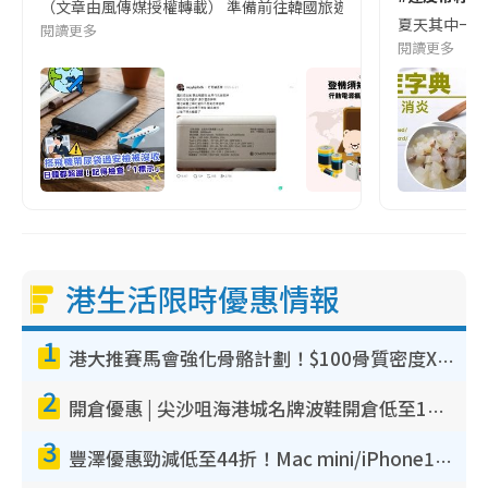
（文章由風傳媒授權轉載） 準備前往韓國旅遊的民眾，近期要特別留
夏天其中一種時
閱讀更多
閱讀更多
港生活限時優惠情報
1
港大推賽馬會強化骨骼計劃！$100骨質密度X光檢查 完成免費運動訓練送超市禮券！附參加資格
2
開倉優惠 | 尖沙咀海港城名牌波鞋開倉低至1折！On鞋$899起／Joy&Peace鞋履$98起
3
豐澤優惠勁減低至44折！Mac mini/iPhone17Pro大減價！廚房家電$220起