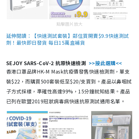
點擊圖片放大
延伸閱讀：【快速測試套裝】鄰住買開賣$9.9快速測試
劑！最快即日發貨 每日15萬盒補貨
SEJOY SARS-CoV-2 抗原快速檢測
>>按此選購<<
香港口罩品牌HK-M Mask抗疫價發售快速檢測劑，單支
裝$22，而購買500套裝低至$20/支買到。產品以鼻咽拭
子方式採樣，準確性高達99%，15分鐘就知結果。產品
已列在歐盟2019冠狀病毒病快速抗原測試通用名單。