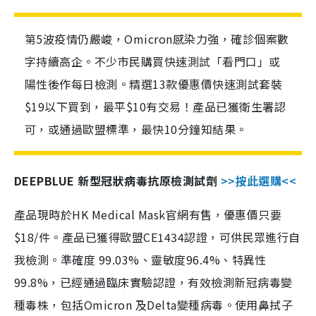
第5波疫情仍嚴峻，Omicron感染力強，確診個案數
字持續高企。不少市民購買快速測試「看門口」或
陽性後作每日檢測。精選13款優惠價快速測試套裝
$19以下買到，最平$10有交易！產品已獲衛生署認
可，或通過歐盟標準，最快10分鐘知結果。
DEEPBLUE 新型冠狀病毒抗原檢測試劑
>>按此選購<<
產品現時於HK Medical Mask官網有售，優惠價只要
$18/件。產品已獲得歐盟CE1434認證，可供民眾進行自
我檢測。準確度 99.03%、靈敏度96.4%、特異性
99.8%，已經通過臨床實驗認證，有效檢測新冠病毒變
種毒株，包括Omicron 及Delta變種病毒。使用鼻拭子