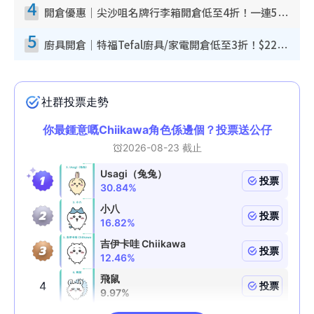
4
開倉優惠｜尖沙咀名牌行李箱開倉低至4折！一連5日 American Tourister/ace./Hallmark $200起！
5
廚具開倉｜特福Tefal廚具/家電開倉低至3折！$220起買平底鍋/炒鑊/湯煲！電飯煲/吸塵機/燙斗$418起