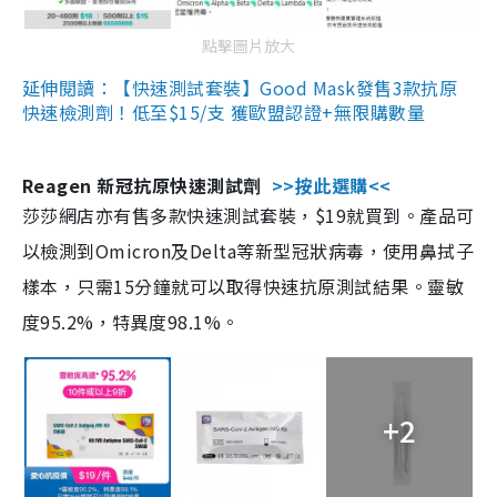
點擊圖片放大
延伸閱讀：【快速測試套裝】Good Mask發售3款抗原
快速檢測劑！低至$15/支 獲歐盟認證+無限購數量
Reagen 新冠抗原快速測試劑
>>按此選購<<
莎莎網店亦有售多款快速測試套裝，$19就買到。產品可
以檢測到Omicron及Delta等新型冠狀病毒，使用鼻拭子
樣本，只需15分鐘就可以取得快速抗原測試結果。靈敏
度95.2%，特異度98.1%。
+2