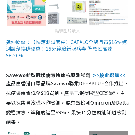
點擊圖片放大
延伸閱讀：【快速測試套裝】CATALO全線門市$16快速
測試劑換購優惠！15分鐘驗新冠病毒 準確性高達
98.26%
Savewo新型冠狀病毒快速抗原測試劑
>>按此選購<<
產品由香港口罩品牌Savewo聯乘DEEPBLUE合作推出，
抗疫優惠價低至$18買到。產品已獲得歐盟CE認證，主
要以採集鼻液樣本作檢測，能有效檢測Omicron及Delta
變種病毒，準確度達至99%，最快15分鐘就能知道檢測
結果。