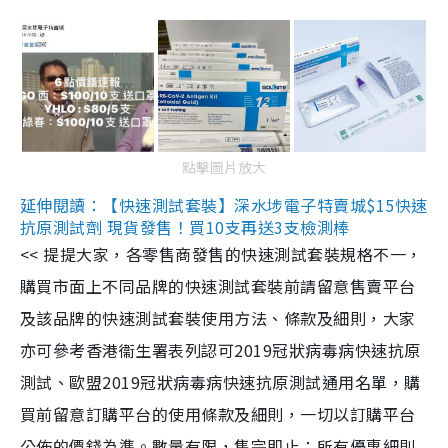
點擊圖片放大
延伸閱讀：【快速測試套裝】深水埗電子特賣城$15快速
抗原測試劑 現貨發售！買10支再送3支檢測棒
<< 提提大家，各零售商發售的快速測試套裝規格不一，
購買市面上不同品牌的快速測試套裝前請留意售賣平台
及該品牌的快速測試套裝使用方法、條款及細則，大家
亦可參考香港衞生署表列認可2019冠狀病毒病快速抗原
測試、歐盟2019冠狀病毒病快速抗原測試通用名單，購
買前留意訂購平台的使用條款及細則，一切以訂購平台
公佈的價錢為準。數量有限，售完即止；所有優惠細則