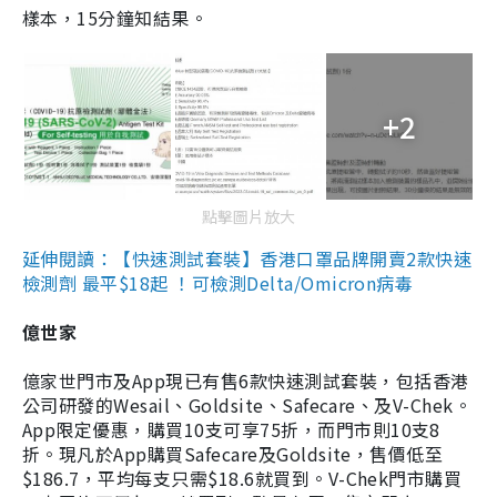
樣本，15分鐘知結果。
+2
點擊圖片放大
延伸閱讀：【快速測試套裝】香港口罩品牌開賣2款快速
檢測劑 最平$18起 ！可檢測Delta/Omicron病毒
億世家
億家世門市及App現已有售6款快速測試套裝，包括香港
公司研發的Wesail、Goldsite、Safecare、及V-Chek。
App限定優惠，購買10支可享75折，而門市則10支8
折。現凡於App購買Safecare及Goldsite，售價低至
$186.7，平均每支只需$18.6就買到。V-Chek門市購買